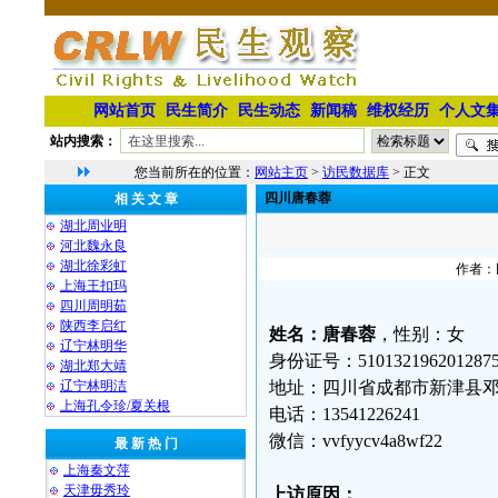
网站首页
民生简介
民生动态
新闻稿
维权经历
个人文
站内搜索：
您当前所在的位置：
网站主页
>
访民数据库
> 正文
四川唐春蓉
相 关 文 章
湖北周业明
河北魏永良
湖北徐彩虹
作者：民
上海王扣玛
四川周明茹
陕西李启红
姓名：唐春蓉
，性别：女
辽宁林明华
身份证号：5101321962012875
湖北郑大靖
⁨辽宁林明洁
地址：四川省成都市新津县
上海孔令珍/夏关根
电话：13541226241
微信：vvfyycv4a8wf22
最 新 热 门
上海秦文萍
天津毋秀玲
上访原因：