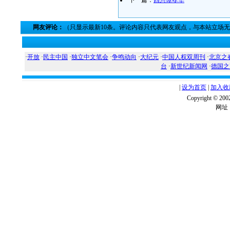
下一篇：
四川谭孝华
网友评论：
（只显示最新10条。评论内容只代表网友观点，与本站立场
·
开放
·
民主中国
·
独立中文笔会
·
争鸣动向
·
大纪元
·
中国人权双周刊
·
北京之
台
·
新世纪新闻网
·
德国之
|
设为首页
|
加入收
Copyright ©
网址：w