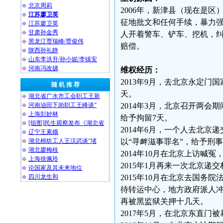
北京周莉
2006年，新津县（现在是
江苏廖卫英
征地批文和任何手续，暴力强
江苏廖卫英
甘肃孙金秀
人开着警车、铲车、挖机，纠
黑龙江贾瑞峰/贾俊伟
赔偿。
陕西孙礼静
山东李洪升/孙小妮/李镇安
河南冯改娣
维权经历：
2013年9月，去北京永定
随 机 推 荐
天。
湖北省广水市工会职工王新
河南油田下岗职工王峰谈“
2014年3月，北京召开两
上海彭妙林⁩
给予拘留7天。
[组图]民生观察发布《湖北省
2014年6月，一个人去北
辽宁王素娥
湖北棉纺工人王汉武谈“堵
以“寻衅滋事罪名”，给予刑事
湖北廖梅枝
2014年10月在北京上访喊
上海徐佩玲
2015年1月再来一次北京
论国家及其未来地位
四川龙生和
2015年10月在北京去国
待转运中心，地方政府派人
再被黑监狱关押十几天。
2017年5月，在北京东直