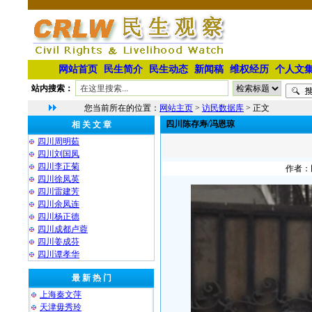
网站首页
民生简介
民生动态
新闻稿
维权经历
个人文
站内搜索：
您当前所在的位置：
网站主页
>
访民数据库
> 正文
四川陈存寿/冯恩琼
相 关 文 章
四川周明茹
四川刘国凤
四川李正菊
作者：民
四川徐凤英
四川雷建芳
四川余凤连
四川杨正德
四川成都卢蓉
四川姜成芬
四川谭孝华
最 新 热 门
上海秦文萍
天津毋秀玲