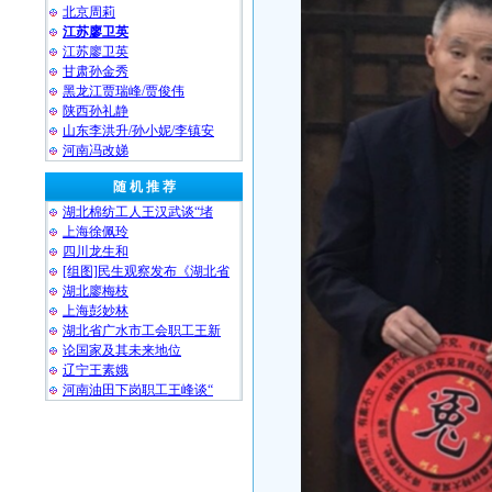
北京周莉
江苏廖卫英
江苏廖卫英
甘肃孙金秀
黑龙江贾瑞峰/贾俊伟
陕西孙礼静
山东李洪升/孙小妮/李镇安
河南冯改娣
随 机 推 荐
湖北棉纺工人王汉武谈“堵
上海徐佩玲
四川龙生和
[组图]民生观察发布《湖北省
湖北廖梅枝
上海彭妙林⁩
湖北省广水市工会职工王新
论国家及其未来地位
辽宁王素娥
河南油田下岗职工王峰谈“