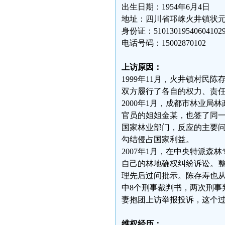
出生日期：1954年6月4日
地址：四川省邛崃火井镇状
身份证：51013019540604102
电话号码：15002870102
上访原因：
1999年11月，火井镇村民
双方履行了各自的权力、责
2000年1月，成都市林业
官员的姐姐金某，也签了同
国家林业部门，反应的主要
勾结侵占国家利益。
2007年1月，在中央特派
自己的林地确权纠纷诉讼。
理先后过问批示。陈存寿也从
中8个刑事裁判书，两次刑事
妻抱团上访举报投诉，这个
维权经历：