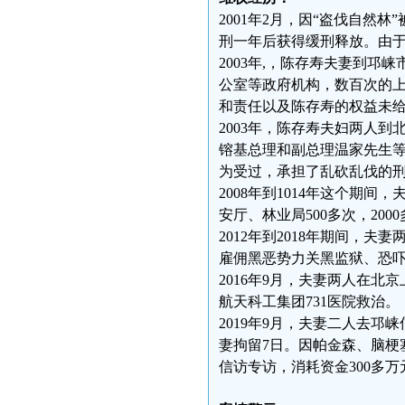
2001年2月，因“盗伐自然
刑一年后获得缓刑释放。由于
2003年,，陈存寿夫妻到
公室等政府机构，数百次的
和责任以及陈存寿的权益未
2003年，陈存寿夫妇两人
镕基总理和副总理温家先生
为受过，承担了乱砍乱伐的
2008年到1014年这个期
安厅、林业局500多次，20
2012年到2018年期间，
雇佣黑恶势力关黑监狱、恐
2016年9月，夫妻两人在
航天科工集团731医院救治。
2019年9月，夫妻二人去邛
妻拘留7日。因帕金森、脑梗
信访专访，消耗资金300多