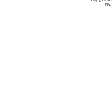
Copyright ©
网址：w