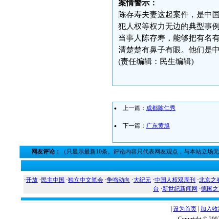
案情警示：
陈存寿夫妻这起案件，是中
犯人权等权力无边的典型事
当事人陈存寿，能够把有名
清楚楚有鼻子有眼。他们是
(责任编辑：民生编辑)
上一篇：
成都陈仁秀
下一篇：
广东黄旭
网友评论：
（只显示最新10条。评论内容只代表网友观点，与本站立场
·
开放
·
民主中国
·
独立中文笔会
·
争鸣动向
·
大纪元
·
中国人权双周刊
·
北京之
台
·
新世纪新闻网
·
德国之
|
设为首页
|
加入收