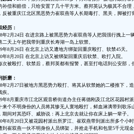
的补偿和赔偿，只给安置了几十平方米。蔡邦英认为极其不合理
，反被重庆江北区黑恶势力崔双燕等人长期毒打、黑关，脚被打
权经历：
018年2月24日 在进京路上被黑恶势力崔双燕等人把我强行拽上
第二天上午把我带到重庆长寿湖一岛上软禁。
019年8月26日 在北京上访又遭地方绑架回重庆殴打、软禁45天。
020年8月20日 在北京上访又被绑架回重庆后软禁、欧打入院。
每次被殴打、软禁后，蔡邦英都有报警，甚至打电话到公安部，
刑折磨：
018年2月27日被地方黑恶势力殴打、将其从软禁她的二楼推下
残疾。
019年8月重庆市江北区观音桥街道办主任蒋德刚及江北区花园村
十来个不明身份的人员将其惨无人寰地殴打，鲜血淋漓带到歌乐
，期间对其恐吓、威胁说：再上北京去就让你在床上躺一辈子。
020年8月20日又被花园村派出所罗江、崔双燕带到派出所多个小
遭到崔双燕一伙不明身份人员绑架，并抢走手机和包里5千元现