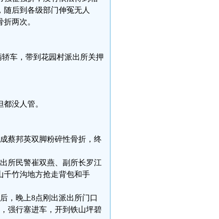
，随后到各级部门伸冤无人
骨折两次。
一辆轿车，带到花园村派出所关押
但都没人管。
，造成蔡邦英双脚粉碎性骨折，终
派出所民警崔双燕、副所长罗江
山千竹沟地方抢走背包和手
时后，晚上8点刚出派出所门口
金，强行塞进车，开到铁山坪碧