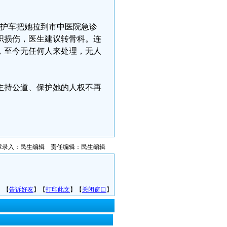
20救护车把她拉到市中医院急诊
织损伤，医生建议转骨科。连
报警电话，至今无任何人来处理，无人
主持公道、保护她的人权不再
章录入：民生编辑 责任编辑：民生编辑
】【
告诉好友
】【
打印此文
】【
关闭窗口
】