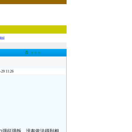
test
荐
★★★
 11:26
暴力强征强拆，没有依法得到相