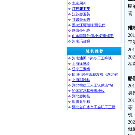
北京周莉
应
江苏廖卫英
管
江苏廖卫英
甘肃孙金秀
黑龙江贾瑞峰/贾俊伟
维
陕西孙礼静
2
山东李洪升/孙小妮/李镇安
河南冯改娣
至
2
随 机 推 荐
2
河南油田下岗职工王峰谈“
上海徐佩玲
在
辽宁王素娥
[组图]民生观察发布《湖北省
酷
上海彭妙林⁩
湖北棉纺工人王汉武谈“堵
2
论国家及其未来地位
身
湖北廖梅枝
2
四川龙生和
湖北省广水市工会职工王新
等
机
2
就