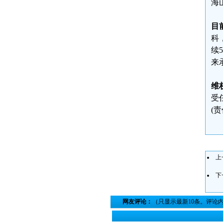
海
目
科
续5
来
维
受
(
上
下
网友评论：
（只显示最新10条。评论