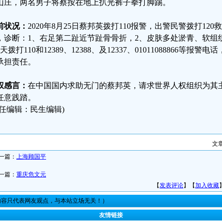
山庄，两名男子将蔡按在地上扒光裤子拳打脚踢。
前状况：
2020年8月25日蔡邦英拨打110报警，出警民警拨打1
，诊断：1、右足第二趾近节趾骨骨折，2、皮肤多处淤青、软组
天拨打110和12389、12388、及12337、01011088866等
承担责任。
权感言：
在中国国内求助无门的蔡邦英，请求世界人权组织为其
任意践踏。
责任编辑：民生编辑)
文
一篇：
上海顾国平
一篇：
重庆危文元
【
发表评论
】【
加入收藏
内容只代表网友观点，与本站立场无关！）
友情链接