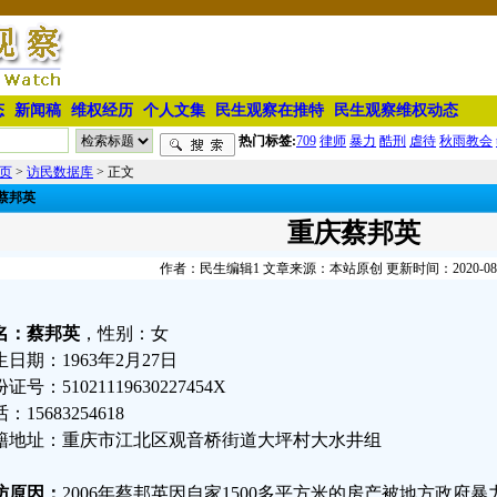
态
新闻稿
维权经历
个人文集
民生观察在推特
民生观察维权动态
热门标签:
709
律师
暴力
酷刑
虐待
秋雨教会
页
>
访民数据库
> 正文
蔡邦英
重庆蔡邦英
作者：民生编辑1 文章来源：本站原创 更新时间：2020-08-29
名：蔡邦英
，性别：女
生日期：1963年2月27日
证号：51021119630227454X
：15683254618
籍地址：重庆市江北区观音桥街道大坪村大水井组
访原因：
2006年蔡邦英因自家1500多平方米的房产被地方政府