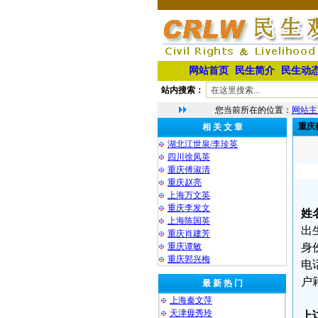
网站首页
民生简介
民生动
站内搜索：
您当前所在的位置：
网站主
重庆
相 关 文 章
湖北江世泉/李珍英⁩
四川徐凤英
重庆傅淑清
重庆赵亮
上海万文英
重庆李发文
姓
上海陈国英
出
重庆肖建芳
重庆谭敏
身份
重庆郭兴梅
电话
户
最 新 热 门
上海秦文萍
天津毋秀玲
上