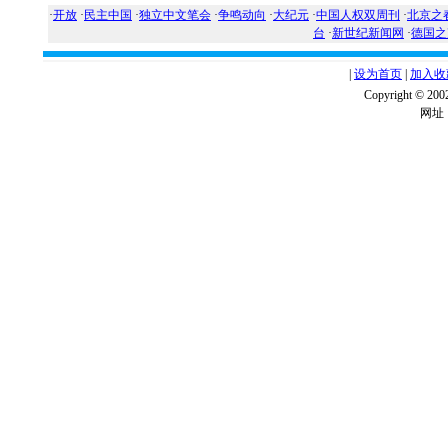
·
开放
·
民主中国
·
独立中文笔会
·
争鸣动向
·
大纪元
·
中国人权双周刊
·
北京之
台
·
新世纪新闻网
·
德国之
|
设为首页
|
加入收
Copyright ©
网址：w