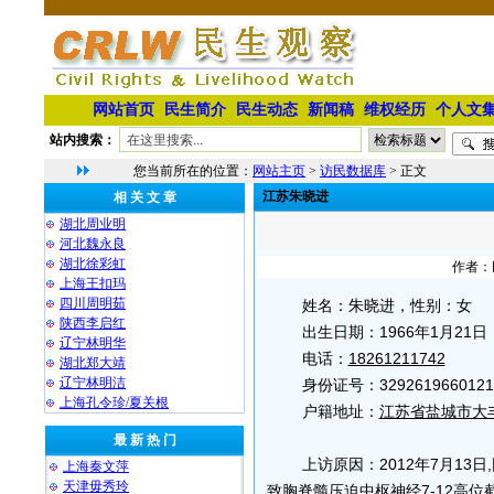
网站首页
民生简介
民生动态
新闻稿
维权经历
个人文
站内搜索：
您当前所在的位置：
网站主页
>
访民数据库
> 正文
江苏朱晓进
相 关 文 章
湖北周业明
河北魏永良
湖北徐彩虹
作者：民
上海王扣玛
四川周明茹
姓名：朱晓进，性别：女
陕西李启红
出生日期：1966年1月21日
辽宁林明华
电话：
18261211742
湖北郑大靖
⁨辽宁林明洁
身份证号：3292619660121
上海孔令珍/夏关根
户籍地址：
江苏省盐城市大
最 新 热 门
上访原因：2012年7月1
上海秦文萍
天津毋秀玲
致胸脊髓压迫中枢神经7-12高