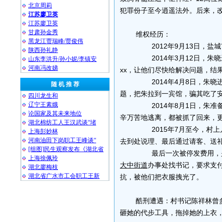
北京周莉
犯罪份子至今逍遥法外。后来，
江苏廖卫英
江苏廖卫英
甘肃孙金秀
维权经历：
黑龙江贾瑞峰/贾俊伟
2012年9月13日，盐
陕西孙礼静
2014年3月12日，朱
山东李洪升/孙小妮/李镇安
河南冯改娣
xx，让他们尽快给解决问题，结
2014年4月8日，朱晓
随 机 推 荐
题，把朱拉到一宾馆，骗其吃了
四川龙生和
辽宁王素娥
2014年8月1日，朱准
论国家及其未来地位
辛万苦地逃离，都被抓了回来，
湖北棉纺工人王汉武谈“堵
2015年7月至今，村上
上海彭妙林⁩
河南油田下岗职工王峰谈“
去到处说理、最后通过请客、送
[组图]民生观察发布《湖北省
最后一次被停发费用，是在
上海徐佩玲
大中街道
办事处找书记，要求支
湖北廖梅枝
湖北省广水市工会职工王新
抗，被他们把衣服拽光了。
酷刑遭遇：村书记陈祥林曾
砸她的代步工具，拖掉她的上衣