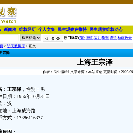
态
新闻稿
维权经历
个人文集
民生观察在推特
民生观察维权动态
热门标签:
709
律师
暴力
酷刑
虐待
秋雨教会
页
>
访民数据库
> 正文
王宗泽
上海王宗泽
作者：民生编辑1 文章来源：本站原创 更新时间：2020-09-21
名：王宗泽
，性別：男
日期：1956年10月31日
族：汉
在地：上海威海路
方式：13386116337
访原因：