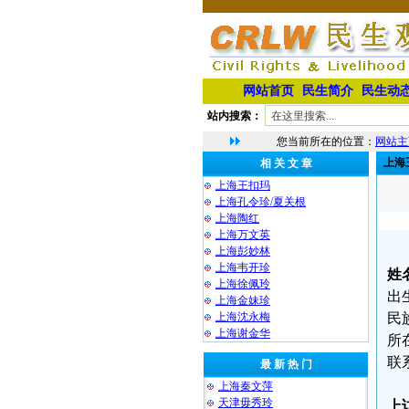
网站首页
民生简介
民生动
站内搜索：
您当前所在的位置：
网站主
上海
相 关 文 章
上海王扣玛
上海孔令珍/夏关根
上海陶红
上海万文英
上海彭妙林⁩
上海韦开珍
姓
上海徐佩玲
出生
上海金妹珍⁩
上海沈永梅
民
上海谢金华
所
联系
最 新 热 门
上海秦文萍
天津毋秀玲
上