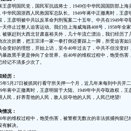
亲王彦明国民党，国民军抗战将士，1949任中华民国国防部上
，中华民国浙西人民救国军总队长。1949年蒋中正撤离时，王彦明
权，王彦明被中共以反革命判刑冤案二十五年。中共在1949年夺取
一天停止过整人迫害运动。我们住上海威海路408号，1958年
，被驱赶到大西北甘肃嘉裕关外，几十年流亡漂泊，我们经历了
动次次折磨，把王宗泽一家一拳打倒还要踩上一脚，所受迫害如滔
共会变好的理想，开始上访，至今40年过去了，中共不但没变好
的暴政黑手更是伸向了全世界。在40年的维权过程中，饱受伤害
已经记不清多少次了。
权经历：
015年5月27日被抓闵行看守所关押一个月，近几年来每到中共开二
949年蒋中正撤离时，王彦明留于大陆。1949年中共夺取政权，
用人民，奸养育他的人民，敌人掠夺他的人民，人民已绝望!
决情况：
40年的维权过程中，饱受伤害，被警察无数次的非法抓捕拘留已
没有解决。