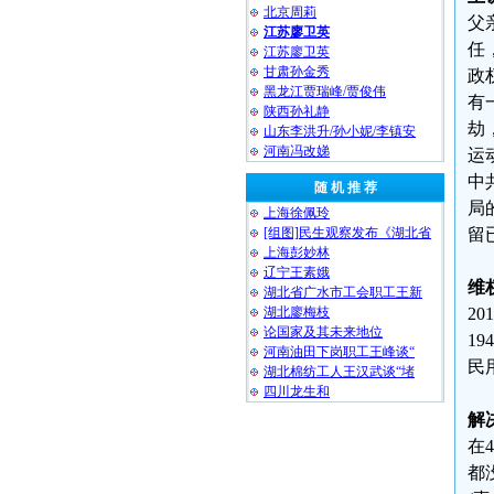
北京周莉
父
江苏廖卫英
任
江苏廖卫英
甘肃孙金秀
政
黑龙江贾瑞峰/贾俊伟
有
陕西孙礼静
劫
山东李洪升/孙小妮/李镇安
河南冯改娣
运
中
随 机 推 荐
局
上海徐佩玲
[组图]民生观察发布《湖北省
留
上海彭妙林⁩
辽宁王素娥
维
湖北省广水市工会职工王新
湖北廖梅枝
2
论国家及其未来地位
1
河南油田下岗职工王峰谈“
民
湖北棉纺工人王汉武谈“堵
四川龙生和
解
在
都