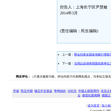
控告人：上海长宁区尹慧敏
2014年3月
(责任编辑：民生编辑)
上一篇：
两会结束全国各地银行维权
下一篇：
当局以必须有部级挂靠单位
网友评论：
（只显示最新10条。评论内容只代表网友观点，与本站立场
·
开放
·
民主中国
·
独立中文笔会
·
争鸣动向
·
大纪元
·
中国人权双周刊
·
北京之
台
·
新世纪新闻网
·
德国之
|
设为首页
|
加入收
Copyright ©