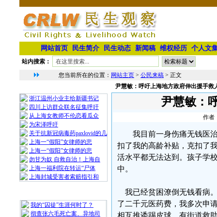
网站首页
民生简介
民生动态
新闻稿
维权经历
个人文
站内搜索：
您当前所在的位置：
网站主页
>
公民来稿
> 正文
尹慧敏：呼吁上海地方政府伸出援手救
相 关 文 章
浙江温州小业主给新疆书记
尹慧敏：
四川上访群众联名征集呼吁
从上海女教师不伦恋看瓜众
作者：
为宋泽呼吁
关于抗新冠病毒药paxlovid的几
我目前一身伤痛无钱医
上海一“假阳”女律师的悲
扣了我的高龄补贴，克扣了
上海一“假阳”女律师的悲
活水平都无法达到。孩子学校
勿甘为奴 自救自治！上海自
上海一福利院在转运“尸体
中。
上海封城受害者索赔指引和
我已经贫困潦倒无钱看病。
最 新 热 门
了二千元医药费，我多次申
我的“囚徒”生涯何时了？
彻查张六毛死亡案、异地司
相互推诿踢皮球，有街道救