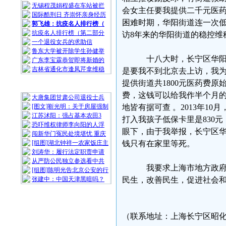
无锡程茂娟程盛在车站被拦
会女主任要我提供二千元医药
国际酷刑日 齐崇怀亲身经历
困难时期，华阳街道连一次
郭飞雄：抗疫名人排行榜（
抗疫名人排行榜（第二部分
访8年来的华阳街道的稳控维
一个退役女兵的求助信
鲁东大学被开除学生孙健举
十八大时，长宁区华阳街
广东李宝霖恭贺即将新婚的
吉林省通化市逢凤芹拿维稳
是要我不到北京去上访，我
提供街道共1800元医药费原
随 机 推 荐
费，这钱可以给我作半个月的
大唐集团甘肃公司退役士兵
[图文]靳光明：关于房屋强制
地皆有据可查 。2013年10
江苏沭阳：强占基本农田3
打入我孩子低保卡里是830
恐吓维权律师李向阳的人浮
眼下，由于我举报，长宁区华
闯新华门冤民处境堪忧 重庆
[组图]湖北钟祥一农家饭庄主
钱只有在家里等死。
刘涛华：履行法定职责申请
从严防公民独立参选看中共
我要求上海市地方政府遵循
[组图]陈明光告北京公安的行
张建中：中国天津黑暗吗？
民生，改善民生，促进社会和
（联系地址：上海长宁区昭化；路9