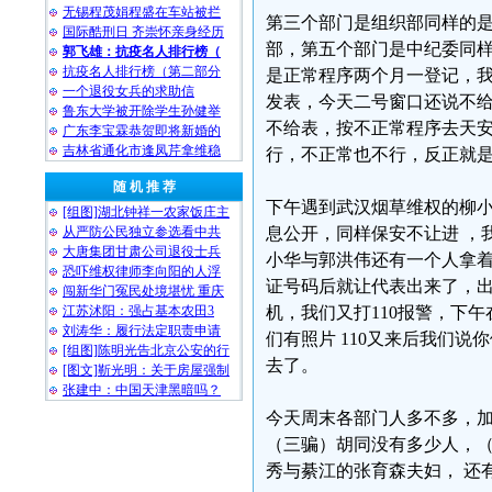
无锡程茂娟程盛在车站被拦
第三个部门是组织部同样的
国际酷刑日 齐崇怀亲身经历
部，第五个部门是中纪委同
郭飞雄：抗疫名人排行榜（
抗疫名人排行榜（第二部分
是正常程序两个月一登记，我
一个退役女兵的求助信
发表，今天二号窗口还说不
鲁东大学被开除学生孙健举
不给表，按不正常程序去天
广东李宝霖恭贺即将新婚的
吉林省通化市逢凤芹拿维稳
行，不正常也不行，反正就
随 机 推 荐
下午遇到武汉烟草维权的柳
[组图]湖北钟祥一农家饭庄主
从严防公民独立参选看中共
息公开，同样保安不让进 ，
大唐集团甘肃公司退役士兵
小华与郭洪伟还有一个人拿
恐吓维权律师李向阳的人浮
证号码后就让代表出来了，
闯新华门冤民处境堪忧 重庆
江苏沭阳：强占基本农田3
机，我们又打110报警，下
刘涛华：履行法定职责申请
们有照片 110又来后我们
[组图]陈明光告北京公安的行
去了。
[图文]靳光明：关于房屋强制
张建中：中国天津黑暗吗？
今天周末各部门人多不多，
（三骗）胡同没有多少人，
秀与綦江的张育森夫妇， 还