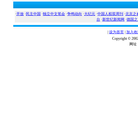
·
开放
·
民主中国
·
独立中文笔会
·
争鸣动向
·
大纪元
·
中国人权双周刊
·
北京之
台
·
新世纪新闻网
·
德国之
|
设为首页
|
加入收
Copyright ©
网址：w