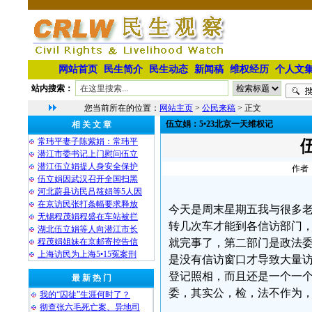
网站首页
民生简介
民生动态
新闻稿
维权经历
个人文
站内搜索：
您当前所在的位置：
网站主页
>
公民来稿
> 正文
伍立娟：5•23北京一天维权记
相 关 文 章
常玮平妻子陈紫娟：常玮平
潜江市委书记上门慰问伍立
潜江伍立娟提人身安全保护
作者：
伍立娟因武汉召开全国扫黑
河北蔚县访民吕筱娟等5人因
在京访民张打条幅要求释放
今天是周末星期五我与很多
无锡程茂娟程盛在车站被拦
转几次车才能到各信访部门
湖北伍立娟等人向潜江市长
程茂娟姐妹在京邮寄控告信
就完事了，第二部门是政法
上海访民为上海5•15冤案刑
是没有信访窗口才导致大量
登记照相，而且还是一个一
最 新 热 门
委，其实公，检，法不作为
我的“囚徒”生涯何时了？
彻查张六毛死亡案、异地司