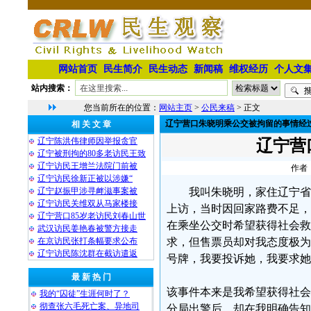
网站首页
民生简介
民生动态
新闻稿
维权经历
个人文
站内搜索：
您当前所在的位置：
网站主页
>
公民来稿
> 正文
辽宁营口朱晓明乘公交被拘留的事情经
相 关 文 章
辽宁陈洪伟律师因举报贪官
辽宁营
辽宁被刑拘的80多老访民王致
辽宁访民王增兰法院门前被
作者：
辽宁访民徐新正被以涉嫌“
辽宁赵振甲涉寻衅滋事案被
我叫朱晓明，家住辽宁省
辽宁访民关维双从马家楼接
上访，当时因回家路费不足，
辽宁营口85岁老访民刘春山世
在乘坐公交时希望获得社会救
武汉访民姜艳春被警方接走
在京访民张打条幅要求公布
求，但售票员却对我态度极为
辽宁访民陈沈群在截访遣返
号牌，我要投诉她，我要求她
最 新 热 门
该事件本来是我希望获得社会
我的“囚徒”生涯何时了？
彻查张六毛死亡案、异地司
分局出警后，却在我明确告知