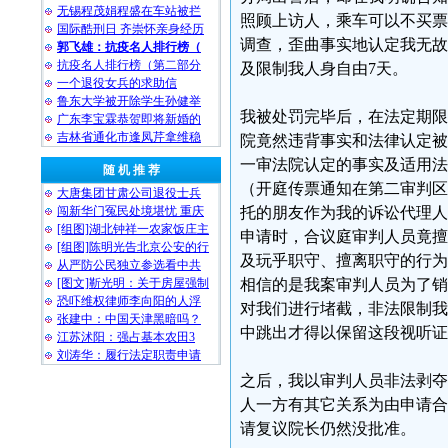
无锡程茂娟程盛在车站被拦
照顾上访人，乘车可以不买票
国际酷刑日 齐崇怀亲身经历
调查，歪曲事实地认定我无故
郭飞雄：抗疫名人排行榜（
抗疫名人排行榜（第二部分
及限制我人身自由7天。
一个退役女兵的求助信
鲁东大学被开除学生孙健举
我被处罚完毕后，在法定期限
广东李宝霖恭贺即将新婚的
吉林省通化市逢凤芹拿维稳
院竟然违背事实和法律认定被
一审法院认定的事实及适用法
随 机 推 荐
（开庭传票通知在第二审判区
大唐集团甘肃公司退役士兵
闯新华门冤民处境堪忧 重庆
托的朋友作为我的诉讼代理人
[组图]湖北钟祥一农家饭庄主
申请时，合议庭审判人员竟擅
[组图]陈明光告北京公安的行
及玩乎职守、擅离职守的行为
从严防公民独立参选看中共
[图文]靳光明：关于房屋强制
相信的是我案审判人员为了销
恐吓维权律师李向阳的人浮
对我们进行堵截，非法限制我
张建中：中国天津黑暗吗？
中跳出才得以保留这段视听证
江苏沭阳：强占基本农田3
刘涛华：履行法定职责申请
之后，我以审判人员非法剥夺
人一方有其它关系为由申请合
请复议院长仍然没批准。