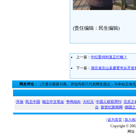
(责任编辑：民生编辑)
上一篇：
中纪委何时真正打蝇？
下一篇：
湖北省京山县廖爱华从开发
网友评论：
（只显示最新10条。评论内容只代表网友观点，与本站立场
·
开放
·
民主中国
·
独立中文笔会
·
争鸣动向
·
大纪元
·
中国人权双周刊
·
北京之
台
·
新世纪新闻网
·
德国之
|
设为首页
|
加入收
Copyright ©
网址：w