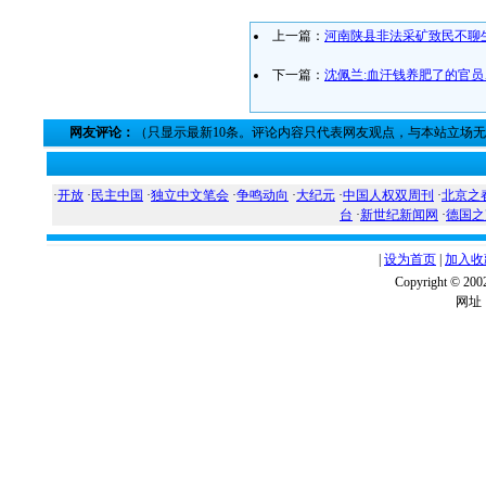
上一篇：
河南陕县非法采矿致民不聊
下一篇：
沈佩兰:血汗钱养肥了的官
网友评论：
（只显示最新10条。评论内容只代表网友观点，与本站立场
·
开放
·
民主中国
·
独立中文笔会
·
争鸣动向
·
大纪元
·
中国人权双周刊
·
北京之
台
·
新世纪新闻网
·
德国之
|
设为首页
|
加入收
Copyright ©
网址：w