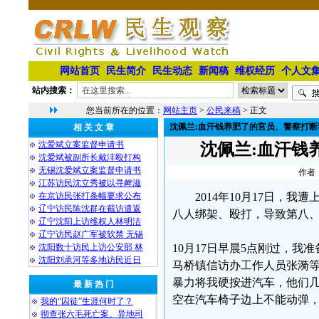
网站首页
民生简介
民生动态
新闻稿
维权经历
个人文
站内搜索：
您当前所在的位置：
网站主页
>
公民来稿
> 正文
沈佩兰:血汗钱养肥了的官员、警察打断
相 关 文 章
沈爱斌立案监督申请书
沈佩兰:血汗钱
沈爱斌被副所长戴沣殴打构
无锡沈爱斌立案监督申请书
作者：
江苏访民沈立秀被以寻衅滋
在京访民张打条幅要求公布
2014年10月17日
辽宁访民陈沈群在截访遣返
八人绑架、殴打，导致第八
辽宁沈阳上访维权人林明洁
辽宁访民赵广军被软禁 无锡
沈阳数十访民上访公安部 林
10月17日早晨5点刚过，
沈阳刘承河等多地访民近日
马桥镇信访办工作人员张漪
暴力将我硬按进汽车，他们
最 新 热 门
空在汽车椅子边上不能动弹
我的“囚徒”生涯何时了？
彻查张六毛死亡案、异地司