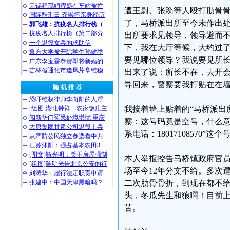
无锡程茂娟程盛在车站被拦
遭王尉、张漪等人殴打肋骨
国际酷刑日 齐崇怀亲身经历
了，马桥派出所至今未作出
郭飞雄：抗疫名人排行榜（
抗疫名人排行榜（第二部分
出所要求见领导，领导避而不
一个退役女兵的求助信
下，我在大厅等候，大约过了
鲁东大学被开除学生孙健举
要见哪位领导？我说要见所
广东李宝霖恭贺即将新婚的
吉林省通化市逢凤芹拿维稳
出来了说：所长不在，去开
导回来，警察要我打贴在在
随 机 推 荐
恐吓维权律师李向阳的人浮
[组图]湖北钟祥一农家饭庄主
我按着墙上贴着的“马桥派出所
闯新华门冤民处境堪忧 重庆
察：这号码竟是空号，什么意
大唐集团甘肃公司退役士兵
系电话：18017108570
从严防公民独立参选看中共
江苏沭阳：强占基本农田3
[图文]靳光明：关于房屋强制
本人举报控告马桥镇政府官员
[组图]陈明光告北京公安的行
场至今12年分文不给。多次
刘涛华：履行法定职责申请
张建中：中国天津黑暗吗？
二次肋骨骨折，到现在都不
头，冬瓜先生和狼啊！目前
苦。