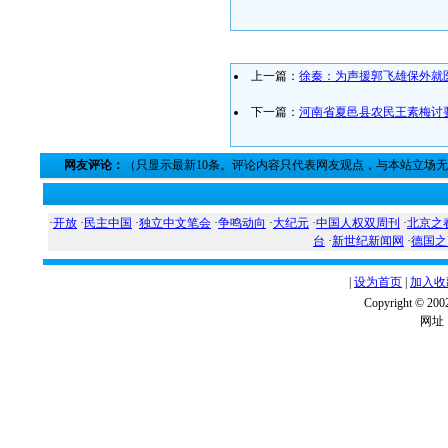
上一篇：
徐秦：为声援郭飞雄保外就
下一篇：
河南省夏邑县农民王素梅讨
网友评论：
（只显示最新10条。评论内容只代表网友观点，与本站立场
·
开放
·
民主中国
·
独立中文笔会
·
争鸣动向
·
大纪元
·
中国人权双周刊
·
北京之
台
·
新世纪新闻网
·
德国之
|
设为首页
|
加入收
Copyright ©
网址：w