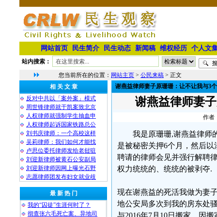
网站首页
民生简介
民生动态
新闻稿
维权经历
个人文
站内搜索：
您当前所在的位置：
网站主页
>
公民来稿
> 正文
谢燕益律师妻子原珊珊：让不让我与3
相 关 文 章
反对中共以「案外案」模式
谢燕益律师妻子
周世锋律师就于凯案致北京
人权律师就强制学生抽血申
作者：
人权律师起诉国家铁路总公
刘书庆律师：一个高校这样
我是原珊珊,谢燕益律师的
吴莉律师：我们如何才能找
是被秘密关押6个月，然后以
卢思位委托律师发给老挝驻
聘请的律师会见并强行解聘律
刘迎新律师被黄石公安副局
刘迎新律师因网上曝光石野
权力统统的、统统的被剥夺.
志愿律师团发布妇女就业歧
现在谢燕益的死活我做为妻
最 新 热 门
地公安局多次到我的房东处骚
我的“囚徒”生涯何时了？
彻查张六毛死亡案、异地司
与2016年7月10日搬家