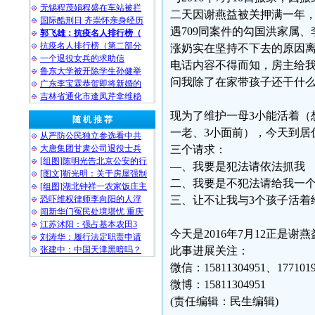
无锡程茂娟程盛在车站被拦
二天因谢燕益被关押满一年，
国际酷刑日 齐崇怀亲身经历
遇709同案件的勾国洪家属
郭飞雄：抗疫名人排行榜（
抗疫名人排行榜（第二部分
涨奶实在坚持不下去的原因离
一个退役女兵的求助信
电话内容不得而知，房主给
鲁东大学被开除学生孙健举
问我除了在家带孩子还干什
广东李宝霖恭贺即将新婚的
吉林省通化市逢凤芹拿维稳
现为了维护一母3小能活着（
随 机 推 荐
一老、3小面前），今天到居
从严防公民独立参选看中共
大唐集团甘肃公司退役士兵
三个请求：
[组图]陈明光告北京公安的行
—、我要是犯法请依法抓我
[图文]靳光明：关于房屋强制
二、我要是不犯法请给我一
[组图]湖北钟祥一农家饭庄主
恐吓维权律师李向阳的人浮
三、让不让我与3个孩子活着
闯新华门冤民处境堪忧 重庆
江苏沭阳：强占基本农田3
今天是2016年7月12正是谢
刘涛华：履行法定职责申请
张建中：中国天津黑暗吗？
此事进展关注：
微信：15811304951、1771019
微博：15811304951
(责任编辑：民生编辑)