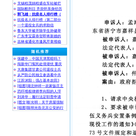
无锡程茂娟程盛在车站被拦
国际酷刑日 齐崇怀亲身经历
郭飞雄：抗疫名人排行榜（
抗疫名人排行榜（第二部分
一个退役女兵的求助信
鲁东大学被开除学生孙健举
广东李宝霖恭贺即将新婚的
吉林省通化市逢凤芹拿维稳
随 机 推 荐
张建中：中国天津黑暗吗？
闯新华门冤民处境堪忧 重庆
大唐集团甘肃公司退役士兵
从严防公民独立参选看中共
江苏沭阳：强占基本农田3
[组图]湖北钟祥一农家饭庄主
恐吓维权律师李向阳的人浮
刘涛华：履行法定职责申请
[图文]靳光明：关于房屋强制
[组图]陈明光告北京公安的行