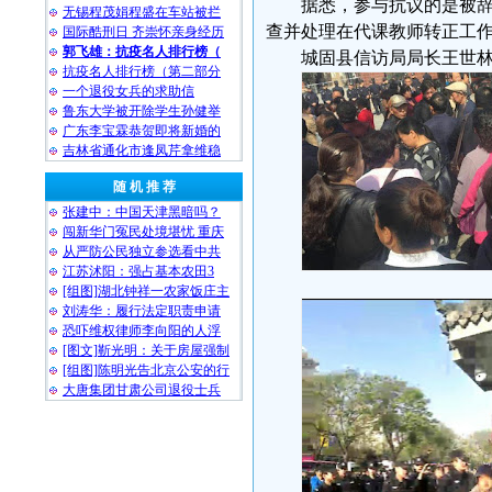
据悉，参与抗议的是被辞
无锡程茂娟程盛在车站被拦
查并处理在代课教师转正工
国际酷刑日 齐崇怀亲身经历
郭飞雄：抗疫名人排行榜（
城固县信访局局长王世林电话
抗疫名人排行榜（第二部分
一个退役女兵的求助信
鲁东大学被开除学生孙健举
广东李宝霖恭贺即将新婚的
吉林省通化市逢凤芹拿维稳
随 机 推 荐
张建中：中国天津黑暗吗？
闯新华门冤民处境堪忧 重庆
从严防公民独立参选看中共
江苏沭阳：强占基本农田3
[组图]湖北钟祥一农家饭庄主
刘涛华：履行法定职责申请
恐吓维权律师李向阳的人浮
[图文]靳光明：关于房屋强制
[组图]陈明光告北京公安的行
大唐集团甘肃公司退役士兵