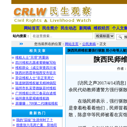
网站首页
民生简介
民生动态
新闻稿
维权经历
个人文
站内搜索：
您当前所在的位置：
网站主页
>
公民来稿
> 正文
陕西民师维权遭强行驱散 郑小玲等人被
相 关 文 章
维权人士“天理”患重病
陕西民师维
四川维权志愿者黄晓敏写给
维权群众《成立审查四川省
作者：
陕西封西霞举报西安市驻京
异议维权人士“非正常死亡
[访民之声2017/4/
陈道财因维权被关精神病院
福州市长吴贤德纵容对维权
余民代幼教师遭警方强行驱
广州维权公民江春花自述维
福州唐兆星艰难维权路
在场民师表示，强行驱
原珊珊：709第二代继续维权
是拿着枪看着他们，民师冒
最 新 热 门
散，陈彦华等民师被看在宾
我的“囚徒”生涯何时了？
彻查张六毛死亡案、异地司