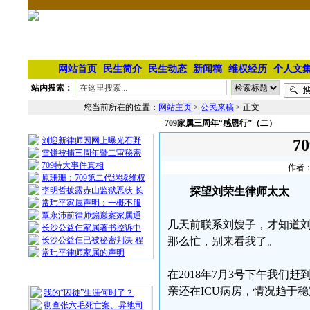
网站首页
民生简介
民生动态
新闻稿
维权经历
个人文
站内搜索：
您当前所在的位置：
网站主页
>
公民来稿
> 正文
709家属三周年“感恩行”（二）
相 关 文 章
刘迎新律师因网上曝光石野
7
雪饼被捕三周年暨二审秘密
709特大事件真相
作者：
原珊珊：709第二代继续维权
李明哲披露赤山监狱恶状 长
探望刘荣生律师太太
常玮平家属声明：一概不服
覃永沛前律师煽巅案家属通
几天前联系刘嫂子，才知道刘
长沙公益仨家属著书控诉中
长沙公益仨已被秘密判决 程
那么忙，别来看我了。
常玮平律师家属的声明
在2018年7月3号下午我们
最 新 热 门
亲还在ICU病房，情况趋于
我的“囚徒”生涯何时了？
彻查张六毛死亡案、异地司