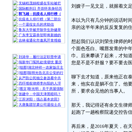
无锡程茂娟程盛在车站被拦
刘嫂子一见文足，就握着文
国际酷刑日 齐崇怀亲身经历
郭飞雄：抗疫名人排行榜（
抗疫名人排行榜（第二部分
本以为只有几分钟的说话时
一个退役女兵的求助信
亲的这半年来的反反复复的
鲁东大学被开除学生孙健举
广东李宝霖恭贺即将新婚的
吉林省通化市逢凤芹拿维稳
想起我们认识刘荣生律师的时
个面色苍白、嘴唇发青的中
随 机 推 荐
巾。后来攀谈了起来，才知道
刘涛华：履行法定职责申请
闯新华门冤民处境堪忧 重庆
您是不是不舒服？要不要去
[组图]湖北钟祥一农家饭庄主
[组图]陈明光告北京公安的行
聊下去才知道，原来他正在泰
从严防公民独立参选看中共
恐吓维权律师李向阳的人浮
来，他实在是躺不住了。他
[图文]靳光明：关于房屋强制
所，要求会见他的当事人。
张建中：中国天津黑暗吗？
江苏沭阳：强占基本农田3
大唐集团甘肃公司退役士兵
那天，我记得还有余文生律
起跑了一趟检察院递交控告
再后来，是2016年夏天，