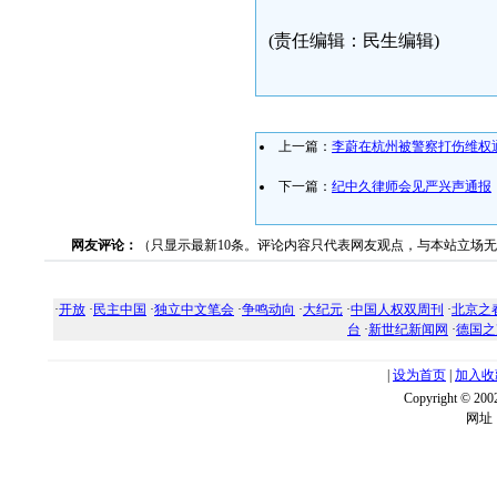
(责任编辑：民生编辑)
上一篇：
李蔚在杭州被警察打伤维权
下一篇：
纪中久律师会见严兴声通报
网友评论：
（只显示最新10条。评论内容只代表网友观点，与本站立场
·
开放
·
民主中国
·
独立中文笔会
·
争鸣动向
·
大纪元
·
中国人权双周刊
·
北京之
台
·
新世纪新闻网
·
德国之
|
设为首页
|
加入收
Copyright ©
网址：w