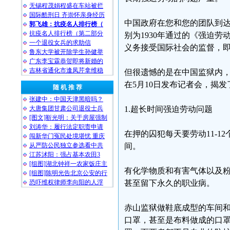
无锡程茂娟程盛在车站被拦
国际酷刑日 齐崇怀亲身经历
中国政府在您和您的团队到达
郭飞雄：抗疫名人排行榜（
抗疫名人排行榜（第二部分
别为1930年通过的《强迫劳
一个退役女兵的求助信
义务接受国际社会的监督，
鲁东大学被开除学生孙健举
广东李宝霖恭贺即将新婚的
吉林省通化市逢凤芹拿维稳
但很遗憾的是在中国监狱内
在5月10日发布记者会，揭
随 机 推 荐
张建中：中国天津黑暗吗？
大唐集团甘肃公司退役士兵
1.超长时间强迫劳动问题
[图文]靳光明：关于房屋强制
刘涛华：履行法定职责申请
在押的囚犯每天要劳动11-1
闯新华门冤民处境堪忧 重庆
从严防公民独立参选看中共
间。
江苏沭阳：强占基本农田3
[组图]湖北钟祥一农家饭庄主
有化学物质和有害气体以及
[组图]陈明光告北京公安的行
恐吓维权律师李向阳的人浮
甚至留下永久的职业病。
赤山监狱做鞋底成型的车间
口罩，甚至是布料做成的口