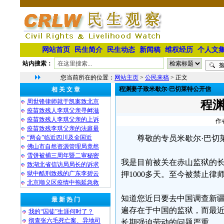
网站首页
民生简介
民生动态
新闻稿
维权经历
个人文
站内搜索：
您当前所在的位置：
网站主页
>
公民来稿
> 正文
程渊妻子致米歇尔·巴切莱特公开信
相 关 文 章
周世锋律师就于凯案致北京
程渊
疫苗致残人李琪父亲寻衅滋
疫苗致残人李琪父亲的上诉
作
疫苗致残李琪父亲的法庭最
“两会”临近四川及全国近
尊敬的专员米歇尔·巴切
佛山市自然资源管理局竟然
雪饼被捕三周年暨二审秘密
我是目前被关在赤山监狱的长
致湖北省信访局局长的诉求
狱中酷刑致残的广东李碧云
押1000多天。至今被禁止
北京顺义区疫情中拖延急救
知道您近日要去中国调查新
最 新 热 门
遍存在于中国的监狱，而最
我的“囚徒”生涯何时了？
彻查张六毛死亡案、异地司
长期强迫劳动的问题严重。