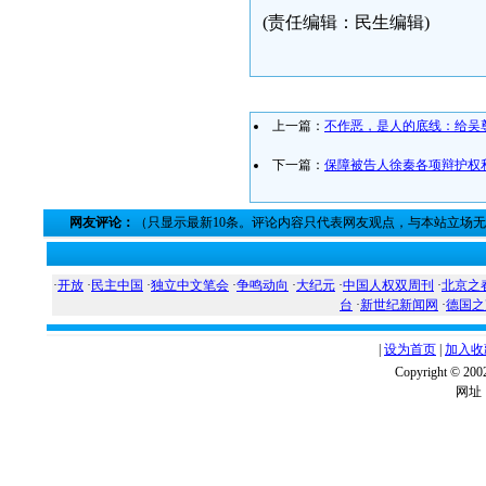
(责任编辑：民生编辑)
上一篇：
不作恶，是人的底线：给吴
下一篇：
保障被告人徐秦各项辩护权
网友评论：
（只显示最新10条。评论内容只代表网友观点，与本站立场
·
开放
·
民主中国
·
独立中文笔会
·
争鸣动向
·
大纪元
·
中国人权双周刊
·
北京之
台
·
新世纪新闻网
·
德国之
|
设为首页
|
加入收
Copyright ©
网址：w