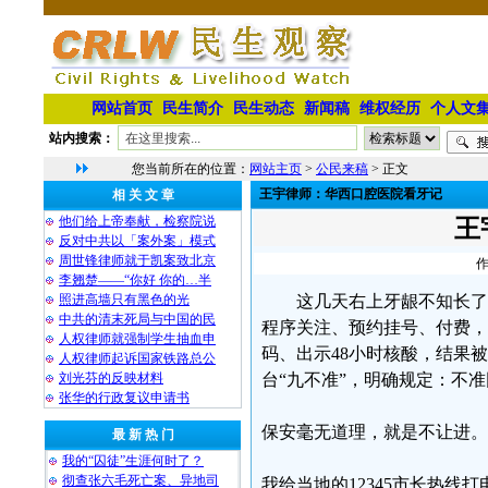
网站首页
民生简介
民生动态
新闻稿
维权经历
个人文
站内搜索：
您当前所在的位置：
网站主页
>
公民来稿
> 正文
王宇律师：华西口腔医院看牙记
相 关 文 章
他们给上帝奉献，检察院说
王
反对中共以「案外案」模式
周世锋律师就于凯案致北京
作
李翘楚——“你好 你的…半
照进高墙只有黑色的光
这几天右上牙龈不知长了
中共的清末死局与中国的民
程序关注、预约挂号、付费，
人权律师就强制学生抽血申
码、出示48小时核酸，结果
人权律师起诉国家铁路总公
刘光芬的反映材料
台“九不准”，明确规定：不
张华的行政复议申请书
保安毫无道理，就是不让进。
最 新 热 门
我的“囚徒”生涯何时了？
彻查张六毛死亡案、异地司
我给当地的12345市长热