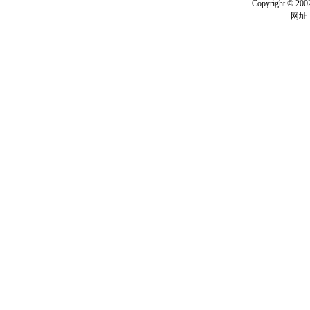
Copyright ©
网址：w