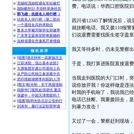
无锡程茂娟程盛在车站被拦
费。电话说：华西口腔医院归四
国际酷刑日 齐崇怀亲身经历
郭飞雄：抗疫名人排行榜（
抗疫名人排行榜（第二部分
四川省12345了解情况后，
一个退役女兵的求助信
就挂断电话。我又拨110报
鲁东大学被开除学生孙健举
们说退费需要找医生签字盖章
广东李宝霖恭贺即将新婚的
吉林省通化市逢凤芹拿维稳
我又等待多时，仍未见警察出
随 机 推 荐
[组图]湖北钟祥一农家饭庄主
江苏沭阳：强占基本农田3
于是，我打算进医院直接退费
大唐集团甘肃公司退役士兵
从严防公民独立参选看中共
当我走到医院的大门口时，突
恐吓维权律师李向阳的人浮
[图文]靳光明：关于房屋强制
说你放开我！你这样做是违法
闯新华门冤民处境堪忧 重庆
时我的手机响了，我说我已经
张建中：中国天津黑暗吗？
电话已挂断。我重拨回去，是
[组图]陈明光告北京公安的行
刘涛华：履行法定职责申请
到暴力攻击！
又过了一会，警察赶到现场，