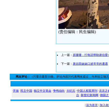
(责任编辑：民生编辑)
上一篇：
原珊珊：打电话帮助谢信爱
下一篇：
唐吉田妹妹口述哥哥的遭遇
网友评论：
（只显示最新10条。评论内容只代表网友观点，与本站立场
·
开放
·
民主中国
·
独立中文笔会
·
争鸣动向
·
大纪元
·
中国人权双周刊
·
北京之
台
·
新世纪新闻网
·
德国之
|
设为首页
|
加入收