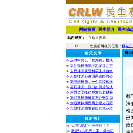
网站首页
民生简介
民生动
站内搜索：
您当前所在的位置：
网站主
唐吉
相 关 文 章
反对中共以「案外案」模式
周世锋律师就于凯案致北京
人权律师就强制学生抽血申
人权律师起诉国家铁路总公
刘书庆律师：一个高校这样
吴莉律师：我们如何才能找
卢思位委托律师发给老挝驻
截
刘迎新律师被黄石公安副局
刘迎新律师因网上曝光石野
法
志愿律师团发布妇女就业歧
检
已
最 新 热 门
政
我的“囚徒”生涯何时了？
彻查张六毛死亡案、异地司
吉