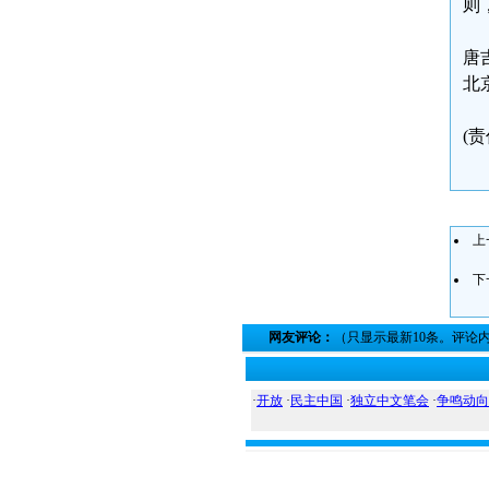
则
唐
北
(
上
下
网友评论：
（只显示最新10条。评论
·
开放
·
民主中国
·
独立中文笔会
·
争鸣动向