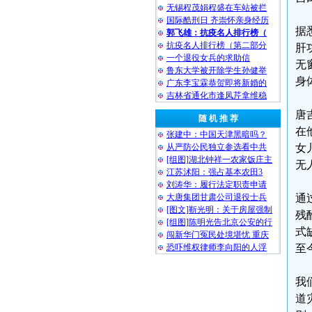
无锡程茂娟程盛在车站被拦
国际酷刑日 齐崇怀亲身经历
据
郭飞雄：抗疫名人排行榜（
抗疫名人排行榜（第二部分
肝
一个退役女兵的求助信
无
鲁东大学被开除学生孙健举
身
广东李宝霖恭贺即将新婚的
吉林省通化市逢凤芹拿维稳
唐
随 机 推 荐
在
张建中：中国天津黑暗吗？
从严防公民独立参选看中共
女
[组图]湖北钟祥一农家饭庄主
无
江苏沭阳：强占基本农田3
刘涛华：履行法定职责申请
大唐集团甘肃公司退役士兵
通
[图文]靳光明：关于房屋强制
残
[组图]陈明光告北京公安的行
式
闯新华门冤民处境堪忧 重庆
恐吓维权律师李向阳的人浮
至
我
道