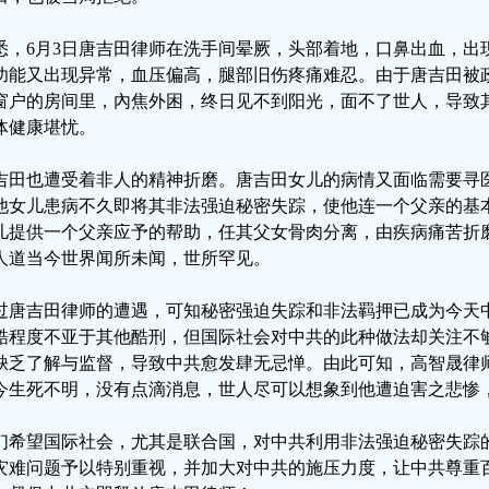
悉，6月3日唐吉田律师在洗手间晕厥，头部着地，口鼻出血，出
功能又出现异常，血压偏高，腿部旧伤疼痛难忍。由于唐吉田被
窗户的房间里，內焦外困，终日见不到阳光，面不了世人，导致
体健康堪忧。
吉田也遭受着非人的精神折磨。唐吉田女儿的病情又面临需要寻
他女儿患病不久即将其非法强迫秘密失踪，使他连一个父亲的基
儿提供一个父亲应予的帮助，任其父女骨肉分离，由疾病痛苦折
人道当今世界闻所未闻，世所罕见。
过唐吉田律师的遭遇，可知秘密强迫失踪和非法羁押已成为今天
酷程度不亚于其他酷刑，但国际社会对中共的此种做法却关注不
缺乏了解与监督，导致中共愈发肆无忌惮。由此可知，高智晟律
今生死不明，没有点滴消息，世人尽可以想象到他遭迫害之悲惨
们希望国际社会，尤其是联合国，对中共利用非法强迫秘密失踪
灾难问题予以特别重视，并加大对中共的施压力度，让中共尊重