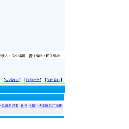
章录入：民生编辑 责任编辑：民生编辑
】【
告诉好友
】【
打印此文
】【
关闭窗口
】
·
无国界记者
·
参与
·
BBC
·
法国国际广播电