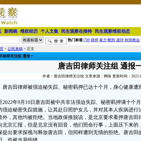
态
新闻稿
维权经历
个人文集
民生观察在推特
民生观察维权动态
热门标签:
709
律师
暴力
酷刑
虐待
秋雨教会
页
>
公民来稿
> 正文
田律师关注组 通报一
唐吉田律师关注组 通报
作者：唐吉田律师关注组 文章来源：网络 更新时间：2022-09-0
唐吉田律师被强迫秘失踪、秘密羁押已达十个月，身心健康遭
至2022年9月10日唐吉田被中共非法强迫失踪、秘密羁押满十
的强迫秘密失踪措施，让其赴日照护女儿，并对其本人疾病进行
查外，其他均被拒绝。当地政保推脱说，是北京要求看押唐吉田
向北京汇报，但是北京没有回音，他们照命行事，上面压下来的
保提出要求探视与释放唐吉田，但同样遭到无情的拒绝。唐吉田
田，也被当局拒绝。