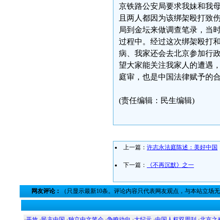
京铁路公安局要求我妹和我
且两人都因为该绑架殴打致
局到金坛来做调查笔录，当
过程中。经过这次绑架殴打
病、我家还会去北京参加行
望大家能关注我家人的遭遇
庭审，也是中国法律赋予的
(责任编辑：民生编辑)
上一篇：
许志永法庭陈述：美好中国
下一篇：
《不再沉默》之一
网友评论：
（只显示最新10条。评论内容只代表网友观点，与本站立场
·
开放
·
民主中国
·
独立中文笔会
·
争鸣动向
·
大纪元
·
中国人权双周刊
·
北京之