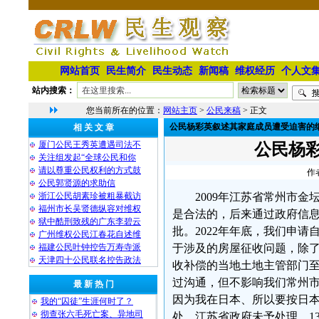
网站首页
民生简介
民生动态
新闻稿
维权经历
个人文
站内搜索：
您当前所在的位置：
网站主页
>
公民来稿
> 正文
公民杨彩英叙述其家庭成员遭受迫害的
相 关 文 章
厦门公民王秀英遭遇司法不
公民杨
关注组发起“全球公民和你
请以尊重公民权利的方式鼓
作
公民郭贤源的求助信
浙江公民胡素珍被粗暴截访
2009年江苏省常州市
福州市长吴贤德纵容对维权
是合法的，后来通过政府信
狱中酷刑致残的广东李碧云
批。2022年年底，我们申
广州维权公民江春花自述维
福建公民叶钟控告万寿寺派
于涉及的房屋征收问题，除了
天津四十公民联名控告政法
收补偿的当地土地主管部门
过沟通，但不影响我们常州市
最 新 热 门
因为我在日本、所以要按日
我的“囚徒”生涯何时了？
彻查张六毛死亡案、异地司
处，江苏省政府未予处理。1