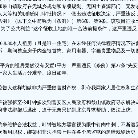
和鼓山镇政府在无城乡规划和专项规划、无国土资源部门、无发
人大等相关职能部门审批情况下，做出违法征收决定，严重违反
条例》（以下文中简称为《条例》）第6条、第9条。该项目征收
‘‘为了公共利益’’这个征收土地的唯一合法前提条件，这严重违反
016.8.30本人祖房（且是唯一住宅）在未经任何法律程序情况下
拆，期间整座房子内金银首饰、家用电器、字画贵重物品及一切
50平方的祖房竟然没有安置1平方，严重违反《条例》第27条“先
一家人生活万分艰辛、度日如年。
控告人这样胡做非为严重侵害财产权，剥夺我两家人居住权和生
子被强拆至今叶钟多次到晋安区人民政府和鼓山镇政府寻求解决
府非法绑架后逃出，迫于无奈只好到北京寻求帮助，依法上访。
抗争维护合法权益，叶钟被地方黑官视为眼中钉肉中刺，不断遭
次滥用职权，绑架和非法拘禁叶钟在各个黑监狱的黑暗残酷历史