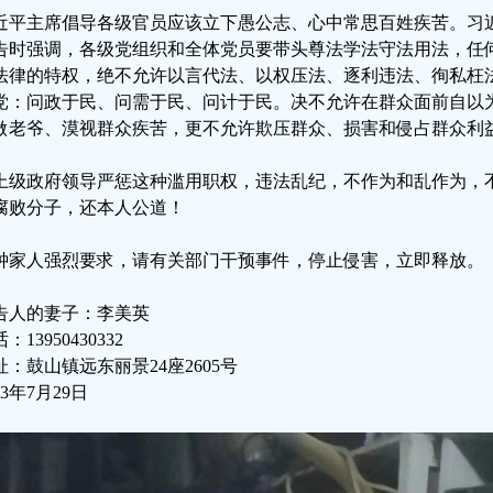
近平主席倡导各级官员应该立下愚公志、心中常思百姓疾苦。习
告时强调，各级党组织和全体党员要带头尊法学法守法用法，任
法律的特权，绝不允许以言代法、以权压法、逐利违法、徇私枉
党：问政于民、问需于民、问计于民。决不允许在群众面前自以
做老爷、漠视群众疾苦，更不允许欺压群众、损害和侵占群众利
上级政府领导严惩这种滥用职权，违法乱纪，不作为和乱作为，
腐败分子，还本人公道！
钟家人强烈要求，请有关部门干预事件，停止侵害，立即释放。
告人的妻子：李美英
：13950430332
址：鼓山镇远东丽景24座2605号
23年7月29日