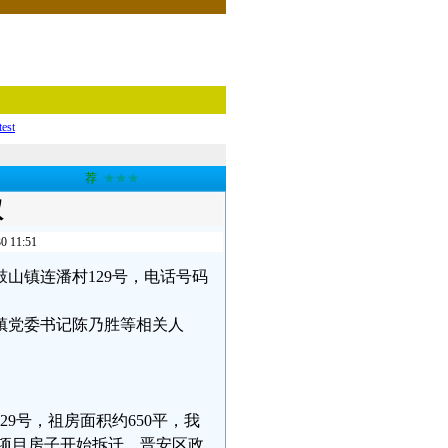
test
荐
★★★
权
11:51
山镇连潘村129号，电话号码
镇党委书记陈乃胜等相关人
9号，祖房面积约650平，我
区项目房子开始拆迁，晋安区政