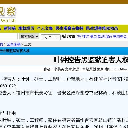
态
新闻稿
维权经历
个人文集
民生观察在推特
民生观察维权动态
热门标签:
709
律师
暴力
酷刑
虐待
秋雨教会
页
>
公民来稿
> 正文
控告黑监狱迫害人权
叶钟控告黑监狱迫害人
作者：李美英 文章来源：本站原创 更新时间：2023-07-30 
控告人：叶钟，硕士，工程师，户籍地址：福建省福州晋安区鼓
06910221
控告人：福州市市长吴贤德，晋安区政府党委书记林涛，和鼓山
。
实与理由
人叶钟，硕士，工程师，家住在福建省福州晋安区鼓山镇连潘村12
妻子李美英以及我哥叶锋两家人在此安居乐业。2014.11连潘片