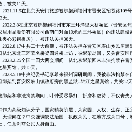
放，被关11天。
、2021.11.9在北京天安门旅游被绑架到福州市晋安区招贤路105号--
22天。
3、2022.2.8在北京被绑架到福州市东三环洋里大桥桥底（晋安区
家居用品股份有限公司西南门对面10米的三环桥底）的违法建设
沫夹心彩钢板房）。被违法关押38天。
4、2022.8.17中共二十大前期，被违法关押在晋安区寿山乡民房黑
8日从北京北三环著名桥梁四通桥上访，被绑架劫回，又关晋安区宦
5、2023.2.25全国十四大两会期间，从北京绑架回来非法拘禁在
之星宾馆，共15天。
6、2023.5.18中央纪委书记李希来福州调研期间，我被非法拘
府绑架到晋安区鼓山镇政府旁的黑监狱--锦江之星宾馆，共关52
被绑架和非法拘禁期间，叶钟受尽暴打、折磨和虐待，不仅丧失
钟作为高级知识分子，国家精英阶层，为家园、人权、生存、正
，天理何在？中央强调依法治国，执政为民，在地方成为口号，
上，任意剥夺公民人身自由。