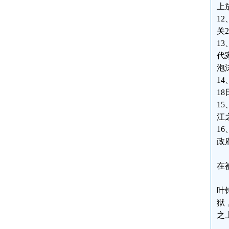
上
12
关
1
代
泡
1
1
1
江
1
政
在
叶
狱
之