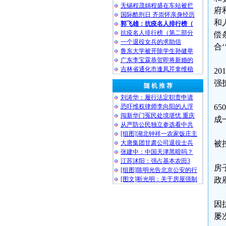
无锡程茂娟程盛在车站被拦
府
国际酷刑日 齐崇怀亲身经历
和
郭飞雄：抗疫名人排行榜（
抗疫名人排行榜（第二部分
偿
一个退役女兵的求助信
合
鲁东大学被开除学生孙健举
广东李宝霖恭贺即将新婚的
吉林省通化市逢凤芹拿维稳
2
强
随 机 推 荐
刘涛华：履行法定职责申请
恐吓维权律师李向阳的人浮
6
闯新华门冤民处境堪忧 重庆
成
从严防公民独立参选看中共
[组图]湖北钟祥一农家饭庄主
大唐集团甘肃公司退役士兵
被
张建中：中国天津黑暗吗？
江苏沭阳：强占基本农田3
房
[组图]陈明光告北京公安的行
[图文]靳光明：关于房屋强制
政
因
屡