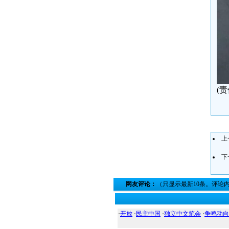
(
上
下
网友评论：
（只显示最新10条。评论
·
开放
·
民主中国
·
独立中文笔会
·
争鸣动向