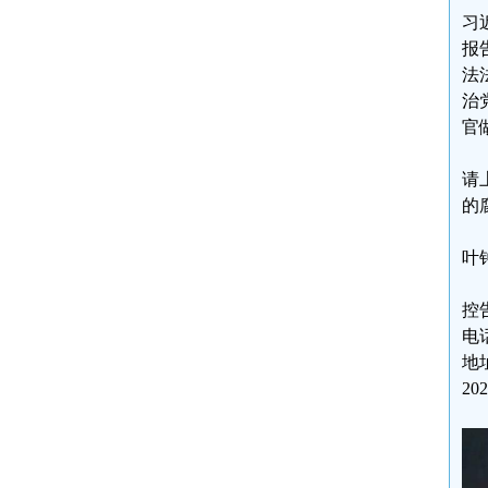
习
报
法
治
官
请
的
叶
控
电话
地
20