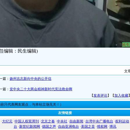
责任编辑：民生编辑)
文
一篇：
扬州吉志新向中央的公开信
一篇：
党中央二十大两会精神新时代宪法救命啊
【
发表评论
】【
加入收藏
内容只代表网友观点，与本站立场无关！）
友情链接
·
大纪元
·
中国人权双周刊
·
北京之春
·
中央社
·
自由新闻
·
台湾中央广播电台
·
权利运动
台
·
新世纪新闻网
·
德国之声
·
自由亚洲电台
·
美国之音
·
维权网
·
博讯