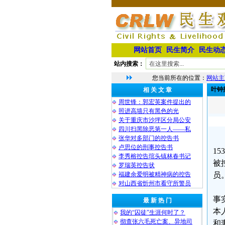
网站首页
民生简介
民生动
站内搜索：
您当前所在的位置：
网站主
叶钟
相 关 文 章
周世锋：郭宏英案件提出的
照进高墙只有黑色的光
关于重庆市沙坪区分局公安
四川扫黑除恶第一人——私
张华对多部门的控告书
卢思位的刑事控告书
153
李秀榕控告琯头镇林春书记
被
罗瑞英控告状
福建余爱明被精神病的控告
员
对山西省忻州市看守所警员
事
最 新 热 门
本
我的“囚徒”生涯何时了？
彻查张六毛死亡案、异地司
和