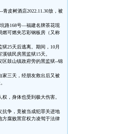
青皮树酒店2022.11.30放，被
焦坑路168号—福建名牌茶花现
易燃可燃夹芯彩钢板房（又称
监狱25天后逃离。期间，10月
溪镇民房黑监狱15天。
晋安区鼓山镇政府旁的黑监狱--锦
禁在自家三天，经朋友救出后又被
天。
人权，身体也受到极大伤害。
义抗争，竟被当成犯罪关进地
地方腐败黑官权力凌驾于法律