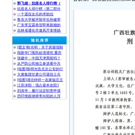
郭飞雄：抗疫名人排行榜（
抗疫名人排行榜（第二部分
一个退役女兵的求助信
鲁东大学被开除学生孙健举
广东李宝霖恭贺即将新婚的
吉林省通化市逢凤芹拿维稳
随 机 推 荐
[图文]靳光明：关于房屋强制
闯新华门冤民处境堪忧 重庆
张建中：中国天津黑暗吗？
从严防公民独立参选看中共
[组图]陈明光告北京公安的行
大唐集团甘肃公司退役士兵
[组图]湖北钟祥一农家饭庄主
江苏沭阳：强占基本农田3
刘涛华：履行法定职责申请
恐吓维权律师李向阳的人浮