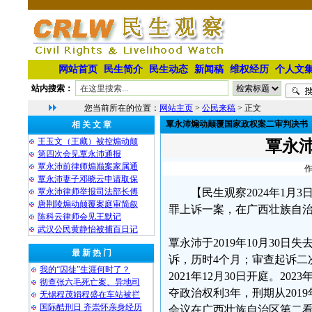
网站首页
民生简介
民生动态
新闻稿
维权经历
个人文
站内搜索：
您当前所在的位置：
网站主页
>
公民来稿
> 正文
覃永沛煽动颠覆国家政权案二审判决书
相 关 文 章
王玉文（王藏）被控煽动颠
覃永
第四次会见覃永沛通报
覃永沛前律师煽巅案家属通
作
覃永沛妻子邓晓云申请取保
覃永沛律师举报司法部长傅
【民生观察2024年1月
唐荆陵煽动颠覆案庭审简叙
罪上诉一案，在广西壮族自
陈科云律师会见王默记
武汉公民黄静怡被捕百日记
覃永沛于2019年10月30日失
最 新 热 门
诉，历时4个月；审查起诉二
我的“囚徒”生涯何时了？
2021年12月30日开庭。2
彻查张六毛死亡案、异地司
夺政治权利3年，刑期从2019年
无锡程茂娟程盛在车站被拦
国际酷刑日 齐崇怀亲身经历
会议在广西壮族自治区第二