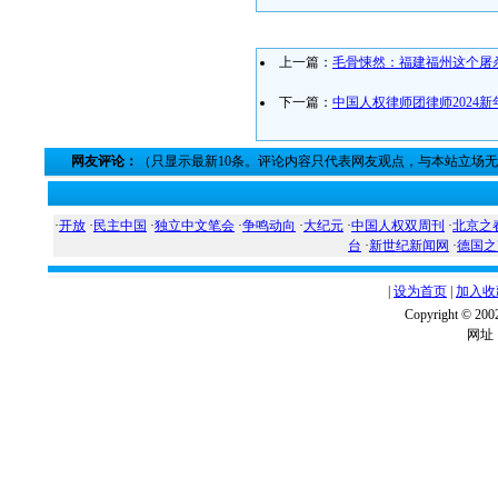
上一篇：
毛骨悚然：福建福州这个屠
下一篇：
中国人权律师团律师2024
网友评论：
（只显示最新10条。评论内容只代表网友观点，与本站立场
·
开放
·
民主中国
·
独立中文笔会
·
争鸣动向
·
大纪元
·
中国人权双周刊
·
北京之
台
·
新世纪新闻网
·
德国之
|
设为首页
|
加入收
Copyright ©
网址：w