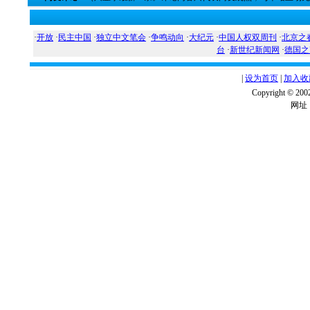
·
开放
·
民主中国
·
独立中文笔会
·
争鸣动向
·
大纪元
·
中国人权双周刊
·
北京之
台
·
新世纪新闻网
·
德国之
|
设为首页
|
加入收
Copyright ©
网址：w