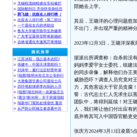
无锡程茂娟程盛在车站被拦
陪她去上学。
国际酷刑日 齐崇怀亲身经历
郭飞雄：抗疫名人排行榜（
抗疫名人排行榜（第二部分
其后，王璐洋的心理问题愈
一个退役女兵的求助信
不出门，并出现严重的精神
鲁东大学被开除学生孙健举
广东李宝霖恭贺即将新婚的
吉林省通化市逢凤芹拿维稳
2023年12月3日，王璐洋
随 机 推 荐
据派出所调查称：自杀前没
江苏沭阳：强占基本农田3
张建中：中国天津黑暗吗？
妈妈李爱宇女士委托，组建
刘涛华：履行法定职责申请
的同步录像，解释他们办王
[组图]陈明光告北京公安的行
威胁恐吓？调查人员究竟对
大唐集团甘肃公司退役士兵
恐吓维权律师李向阳的人浮
力，其危害远大于官员贪腐
[组图]湖北钟祥一农家饭庄主
誓：古代志士仁人无求生以
[图文]靳光明：关于房屋强制
团队中，将得到延续！对王
闯新华门冤民处境堪忧 重庆
从严防公民独立参选看中共
人，我们将让他们付出应有
底并将其写入中国昏官酷吏
张庆方2024年3月13日凌晨5