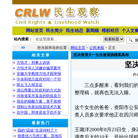
网站首页
民生简介
民生动态
新闻稿
维权经历
个人文
站内搜索：
您当前所在的位置：
网站主页
>
公民来稿
> 正文
坚决查清大一女生被逼跳楼案真相
相 关 文 章
方恒才：刑事上诉状
坚
方恒才等人涉嫌诈骗罪案件
安徽大学教授方恒才因举报
作
中央和地方政府对同一个司
陈云飞入狱见证
三点多醒来，看到我们
请以尊重公民权利的方式鼓
整理稿，就再也无法入睡。
河南省某市某县的防疫及方
现在的核酸方案，算不算精
强制公布新冠疫苗技术方案
这个女生的爸爸，资阳市公安
在中国，即使是名字也不安
查人员多次要求他正在四川
最 新 热 门
王璐洋2000年8月23日生
我的“囚徒”生涯何时了？
彻查张六毛死亡案、异地司
调查后大约10天，开始出现