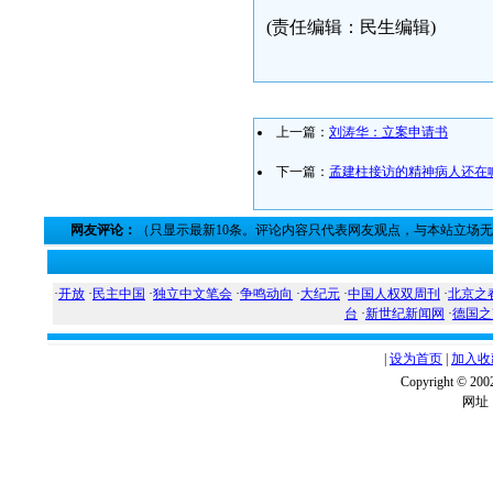
(责任编辑：民生编辑)
上一篇：
刘涛华：立案申请书
下一篇：
孟建柱接访的精神病人还在
网友评论：
（只显示最新10条。评论内容只代表网友观点，与本站立场
·
开放
·
民主中国
·
独立中文笔会
·
争鸣动向
·
大纪元
·
中国人权双周刊
·
北京之
台
·
新世纪新闻网
·
德国之
|
设为首页
|
加入收
Copyright ©
网址：w