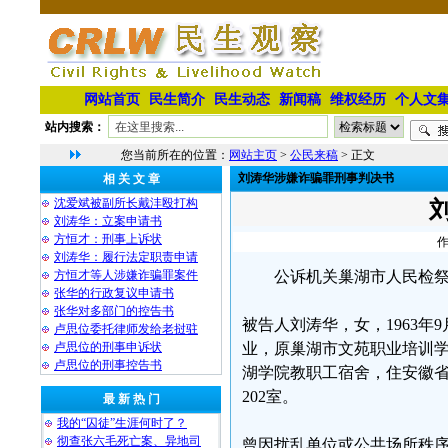
网站首页
民生简介
民生动态
新闻稿
维权经历
个人文
站内搜索：
您当前所在的位置：
网站主页
>
公民来稿
> 正文
刘涛华涉嫌诈骗罪刑事判决书
相 关 文 章
沈爱斌被副所长戴沣殴打构
刘涛华：立案申请书
方恒才：刑事上诉状
作
刘涛华：履行法定职责申请
方恒才等人涉嫌诈骗罪案件
公诉机关巢湖市人⺠检
张华的行政复议申请书
张华对多部门的控告书
被告人刘涛华，女，1963年9月
卢思位委托律师发给老挝驻
卢思位的刑事申诉状
业，原巢湖市文苑职业培训学
卢思位的刑事控告书
湖学院教职工宿舍，住安徽省
202室。
最 新 热 门
我的“囚徒”生涯何时了？
彻查张六毛死亡案、异地司
曾因扰乱单位或公共场所秩序