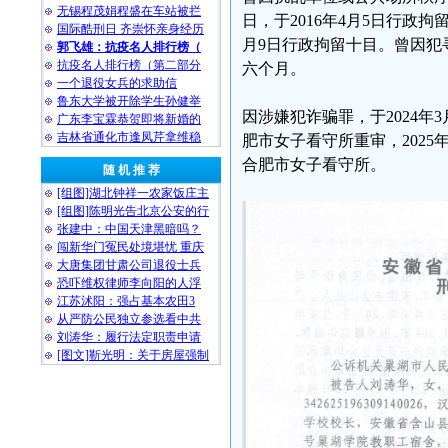
无锡程茂娟程盛在车站被拦
日，于2016年4月5日行政拘
国际酷刑日 齐崇怀亲身经历
月9日行政拘留十目。曾因犯寻
郭飞雄：抗疫名人排行榜（
抗疫名人排行榜（第二部分
六个月。
一个退役女兵的求助信
鲁东大学被开除学生孙健举
因涉嫌犯诈骗罪，于2024
广东李宝霖恭贺即将新婚的
吉林省通化市逢凤芹拿维稳
肥市女子看守所重审，202
合肥市女子看守所。
随 机 推 荐
[组图]湖北钟祥一农家饭庄主
[组图]陈明光告北京公安的行
张建中：中国天津黑暗吗？
闯新华门冤民处境堪忧 重庆
大唐集团甘肃公司退役士兵
恐吓维权律师李向阳的人浮
江苏沭阳：强占基本农田3
从严防公民独立参选看中共
刘涛华：履行法定职责申请
[图文]靳光明：关于房屋强制