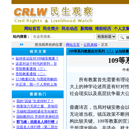
网站首页
民生简介
民生动态
新闻稿
维权经历
个人文
站内搜索：
您当前所在的位置：
网站主页
>
公民来稿
> 正文
109等系列教案应对系列（二）认知较量
相 关 文 章
如何依法应对109锡安教案？
109
这是对这个时代的审判：甘
贵阳教案通报（三）
作者
贵阳教案通报（二）
12.9教案纪实·与黑暗和解的
所有教案首先需要有理
许正清：我一个人旁听上海
大上的神学论述而是有针对
社会现实以及底层抗争最大
最 新 热 门
我的“囚徒”生涯何时了？
彻查张六毛死亡案、异地司
毋庸讳言，当局对锡安教会
无锡程茂娟程盛在车站被拦
无论谁当权。镇压政策不断
国际酷刑日 齐崇怀亲身经历
构比较关键。109等教案的
郭飞雄：抗疫名人排行榜（
抗疫名人排行榜（第二部分
于所谓光明会、共济会、犹