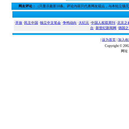
网友评论：
（只显示最新10条。评论内容只代表网友观点，与本站立场
·
开放
·
民主中国
·
独立中文笔会
·
争鸣动向
·
大纪元
·
中国人权双周刊
·
北京之
台
·
新世纪新闻网
·
德国之
|
设为首页
|
加入收
Copyright ©
网址：w