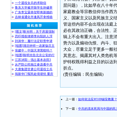
一个退役女兵的求助信
层问题），比如早在八十年
鲁东大学被开除学生孙健举
家庭教会等宗教信仰当作西
广东李宝霖恭贺即将新婚的
吉林省通化市逢凤芹拿维稳
义、国家主义以及民族主义
管这些内容不会出现在法庭
随 机 推 荐
必在其政治正确，合法性、
[图文]靳光明：关于房屋强制
恐吓维权律师李向阳的人浮
辑上不会有重大出入。注意
刘涛华：履行法定职责申请
势力以及煽动仇恨、内斗、
[组图]湖北钟祥一农家饭庄主
大众，尽量立足于更多一般
张建中：中国天津黑暗吗？
[组图]陈明光告北京公安的行
其意志。揭露其对人类危机
江苏沭阳：强占基本农田3
护特权既得利益之目的以达
从严防公民独立参选看中共
折点。
大唐集团甘肃公司退役士兵
闯新华门冤民处境堪忧 重庆
(责任编辑：民生编辑)
上一篇：
如何依法应对109锡安教案
下一篇：
中共的清末死局与中国的民主