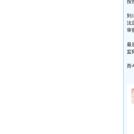
按
到
法
审
最
监
而