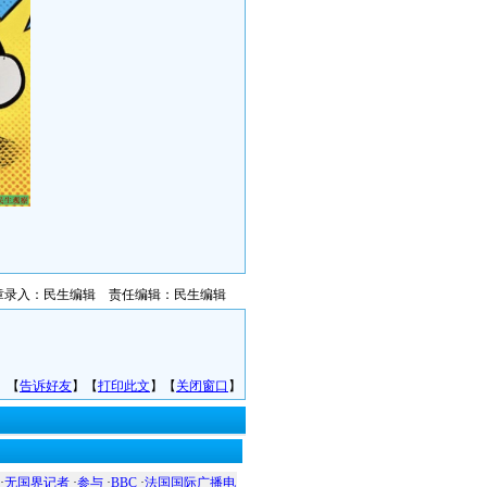
章录入：民生编辑 责任编辑：民生编辑
】【
告诉好友
】【
打印此文
】【
关闭窗口
】
·
无国界记者
·
参与
·
BBC
·
法国国际广播电