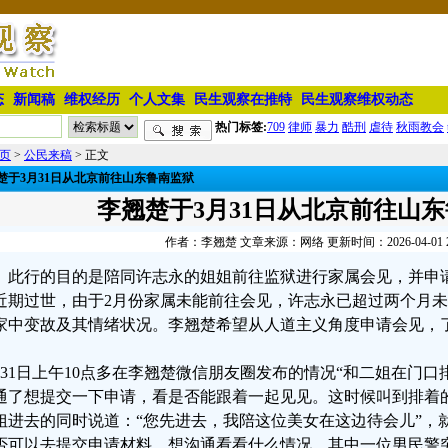
态
新闻稿
维权经历
个人文集
民生观察在推特
民生观察维权动态
热门标签:
709
律师
暴力
酷刑
虐待
秋雨教会
页
>
公民来稿
> 正文
楚于3月31日从北京前往山东鲁南监狱
李翘楚于3月31日从北京前往山
作者：李翘楚 文章来源：网络 更新时间：2026-04-01 20
此行的目的是陪同许志永的姐姐前往监狱进行家属会见，并申
近期过世，由于2月份家属未能前往会见，许志永已超过两个月
家中变故及其情绪状况。李翘楚希望从人道主义角度申请会见，
月31日上午10点多在李翘楚微信朋友圈发布的情况“和二姐在门
通了想提交一下申请，看是否能跟着一起见见。这时候叫到排着
姐进去的同时说道：“您先进去，我陪这位美女在这边待会儿”，
否可以去提交申请材料，想沟通看看什么情况。其中一位男民警