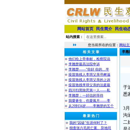
网站首页
民生简介
民生动
站内搜索：
您当前所在的位置：
网站主
李翘
相 关 文 章
他们给上帝奉献，检察院说
李翘楚最高法院申诉
李翘楚——“你好 你的…半
疫苗致残人李琪父亲寻衅滋
疫苗致残人李琪父亲的上诉
疫苗致残李琪父亲的法庭最
于
四川扫黑除恶第一人——私
悉
李翘楚：一封信的等待
我愛蒼生，也愛風月——李
从29到34岁——李翘楚的五个
3
沟
最 新 热 门
二
我的“囚徒”生涯何时了？
彻查张六毛死亡案、异地司
是