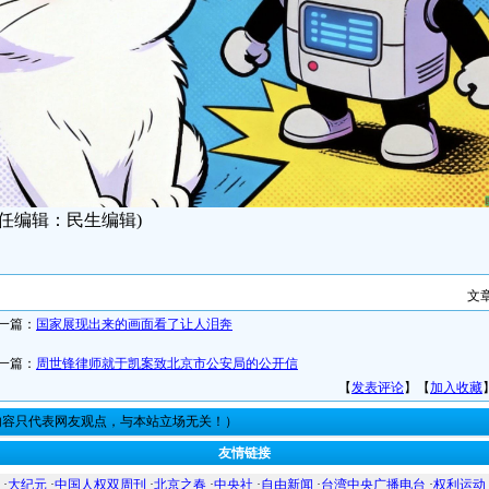
责任编辑：民生编辑)
文
一篇：
国家展现出来的画面看了让人泪奔
一篇：
周世锋律师就于凯案致北京市公安局的公开信
【
发表评论
】【
加入收藏
内容只代表网友观点，与本站立场无关！）
友情链接
·
大纪元
·
中国人权双周刊
·
北京之春
·
中央社
·
自由新闻
·
台湾中央广播电台
·
权利运动