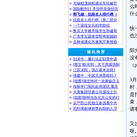
无锡程茂娟程盛在车站被拦
么
国际酷刑日 齐崇怀亲身经历
什
郭飞雄：抗疫名人排行榜（
抗疫名人排行榜（第二部分
一个退役女兵的求助信
快
鲁东大学被开除学生孙健举
也
广东李宝霖恭贺即将新婚的
吉林省通化市逢凤芹拿维稳
阳
随 机 推 荐
没
刘涛华：履行法定职责申请
[图文]靳光明：关于房屋强制
（
江苏沭阳：强占基本农田3
张建中：中国天津黑暗吗？
3
[组图]湖北钟祥一农家饭庄主
闯新华门冤民处境堪忧 重庆
时
大唐集团甘肃公司退役士兵
是
[组图]陈明光告北京公安的行
束
从严防公民独立参选看中共
恐吓维权律师李向阳的人浮
请
又
呀