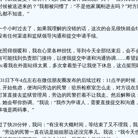
时候被送进来的？”我都被问懵了：“不是他家属刚进去吗？”对方
么都不知道。”
一个小时过去了，如果我理解的没错的话，这次的会见很快就会
没有任何渠道和监狱领导沟通和提交申请手续。
光照得很暖和，我在心里各种担忧，等到今天全部结束后，会不
有可能找到负责部门接待，以便我提交申请和沟通协调……希望
ps:看我在外面站得太累，多次拿着垫子让我坐下休息，这点挺照
月31日下午4点左右在微信朋友圈发布的后续过程：11点半的时
，开始焦虑，便询问旁边的民警：驻所检察室怎么走，对方说在
打算直接去监狱管理局，旁边的民警拦着不让我走。然后解释说
，她会帮你协调。”我说：“我作为申请人，需要直接提交和沟通
事项是两码事。”
过了快20分钟，我问：“有没有大概时间，等结束了又不理我，
。”旁边的民警一直在说是姐姐那边还没完事儿。我说：“我今天