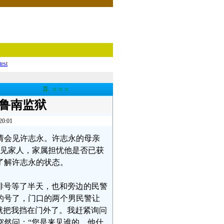
test
荐
★★★
东鲁南监狱
:01
请会见许志永。许志永的母亲
未见家人，家属担忧他是否已获
了解许志永的状态。
口排号等了半天，也和旁边的民警
的号了，门口的两个男民警让
就把我挡在门外了。我赶紧询问
突然问：“您是来见谁的，他什