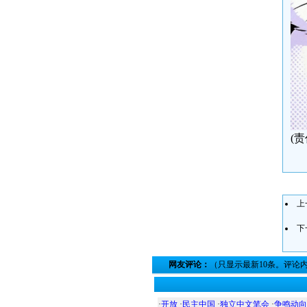
(
上
下
网友评论：
（只显示最新10条。评论
·
开放
·
民主中国
·
独立中文笔会
·
争鸣动向