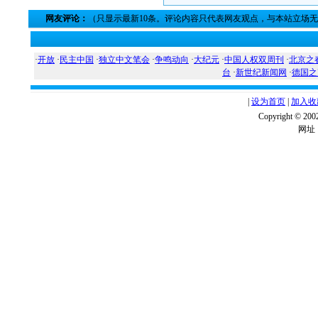
网友评论：
（只显示最新10条。评论内容只代表网友观点，与本站立场
·
开放
·
民主中国
·
独立中文笔会
·
争鸣动向
·
大纪元
·
中国人权双周刊
·
北京之
台
·
新世纪新闻网
·
德国之
|
设为首页
|
加入收
Copyright ©
网址：w