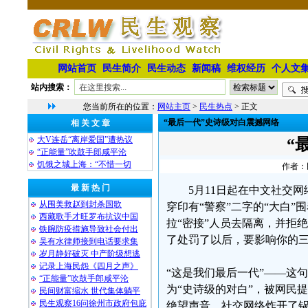
网站首页
民生简介
民生动态
新闻稿
维权经历
个人文
站内搜索：
您当前所在的位置：
网站主页
>
民生热点
> 正文
“最后一代”史诗级对白震撼网络
相 关 文 章
大V连岳“离岸爱国”遭热议
“
“正能量”吹鼓手郎咸平沦
饥饿之城上海：“不惜一切
作者：民
最 新 热 门
5月11日起在中文社交
从围美救赵到封杀国歌
穿印有“警察”二字的“大白
西藏歌手才旺罗布抗议中国
拉“密接”人员去隔离，并拒
铁腕防疫措施导致社会付出
了处罚了以后，要影响你的三
吴有水律师接到电话要求集
岁月静好破灭 中产阶级想逃
记录上海民怨《四月之声》
“这是我们最后一代”——这
“正能量”吹鼓手郎咸平沦
为“史诗级的对白”，被网民
民间财富缩水 世代集体躺平
民生观察16问徐州市政府包庇
绝望声音。社交网络炸开了锅