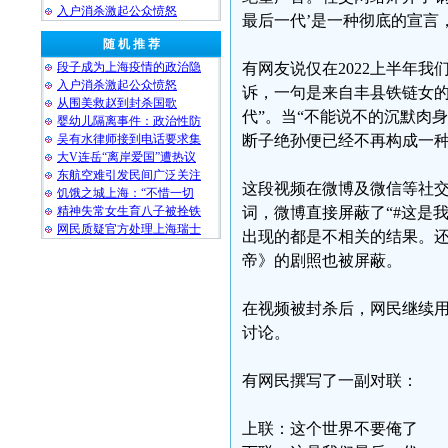
入户消杀激起公众愤怒
最后一代’是一种彻底的宣言
随 机 推 荐
段子成为上海疫情的政治隐
有网友说仅在2022上半年
入户消杀激起公众愤怒
诉，一句是来自丰县铁链女的
从围美救赵到封杀国歌
代”。当“不能说不的沉默肉
婴幼儿隔离事件：政治性防
吴有水律师接到电话要求集
断子绝孙便已经不再构成一种
大V连岳“离岸爱国”遭热议
东航空难引发民间广泛关注
这段视频在微博及微信等社交
饥饿之城上海：“不惜一切
精神失常女生育八子被拴铁
词，微博直接屏蔽了“#这是
网民质疑官方处理上海瑞士
出现的都是不相关的结果。还
帝》的剧照也被屏蔽。
在视频被封杀后，网民继续
讨论。
有网民撰写了一副对联：
上联：这个世界不要俺了