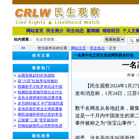
网站首页
民生简介
民生动态
新闻稿
维权经历
个人文
站内搜索：
您当前所在的位置：
网站主页
>
民生热点
> 正文
一名高中生之死引发的网民联合行动
相 关 文 章
一名
最 新 热 门
作者：民
从围美救赵到封杀国歌
踩“六四”红线李佳琦被封
【民生观察2024年1月27日
西藏歌手才旺罗布抗议中国
铁腕防疫措施导致社会付出
发布消息称，1月24日，江
吴有水律师接到电话要求集
岁月静好破灭 中产阶级想逃
数千名网友从各地赶来，聚
多地房屋烂尾业主维权遭暴
网民借缅怀猝然过世的李克
这是一个月内中国发生的第
正能量“二舅”受官媒加持
事件被称之为“张宝山事件”。
药物短缺致民众愤怒和焦虑
随 机 推 荐
据悉，这名高中生叫张新伟，