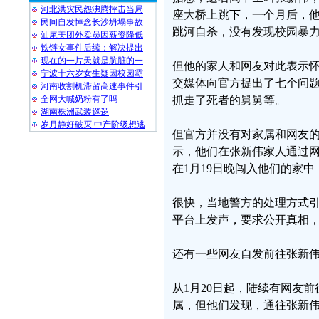
河北洪灾民怨沸腾抨击当局
座大桥上跳下，一个月后，
民间自发悼念长沙坍塌事故
跳河自杀，没有发现校园暴
汕尾美团外卖员因薪资降低
铁链女事件后续：解决提出
现在的一片天就是肮脏的一
但他的家人和网友对此表示
宁波十六岁女生疑因校园霸
交媒体向官方提出了七个问
河南收割机滞留高速事件引
全网大喊奶粉有了吗
抓走了死者的舅舅等。
湖南株洲武装巡逻
岁月静好破灭 中产阶级想逃
但官方并没有对家属和网友
示，他们在张新伟家人通过
在1月19日晚闯入他们的家
很快，当地警方的处理方式
平台上发声，要求公开真相
还有一些网友自发前往张新
从1月20日起，陆续有网友
属，但他们发现，通往张新