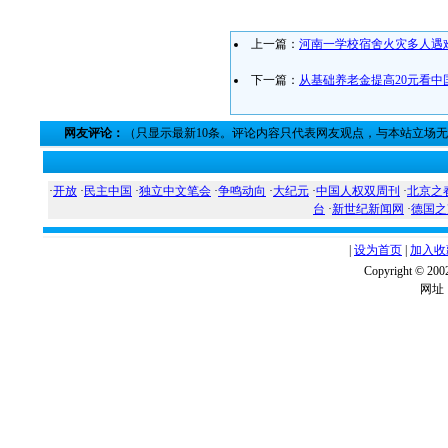
上一篇：
河南一学校宿舍火灾多人遇难
下一篇：
从基础养老金提高20元看中
网友评论：
（只显示最新10条。评论内容只代表网友观点，与本站立场
·
开放
·
民主中国
·
独立中文笔会
·
争鸣动向
·
大纪元
·
中国人权双周刊
·
北京之
台
·
新世纪新闻网
·
德国之
|
设为首页
|
加入收
Copyright ©
网址：w