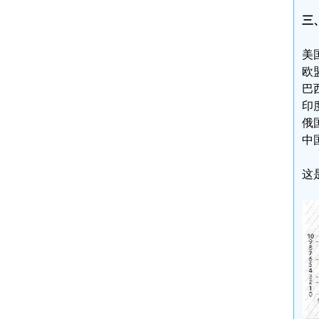
三
美国
欧盟
巴西
印度
俄国
中国
这