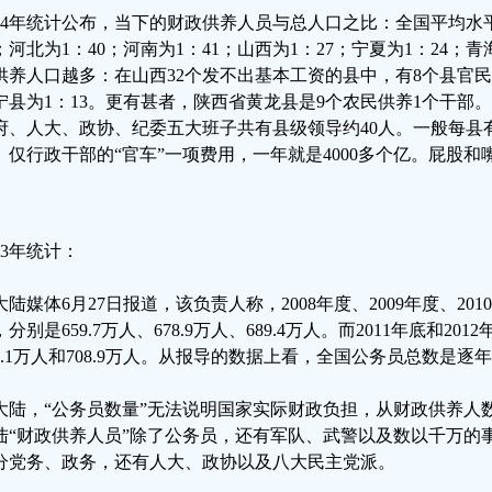
004年统计公布，当下的财政供养人员与总人口之比：全国平均水平
4；河北为1：40；河南为1：41；山西为1：27；宁夏为1：24；
供养人口越多：在山西32个发不出基本工资的县中，有8个县官民
宁县为1：13。更有甚者，陕西省黄龙县是9个农民供养1个干部
府、人大、政协、纪委五大班子共有县级领导约40人。一般每县有车
。仅行政干部的“官车”一项费用，一年就是4000多个亿。屁股和嘴
13年统计：
大陆媒体6月27日报道，该负责人称，2008年度、2009年度、2
，分别是659.7万人、678.9万人、689.4万人。而2011年底和2
02.1万人和708.9万人。从报导的数据上看，全国公务员总数是逐
大陆，“公务员数量”无法说明国家实际财政负担，从财政供养人
陆“财政供养人员”除了公务员，还有军队、武警以及数以千万的
分党务、政务，还有人大、政协以及八大民主党派。