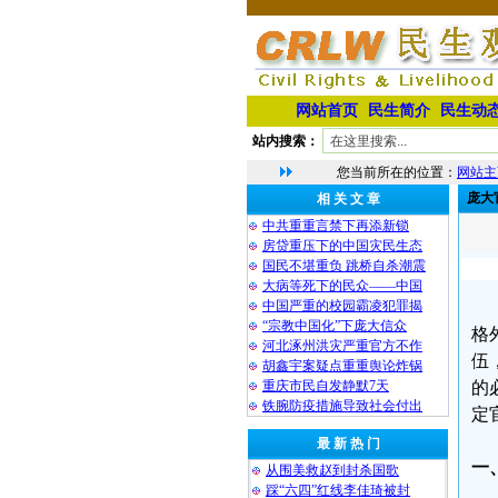
网站首页
民生简介
民生动
站内搜索：
您当前所在的位置：
网站主
庞大
相 关 文 章
中共重重言禁下再添新锁
房贷重压下的中国灾民生态
国民不堪重负 跳桥自杀潮震
大病等死下的民众——中国
中国严重的校园霸凌犯罪揭
“宗教中国化”下庞大信众
格
河北涿州洪灾严重官方不作
伍
胡鑫宇案疑点重重舆论炸锅
重庆市民自发静默7天
的
铁腕防疫措施导致社会付出
定
最 新 热 门
一
从围美救赵到封杀国歌
踩“六四”红线李佳琦被封