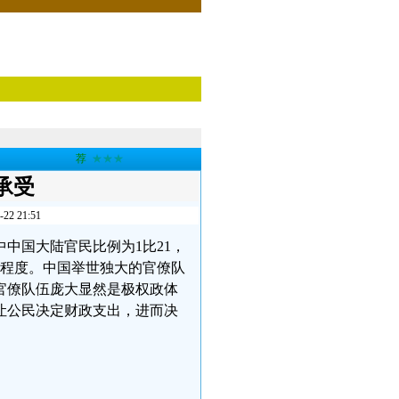
荐
★★★
承受
 21:51
中国大陆官民比例为1比21，
惊程度。中国举世独大的官僚队
官僚队伍庞大显然是极权政体
让公民决定财政支出，进而决