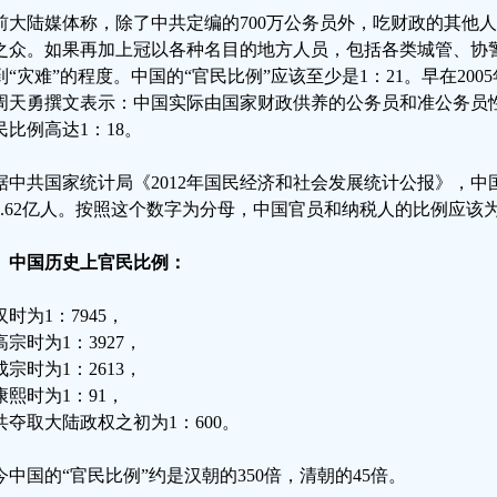
前大陆媒体称，除了中共定编的700万公务员外，吃财政的其他人
之众。如果再加上冠以各种名目的地方人员，包括各类城管、协
到“灾难”的程度。中国的“官民比例”应该至少是1：21。早在20
周天勇撰文表示：中国实际由国家财政供养的公务员和准公务员性
民比例高达1：18。
据中共国家统计局《2012年国民经济和社会发展统计公报》，中国
2.62亿人。按照这个数字为分母，中国官员和纳税人的比例应该为
、中国历史上官民比例：
汉时为1：7945，
高宗时为1：3927，
成宗时为1：2613，
康熙时为1：91，
共夺取大陆政权之初为1：600。
今中国的“官民比例”约是汉朝的350倍，清朝的45倍。