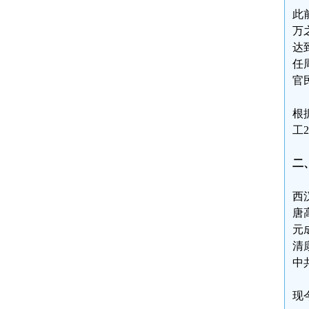
此
万
达
任
官
根
工
二
西
唐
元
清
中
现