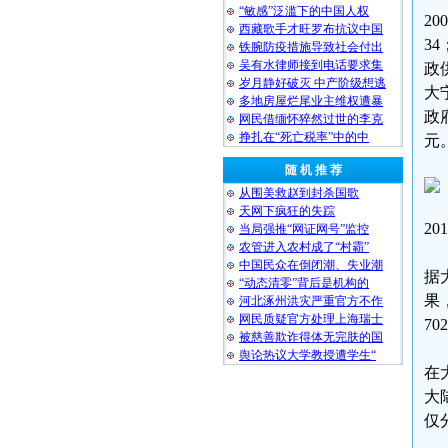
“敏感”泛滥下的中国人权
2
西藏歌手才旺罗布抗议中国
3
铁腕防疫措施导致社会付出
吴有水律师接到电话要求集
政
岁月静好破灭 中产阶级想逃
大
多地房屋烂尾业主维权遭暴
政
网民借缅怀猝然过世的李克
挣扎在“死亡税率”中的中
元
随 机 推 荐
从围美救赵到封杀国歌
天网下疯狂的失踪
20
当局强推“网证网号”监控
农管进入农村成了“村霸”
中国民众在倒闭潮、失业潮
据
“动态清零”背后是机构的
果
河北涿州洪灾严重官方不作
网民质疑官方处理上海瑞士
7
被慈善欺诈得体无完肤的国
舆论热议大学教授遭学生“
在
大
仅