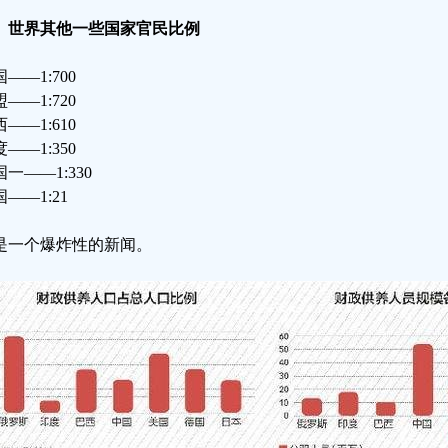
、世界其他一些国家官民比例
——1:700
——1:720
——1:610
——1:350
一——1:330
——1:21
是一个爆炸性的新闻。