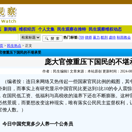
态
新闻稿
维权经历
个人文集
民生观察在推特
民生观察维权动态
热门标签:
709
律师
暴力
酷刑
虐待
秋雨教会
页
>
民生热点
> 正文
官僚重压下国民的不堪承受
庞大官僚重压下国民的不堪
作者：民生编辑1 文章来源：本站原创 更新时间：2024-08-22
（编者按：连日来网络又热传起一些国家官民比例的截图，其中
外刺目，而事实上有研究显示中国官民比更达到1比10的令人震
，在国民低工资、低福利与高税收的滋养下还在不断膨胀。这种
必然景观，而要想改变这种现实，唯有落实公民民主监督权利，
官僚人数。）
、今日中国究竟多少人养一个公务员