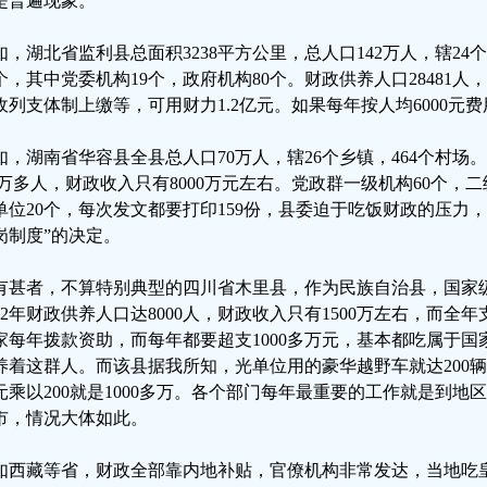
是普遍现象。
如，湖北省监利县总面积3238平方公里，总人口142万人，辖24个
9个，其中党委机构19个，政府机构80个。财政供养人口28481人
收列支体制上缴等，可用财力1.2亿元。如果每年按人均6000元费
如，湖南省华容县全县总人口70万人，辖26个乡镇，464个村场。
.5万多人，财政收入只有8000万元左右。党政群一级机构60个，
单位20个，每次发文都要打印159份，县委迫于吃饭财政的压力
岗制度”的决定。
有甚者，不算特别典型的四川省木里县，作为民族自治县，国家级
002年财政供养人口达8000人，财政收入只有1500万左右，而全年
家每年拨款资助，而每年都要超支1000多万元，基本都吃属于
养着这群人。而该县据我所知，光单位用的豪华越野车就达200
元乘以200就是1000多万。各个部门每年最重要的工作就是到地
市，情况大体如此。
如西藏等省，财政全部靠内地补贴，官僚机构非常发达，当地吃