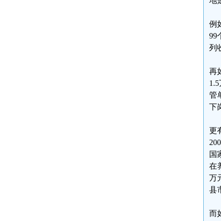
地
例
9
列
再
1
管
下
更
2
国
在
万
县
而