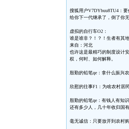
搜狐用户V7DYbuu8TU
给你下一代继承了，倒了你
虚拟的自行车O2：
谁是谁非？！？！生者有其
来自：河北
也许这是最精巧的制度设计
权，何时、如何解释。
殷勤的铅笔qe：拿什么振兴
欣慰的往事F1：为啥农村居
殷勤的铅笔qe：有钱人有知
还有多少人，几十年收归国
毫无诚信：只要放开到农村