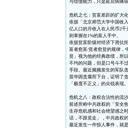
与偿债能力，只是延后病痛
危机之七：贫富差距的扩大
依据「北京师范大学中国收入分
亿人口的月收入在人民币2千
则掌握在1%的富人手中。
依据贫富阶级对经济下滑抗
富者愈富/贫者愈贫的规律，
贫」视为他的经典政绩，所
不均的问题，但是口号斗不
手段。最近频频发生的军队
苗华因贪腐而下台，证明了
「极度不正义」的尖锐表现
危机之八：政权合法性的流
前述所称中共政权的「安全
生存危机感和社会绝望感之
话，不跟党走」，中共政权
最近发生一件惊人事件，就