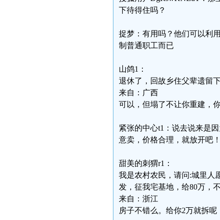
下待得住吗？
捉梦：有用吗？他们可以利
制普通职工而已
山鸽1：
退休了，回故乡住父辈遗留
来自：广西
可以，但塌了不让你重建，
紧张的中心t1：说去说来是
意卖，价格合理，就放开吧
甜美的刺猬r1：
我是农村农民，请问:城里人
发，征我宅基地，给80万，
来自：浙江
房子不错么。给你2万就拆呢