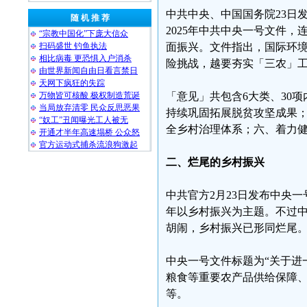
中共中央、中国国务院23日
随 机 推 荐
2025年中共中央一号文件
“宗教中国化”下庞大信众
扫码盛世 钓鱼执法
面振兴。文件指出，国际环
相比病毒 更恐惧入户消杀
险挑战，越要夯实「三农」
由世界新闻自由日看言禁日
天网下疯狂的失踪
万物皆可核酸 极权制造荒诞
「意见」共包含6大类、30
当局放弃清零 民众反思恶果
持续巩固拓展脱贫攻坚成果
“奴工”丑闻曝光工人被无
全乡村治理体系；六、着力
开通才半年高速塌桥 公众怒
官方运动式捕杀流浪狗激起
二、烂尾的乡村振兴
中共官方2月23日发布中央
年以乡村振兴为主题。不过中
胡闹，乡村振兴已形同烂尾
中央一号文件标题为“关于进
粮食等重要农产品供给保障、
等。