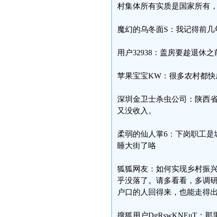
村集体所有实质是国家所有
魔幻的乌冬面S：我记得前几
用户32938：盖房要趁退休之
苹果宝宝KW：很多农村都快
深圳金卫士杀虫公司：陕西
又没收入。
柔弱的仙人掌6：下岗职工是
睡大街了咯
狐狐网友：如何实现乡村振
乎没落了。请多看看，多调
户口的人回得来，也能走得
搜狐用户DgRswKNEuT