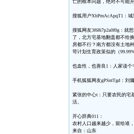
亡的根本问题，绝对不可能
搜狐用户XbPmAcApqT
搜狐网友3f68i7p2a0f
了，北方宅基地翻盖都不给
房都不行？南方都没有土地
苛计划生育政策似的（99.9
也血性，也善良1：人家读个
手机狐狐网友gPSntTgd：
紧张的中心t：只要农民的宅
活。
开心辞典011：
农村人口越来越少，留给谁
来自：山东