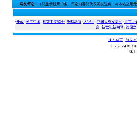
网友评论：
（只显示最新10条。评论内容只代表网友观点，与本站立场
·
开放
·
民主中国
·
独立中文笔会
·
争鸣动向
·
大纪元
·
中国人权双周刊
·
北京之
台
·
新世纪新闻网
·
德国之
|
设为首页
|
加入收
Copyright ©
网址：w