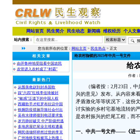
网站首页
民生简介
民生动态
新闻稿
维权经历
个人文
站内搜索：
您当前所在的位置：
网站主页
>
民生热点
> 正文
给农村枷锁的2025年中共一号文件
相 关 文 章
由开鲁种地受阻看中国农民
给农
农管进入农村成了“村霸”
作者：民
最 新 热 门
（编者按：2月23日，
从围美救赵到封杀国歌
踩“六四”红线李佳琦被封
兴的意见》发布。从内容来
“敏感”泛滥下的中国人权
矛盾激化等等状况下，这份
西藏歌手才旺罗布抗议中国
讨实验的乡村宅基地流转的
铁腕防疫措施导致社会付出
吴有水律师接到电话要求集
是农村振兴的烂尾工程，而
岁月静好破灭 中产阶级想逃
多地房屋烂尾业主维权遭暴
一、中共一号文件——《进
网民借缅怀猝然过世的李克
广州地铁安检被骂上热搜！