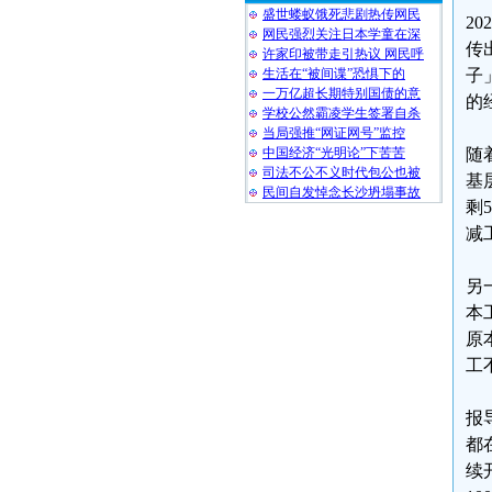
盛世蝼蚁饿死悲剧热传网民
2
网民强烈关注日本学童在深
传
许家印被带走引热议 网民呼
生活在“被间谍”恐惧下的
子
一万亿超长期特别国债的意
的
学校公然霸凌学生签署自杀
当局强推“网证网号”监控
中国经济“光明论”下苦苦
随
司法不公不义时代包公也被
基
民间自发悼念长沙坍塌事故
剩
减
另
本
原
工
报
都
续