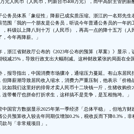
00万元人民币（人民币，约新台币408万元），而中高阶主管的
于公务员体系「象征性」降薪已成实质压缩。浙江的一名郑先生
薪范围「我的一个朋友是公务员，听说今年普通公务员的一年的
），科级以上降八到十万（人民币），再高一点的降十五万（人
了，今年再降薪。」
年，浙江省财政厅公布的《2023年公布的预算（草案）》显示
期锐减25%，导致行政支出大幅削减。这种财政紧张的局面在全
外，报导指出，中国消费市场骤冷，通缩压力蔓延。有山东居民
，但降薪潮导致居民收入缩水，消费力严重压制，他表示「价格
，比如我们这里好的排骨才卖人民币十二块钱一斤，生猪收购价
，连带餐厅也拼命打折求生，这样搞不是竞争，是互相拖垮。」
管中国官方数据显示2025年第一季经济「总体平稳」，但地方
省公共预算收入较去年同期仅增加0.2%，税收反而下降0.3%，非
罚款与「非常规项目」。