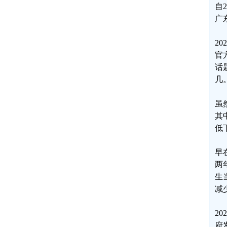
自
广
2
官
话
几
虽
其
低
早
两
生
减
2
府