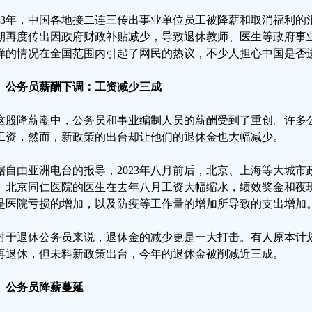
023年，中国各地接二连三传出事业单位员工被降薪和取消福利
期再度传出因政府财政补贴减少，导致退休教师、医生等政府事
样的情况在全国范围内引起了网民的热议，不少人担心中国是否
、公务员薪酬下调：工资减少三成
这股降薪潮中，公务员和事业编制人员的薪酬受到了重创。许多
工资，然而，新政策的出台却让他们的退休金也大幅减少。
据自由亚洲电台的报导，2023年八月前后，北京、上海等大城
。北京同仁医院的医生在去年八月工资大幅缩水，绩效奖金和夜班
是医院亏损的增加，以及防疫等工作量的增加所导致的支出增加
对于退休公务员来说，退休金的减少更是一大打击。有人原本计
再退休，但未料新政策出台，今年的退休金被削减近三成。
、公务员降薪蔓延