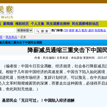
态
新闻稿
维权经历
个人文集
民生观察在推特
民生观察维权动态
热门标签:
709
律师
暴力
酷刑
虐待
秋雨教会
页
>
民生热点
> 正文
减员通缩三重夹击下中国民生艰困
降薪减员通缩三重夹击下中国
作者：民生编辑1 文章来源：本站原创 更新时间：2025-07-02
（编者按：中国今日百业凋敝、经济崩溃，社会各行降薪减员
现。相较于几年前中国经济的高速发展，中国当下陷入如此困境
国进民退，拒绝市场经济，复辟计划经济。可以预见，在中共如
坠入文革时期艰难困苦的深渊，而要走出这种困境，必须得开启
路，舍此则别无他途。）
、基层民众「无日可过」！中国陷入经济崩解