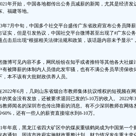
2021年开始，中国各地都传出公务员减薪的新闻，尤其是经济
东、福建等地。
023年7月中旬，中国多个社交平台盛传广东省政府宣布公务员降薪
方证实，但是引发热议，中国社交平台微博甚至出现了#广东公务
题点击后出现“根据相关法律法规和政策，该话题内容未予显示”
。
然微博可见内容不多，网民纷纷在知乎或者推特等其他各大社媒
中有被降薪的体制内人员借此发牢骚，也有不满公务员旱涝保收
下，本不该有大批财政供养人员。
在2022年6月，几则山东省烟台市教师集体抗议维权的短视频在
年的奖金没有发放，还被要求退回已发的5-10万的收入。 2022
当教师闻名的深圳市也传出降薪的消息。有不少深圳教师在网络
少60%，还有一些人的薪资直接缩水到8-10万。
021年年底，黑龙江省四大矿区中的煤炭重镇鹤岗成为中国第一
发布通知，因该市政府实施财政重整计划，财力情况发生重大变