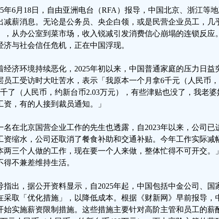
025年6月18日，自由亚洲电台（RFA）报导，中国北京、浙江
出减薪消息。无论是公务员、央企白领，或是民营企业员工，几
」，从办公室到菜市场，收入锐减引发消费信心崩塌的连锁反应
经济与社会信任危机，正在中国浮现。
着经济环境持续恶化，2025年初以来，中国普通家庭的压力日
层员工受访时大吐苦水，表示「我原本一个月拿6千元（人民币，约
5千了（人民币，约新台币2.03万元），有些津贴也没了，我老
工资，有的人接到裁员通知。」
一名在北京国营企业工作的先生也透露，自2023年以来，公司
工资缩水，公司还取消了餐食补助和交通补贴。今年工作实际减幅
本两三个人做的工作，现在要一个人来做，整体忙得不可开交。
不得不兼差维持生活。
导指出，据公开资料显示，自2025年起，中国包括中金公司、
在采取「优化措施」，以降低成本。根据《财新网》早前报导，中
开始实施薪资限制措施。这些措施主要针对高阶主管和员工的薪