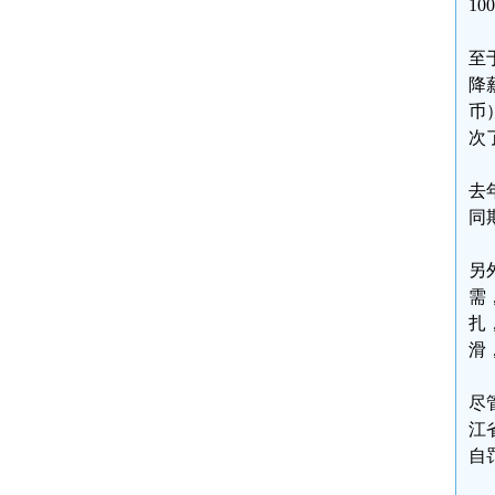
1
至
降
币
次
去
同
另
需
扎
滑
尽
江
自