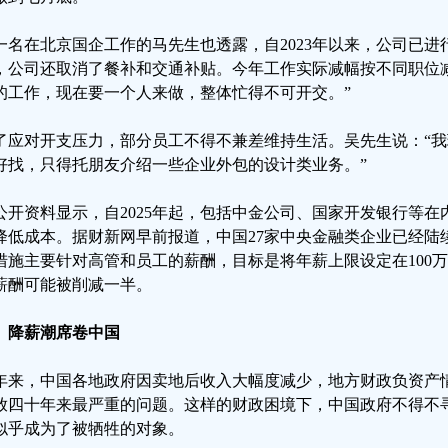
一名在北京国企工作的马先生也透露，自2023年以来，公司已进
，公司还取消了餐补和交通补贴。今年工作实际减幅按不同职位减
的工作，现在要一个人来做，整体忙得不可开交。”
了应对开支压力，部分员工不得不兼差维持生活。吴先生说：“
好找，只得托朋友介绍一些企业外包的设计类业务。”
公开资料显示，自2025年起，包括中金公司、国家开发银行等在
降低成本。据财新网早前报道，中国27家中央金融类企业已经陆
措施主要针对高管和员工的薪酬，目标是将年薪上限设定在100
薪酬可能被削减一半。
、降薪潮席卷中国
年来，中国各地政府因卖地后收入大幅度减少，地方财政负资产
放四十年来最严重的问题。这样的财政困境下，中国政府不得不
似乎成为了被牺牲的对象。