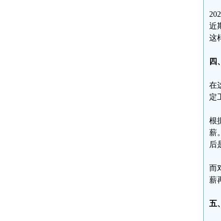
2
近
这
四
在
定
根
薪
后
而
薪
五