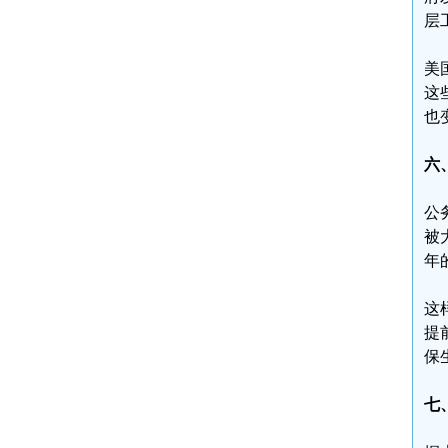
层
美
这
也
六
公
被
年
这
提
保
七