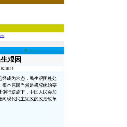
test
荐
★★★
民生艰困
 18:44
已经成为常态，民生艰困处处
，根本原因当然是极权统治要
此倒行逆施下，中国人民会加
走向现代民主宪政的政治改革