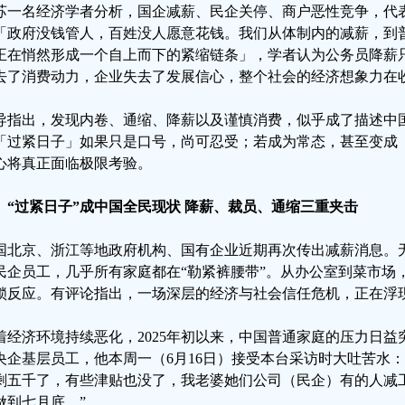
苏一名经济学者分析，国企减薪、民企关停、商户恶性竞争，代
「政府没钱管人，百姓没人愿意花钱。我们从体制内的减薪，到
正在悄然形成一个自上而下的紧缩链条」，学者认为公务员降薪
去了消费动力，企业失去了发展信心，整个社会的经济想象力在
导指出，发现内卷、通缩、降薪以及谨慎消费，似乎成了描述中
「过紧日子」如果只是口号，尚可忍受；若成为常态，甚至变成
心将真正面临极限考验。
、“过紧日子”成中国全民现状 降薪、裁员、通缩三重夹击
国北京、浙江等地政府机构、国有企业近期再次传出减薪消息。
民企员工，几乎所有家庭都在“勒紧裤腰带”。从办公室到菜市场
锁反应。有评论指出，一场深层的经济与社会信任危机，正在浮
着经济环境持续恶化，2025年初以来，中国普通家庭的压力日
央企基层员工，他本周一（6月16日）接受本台采访时大吐苦水
剩五千了，有些津贴也没了，我老婆她们公司（民企）有的人减
做到七月底。”