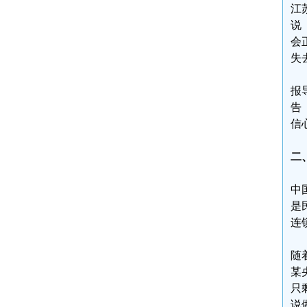
江
说
会
失
报
告
信
二
中
是
连
随
某
只
说