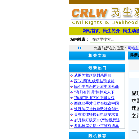
网站首页
民生简介
民生动
站内搜索：
您当前所在的位置：
网站主
降薪
相 关 文 章
最 新 热 门
从围美救赵到封杀国歌
踩“六四”红线李佳琦被封
民企主自杀控诉着中国营商
“海归有间谍”惊掉众人下
显
“敏感”泛滥下的中国人权
求
西藏歌手才旺罗布抗议中国
速
铁腕防疫措施导致社会付出
吴有水律师接到电话要求集
之
岁月静好破灭 中产阶级想逃
多地房屋烂尾业主维权遭暴
一
随 机 推 荐