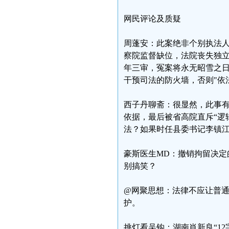
网民评论及质疑
周蓬安：此案绝非个别执法人
察院监督缺位，法院丧失独立
年三审，冤案将永无昭雪之
干预司法的防火墙，否则"依
西子丹聊斋：很显然，此事有
依据，最后被省高院直斥“逻
法？如果时任县委书记李镇
豪斯医生MD：撤销拘留决定
别搞笑？
@网聚思想：法律不应让普
护。
挑灯看吴钩：湖南肖新良“1