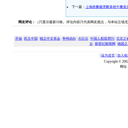
下一篇：
上海校餐被垄断多校午餐发
网友评论：
（只显示最新10条。评论内容只代表网友观点，与本站立场
·
开放
·
民主中国
·
独立中文笔会
·
争鸣动向
·
大纪元
·
中国人权双周刊
·
北京之
台
·
新世纪新闻网
·
德国之
|
设为首页
|
加入收
Copyright ©
网址：w