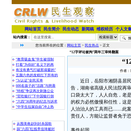
网站首页
民生简介
民生动态
新闻稿
维权经历
个人文
站内搜索：
您当前所在的位置：
网站主页
>
民生热点
> 正文
“12字评论被拘”两年三审终翻案
相 关 文 章
“教育吸血鬼”学生被强制
“
打着“为你好”名义下的再
有没有勇气打破那扇窗的“
作者：民
五颜六色的发糕扛下所有的
“3c认证”全民买单
近日，岳阳市湘阴县居民
600名孩子的“活路”与慈善
告，湖南省高级人民法院再
“特权”争议再次刺激公众
口袋太大了，人人自危，老是
“官吃银行”下中国银行倒
“六四”36周年的纪念与诉求
的权力必然傲慢和任性，这
“中学生拉屎自由”冲上热
人治治人的工具而已……此
责任人，方能让监督者免于
最 新 热 门
从围美救赵到封杀国歌
踩“六四”红线李佳琦被封
事件起因