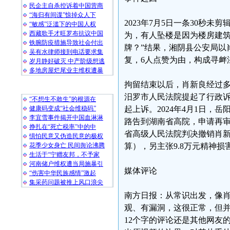
民企主自杀控诉着中国营商
“海归有间谍”惊掉众人下
2023年7月5日一条30秒
“敏感”泛滥下的中国人权
西藏歌手才旺罗布抗议中国
为，有人坠楼是因为楼房建筑
铁腕防疫措施导致社会付出
牌？”结果，湘阴县公安局以肖
吴有水律师接到电话要求集
复，6人点赞为由，构成寻衅
岁月静好破灭 中产阶级想逃
多地房屋烂尾业主维权遭暴
拘留结束以后，肖新良经过
随 机 推 荐
汨罗市人民法院提起了行政诉
“不想生不敢生”的根源在
健康码变成“社会维稳码”
起上诉。2024年4月1日，
李宜雪事件揭开中国血淋淋
路告到湖南省高院，申请再审改
挣扎在“死亡税率”中的中
省高级人民法院判决撤销肖新良
惧怕民意又伪造民意的极权
花季少女身亡 民间舆论沸腾
算），另主张9.8万元精神
生活于“宁赠友邦，不予家
河南储户维权遭当局施暴引
媒体评论
“伤害中华民族感情”激起
集采药问题被推上风口浪尖
南方日报：从常识出发，像
观、有漏洞，这很正常，但
12个字的评论还是其他网友