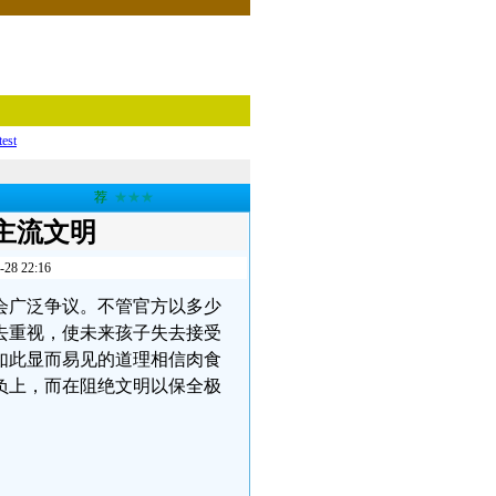
test
荐
★★★
主流文明
 22:16
会广泛争议。不管官方以多少
去重视，使未来孩子失去接受
如此显而易见的道理相信肉食
负上，而在阻绝文明以保全极