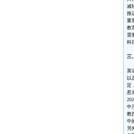
减
推
重
教
需
科
三
英
以
定
惹
2
中
教
中
另