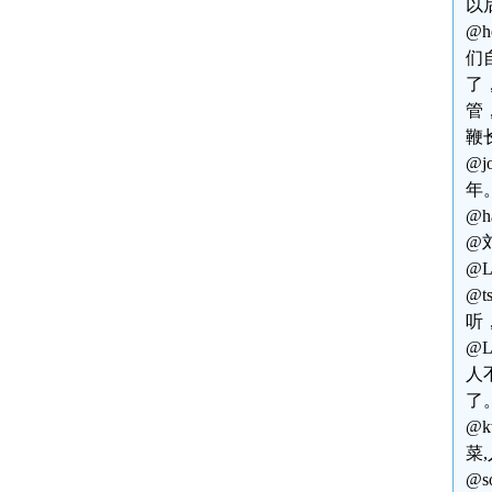
以
@
们
了
管
鞭
@
年
@
@
@
@
听
@
人
了
@
菜
@