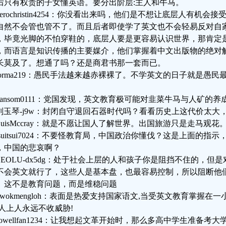
后只有权贵的子女懂英语。要分出阶层:主人和牛马。
herochristin4254：你没看出来吗，他们是不想让底层人有机
自然不会管也管不了。而且后者即使学了英文也不会轻易反对自
，毕竟光脚的不怕穿鞋的，底层人要是更容易认识世界，那肯定
，而语言是知识传播的主要媒介，他们掌握着中文出版物的绝对
长莫及了。想通了吗？还是商君书那一套而已。
jorma219：愚民手法越来越赤裸裸了。不学英文的日子就是愚民最多的
。
hansom0111：党国发现，英文教育极可能对韭菜牛马与人矿的
刘玉琴-j9w：封闭自守退回石器时代吗？看看历史上这代价太大
LuisMccray：就是不愿让国人了解世界。出国旅游只是走马观
tsuitsui7024：不要怪教育局，中国政治你懂伐？这是上面的
，中国的悲哀啊？
LEOLU-dx5dg：处于社会上层的人和孩子你是阻挡不住的，
不会英文就行了，这些人是基本盘，也最容易控制，所以阻断他
。这不是教育问题，而是维稳问题
kwokmengloh：表面是热爱支持国家语文,当受英文教育掌握在
,人上人永远不收威胁!
sowellfan1234：让我想起文革开始时，那么多高中学生准备