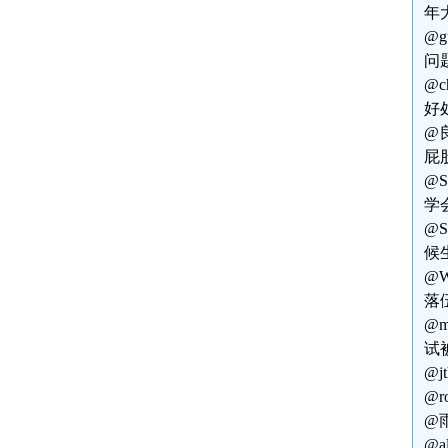
年
@
问
@
好
@
屁
@
学
@
候
@
落
@
试
@
@
@
@