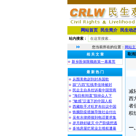
网站首页
民生简介
民生动
站内搜索：
您当前所在的位置：
网站主
取消
相 关 文 章
新乡医保限额政策一幕幕荒
最 新 热 门
从围美救赵到封杀国歌
踩“六四”红线李佳琦被封
民企主自杀控诉着中国营商
减
“海归有间谍”惊掉众人下
西
“敏感”泛滥下的中国人权
者
西藏歌手才旺罗布抗议中国
铁腕防疫措施导致社会付出
权
吴有水律师接到电话要求集
岁月静好破灭 中产阶级想逃
一
多地房屋烂尾业主维权遭暴