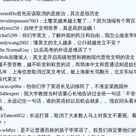
GerardDu首先应该取消的是政治，其次是假历史
hevalierpassant7063：土鳖党越来越土鳖了…？因为顶端有个
judyren258：自绝于文明世界，真是高胆远瞩！
gchai5299：你们学英文，了解外面的民注和自由，我怎么做皇帝
lundywang2002：懂英文的主人越多，公仆就越坐立不安？
he.NormalGuy：以后高考的外语是俄语了？
klfolk吉隆坡人：英文是开启高级智慧和拥抱现代普世文明的语
越不受管教，越不听党和权贵的话，而简体中文和普通话则是奴
几年，上海也曾取消过英文考试，被上海家长骂翻天，北京车站
取代英文？
Lucas-rp9bn：怕你们学了英语长见识移民了，不准韭菜跑国外
1040expert：我大学教授当时语重心长地告诉过全班一句话「
长，永远记住一句话，谁的英语好以后机会就多」。现在回头看
诲。
AhTaiteo6052：长远打算，取消了大多数人马上对英文不重视
？！
ss-wh8yz：是不让普通百姓的孩子学英语了。权贵们肯定要他