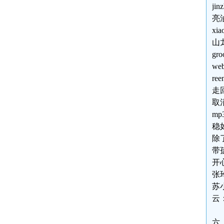
ji
亮
x
山
g
w
r
走
取
m
稳
除
带
开
张
苏
云
六