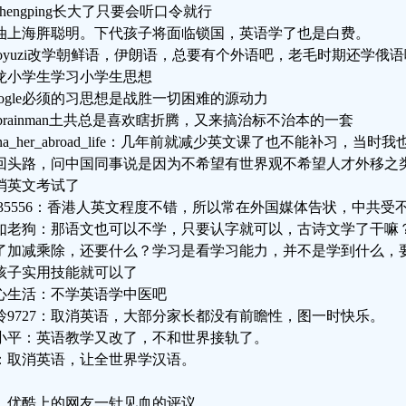
nzhengping长大了只要会听口令就行
油上海脌聪明。下代孩子将面临锁国，英语学了也是白费。
iaoyuzi改学朝鲜语，伊朗语，总要有个外语吧，老毛时期还学俄语
龙小学生学习小学生思想
roogle必须的习思想是战胜一切困难的源动力
ebrainman土共总是喜欢瞎折腾，又来搞治标不治本的一套
eena_her_abroad_life：几年前就减少英文课了也不能补习
回头路，问中国同事说是因为不希望有世界观不希望人才外移之
消英文考试了
p35556：香港人英文程度不错，所以常在外国媒体告状，中共受
如老狗：那语文也可以不学，只要认字就可以，古诗文学了干嘛
了加减乘除，还要什么？学习是看学习能力，并不是学到什么，
孩子实用技能就可以了
心生活：不学英语学中医吧
玲9727：取消英语，大部分家长都没有前瞻性，图一时快乐。
小平：英语教学又改了，不和世界接轨了。
：取消英语，让全世界学汉语。
、优酷上的网友一针见血的评议