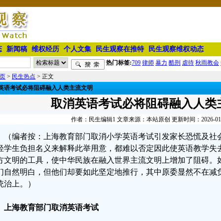
态
新闻稿
维权经历
个人文集
民生观察在推特
民生观察维权动态
热门标签:
709
律师
暴力
酷刑
虐待
秋雨教会
页
>
民生热点
> 正文
英语考试必将阻碍融入人类主流文明
取消英语考试必将阻碍融入人类
作者：民生编辑1 文章来源：本站原创 更新时间：2026-01-28
（编者按：上海教育部门取消小学英语考试引发家长恐慌及社
轻学生负担名义来解释此举用意，都难以否定因此使英语教学失
方文明的工具，使中华民族在融入世界主流文明上增加了阻碍。
们自然明白，但他们却要如此坚定地推行，其中原委显然不在减
统治上。）
、上海教育部门取消英语考试