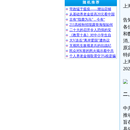
随 机 推 荐
上
苛政猛于瘟疫——潮汕店铺
从基础养老金提高20元看中国
古有“指鹿为马”，今有“
告
211高校秋招现露骨海报如何
各
二十大的召开令人恐惧的安
和
《教育十条》对中小学生自
大V连岳“离岸爱国”遭热议
消
无视民生敌视老兵的抗战纪
原
民众对K签的怒火揭示着中共
特
个人养老金领取需交3%税是骗
上
20
二
中
推
旨
具