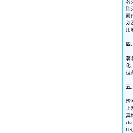
名
陆
而
划
用
四
著
化
但
五
湾
上
真
c
U