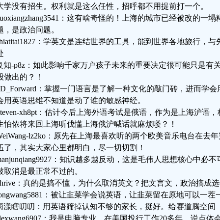
大学没有招生。权利就是这么任性，招呼都不用提前打一个。
guoxiangzhang3541：这有啥奇怪的！上海的城市已经被改
题，是政治问题。
chiatitai1827：学英文是连结世界的工具，能到世界各地旅行
处
良知-p8z：如此影响千家万户孩子未来的重要决定很可能只是有
股做出的？！
SD_Forward：掌握一门语言是了解一种文化的敲门砖，进而
会用英语思维不知道是动了谁的敏感神经。
Steven-xh8pt：估计今后上海外语考试是俄语，作为是上海沪
生怕侬将来回上海听伐懂上海俄沪喊话就麻烦喽？！
WeiWang-lz2ko：原先在上海最喜欢听的两个欧美音乐电台在
伍了，其实大家心里都明白，尽一切切割！
manjunqiang9927：知识越多越反动，这是毛伟人思想核心中
被取消是最正常不过的。
jthrive：真的是搞不懂，为什么取消英文？把文言文，政治搞成
rongwang5881：被让韭菜学会说英语，让韭菜留在原地可以一
雨漾瞎叨叨：用英语筛掉认知不够的家长，挺好。给赛道腾空间
alexwang6907：我是电脑专业，在美国投行工作20多年。说