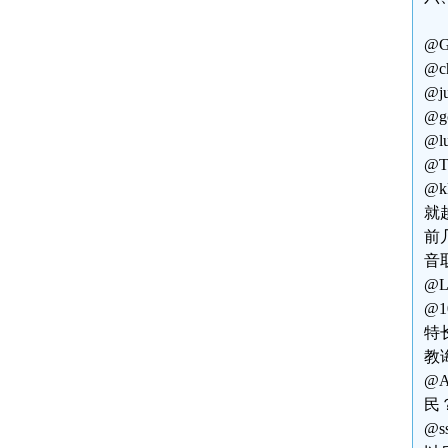
@
@c
@
@
@
@T
@
就
前
音
@
@
特
教
@
民
@