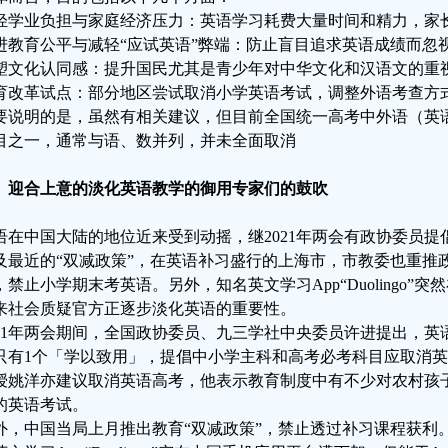
轻学业负担与家庭经济压力：英语学习耗费大量时间和精力，家
进教育公平与减轻“应试英语”弊端：防止盲目追求英语成绩而忽
塑文化认同感：提升国民尤其是青少年对中华文化和汉语文的重
育改革试点：部分地区尝试取消小学英语考试，调整外语考查方
要说明的是，虽然有相关建议，但目前全国统一高考中外语（英
目之一，通常与语、数并列，并未全面取消
、迎合上意的淡化英语教学的御用专家们的鼓吹
语在中国大陆的地位近来受到动摇，继2021年两会有政协委员
及最近的“双减政策”，在英语补习盛行的上海市，市教委也重推政
，禁止小学期末考英语。另外，知名英文学习App“Duolingo”
来社会质疑官方正逐步淡化英语的重要性。
021年两会期间，全国政协委员、九三学社中央委员许进提出，英
只有1个「学以致用」，提倡中小学主科和高考必考科目应取消
授姚洋亦建议取消英语高考，他表示教育制度中有不少对农村孩
的英语考试。
外，中国当局上月推出教育“双减政策”，禁止透过补习课程获利