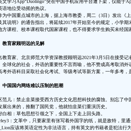
英文学习App“Duolingo”突在中国手机应用平台遭下架，仅能于Ap
英语地位受动摇的热议。
作为中国重点城市的上海，据上海市教委，周二（3日）发出《上海
及其说明》的通告指出，将延续2017年开始至今的规定，小学
地方课程、校本课程取代国家课程，也不得要求学生购买未经国
、教育家顾明远的见解
名教育家、北京师范大学资深教授顾明远2021年3月5日在接受
、全球化的社会，外语的重要性不言而喻，他不赞成高考取消外
高考外语科目采取社会化考试、等级考试等新方案，一年多考，
、中国国内网络难以压制的怒潮
区范儿：禁止韭菜接受西方历史文化思想科技的腐蚀。别忘了中
发展出来的，推翻了国民党，他就怕韭菜们重演历史。
好白相：草包思想引领之下，全国上下走上回头路。
harley3：文革中，只要家里有张写着外国字的纸，就是敌特，里
S_Lion应该将英语定性为非法语言，持有英文的书籍者是犯法行