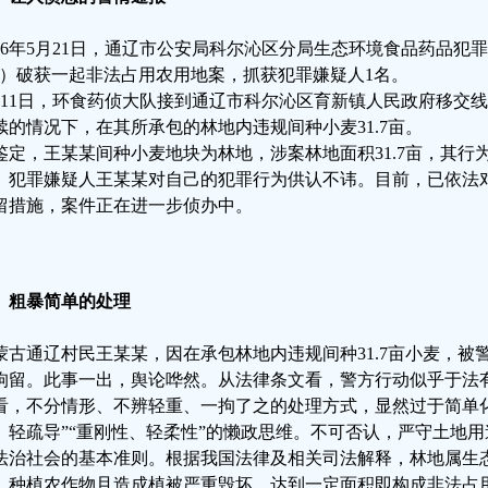
026年5月21日，通辽市公安局科尔沁区分局生态环境食品药品犯
”）破获一起非法占用农用地案，抓获犯罪嫌疑人1名。
月11日，环食药侦大队接到通辽市科尔沁区育新镇人民政府移交
续的情况下，在其所承包的林地内违规间种小麦31.7亩。
鉴定，王某某间种小麦地块为林地，涉案林地面积31.7亩，其行
。犯罪嫌疑人王某某对自己的犯罪行为供认不讳。目前，已依法
留措施，案件正在进一步侦办中。
、粗暴简单的处理
蒙古通辽村民王某某，因在承包林地内违规间种31.7亩小麦，被
拘留。此事一出，舆论哗然。从法律条文看，警方行动似乎于法
看，不分情形、不辨轻重、一拘了之的处理方式，显然过于简单
、轻疏导”“重刚性、轻柔性”的懒政思维。不可否认，严守土地
法治社会的基本准则。根据我国法律及相关司法解释，林地属生
、种植农作物且造成植被严重毁坏，达到一定面积即构成非法占