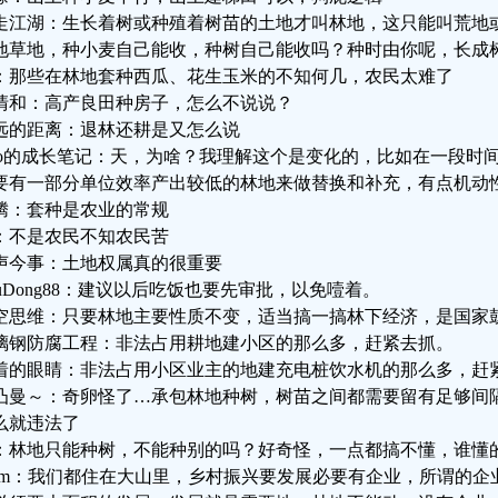
走江湖：生长着树或种殖着树苗的土地才叫林地，这只能叫荒地
地草地，种小麦自己能收，种树自己能收吗？种时由你呢，长成
：那些在林地套种西瓜、花生玉米的不知何几，农民太难了
清和：高产良田种房子，怎么不说说？
远的距离：退林还耕是又怎么说
rso的成长笔记：天，为啥？我理解这个是变化的，比如在一段时
要有一部分单位效率产出较低的林地来做替换和补充，有点机动
腾：套种是农业的常规
：不是农民不知农民苦
声今事：土地权属真的很重要
huDong88：建议以后吃饭也要先审批，以免噎着。
空思维：只要林地主要性质不变，适当搞一搞林下经济，是国家
璃钢防腐工程：非法占用耕地建小区的那么多，赶紧去抓。
着的眼睛：非法占用小区业主的地建充电桩饮水机的那么多，赶
凸曼～：奇卵怪了…承包林地种树，树苗之间都需要留有足够间
么就违法了
：林地只能种树，不能种别的吗？好奇怪，一点都搞不懂，谁懂
Cm：我们都住在大山里，乡村振兴要发展必要有企业，所谓的企