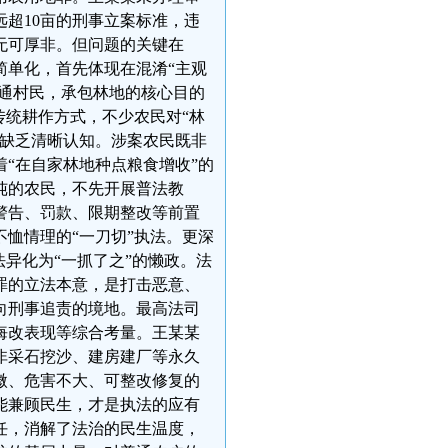
超10亩的刑事立案标准，违
无可厚非。但问题的关键在
简单化，首先体现在混淆“主观
普通村民，承包林地的核心目的
传统耕作方式，不少农民对“林
，缺乏清晰认知。涉案农民既非
“在自家林地种点粮食增收”的
纯的农民，不先开展普法教
警告、罚款、限期整改等前置
恤情理的“一刀切”执法。更深
异化为“一抓了之”的懒政。法
罪的立法本意，是打击恶意、
向刑事追责的境地。最高法司
悔改表现等综合考量。王某某
非采石挖沙、建房建厂等永久
微、危害不大、可整改修复的
能兼顾民生，才是执法的应有
任，消解了法治的民生温度，