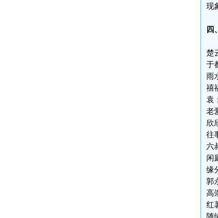
现
四
楚
于
雨
禧
袁
老
欣
往
六
闲
缘
郭
高
红
随