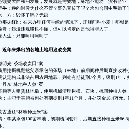
必须要大面积的发展，发展就是需要地，林地不能动，没有企业
荒牛：种的时候为什么不管？事先宣传了吗？承包合同中明确了
水一方：毁坏了吗？无语
边那抹红h：在未办理任何手续的情况下，违规间种小麦！那就
驫哥：违没违规咱也不懂，但可以肯定的是他得罪人了
缘人生：只能呵呵呵呵了
、近年来爆出的各地土地用途改变案
徽明光“茶场改麦田”案
民用挖掘机翻挖父亲承包的茶场（林地）前期间种后期直接改种小麦
院认定构成非法占用农用地罪，判处有期徒刑7个月，缓刑1年，并
宁丹东“林地种人参”案
某鹏等人租赁林地后，使用机械清理树根、石块，梳间种植人参
决：主犯于某鹏被判处有期徒刑1年11个月，并处罚金18.4万元
。
蒙古通辽“林地种玉米”案
情：李某承包100亩林地，初期梳间套种，后期直接种植玉米66.
坏。