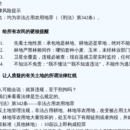
片
律风险提示
名：均为非法占用农用地罪（《刑法》第342条）。
、给所有农民的硬核提醒
先看土地性质：承包地是林地、耕地还是草地，绝对不能
林地严禁林粮间作：哪怕套种小麦、玉米，未经林业部门
卫星全覆盖，违规必被查：现在遥感卫星实时监控，任何
不知法不免责：“我不懂法”“我不知道违法”，不能作为
、让人质疑的有关土地的所谓法律红线
人可能会说：就算违规，至于刑拘吗？
我们来看看法律是怎么规定的。
刑法》第342条——非法占用农用地罪
反土地管理法规，非法占用耕地、林地等农用地，改变被占用土
、林地等农用地大量毁坏的，处五年以下有期徒刑或者拘役，并
案标准（其他林地）：10亩以上即构成犯罪