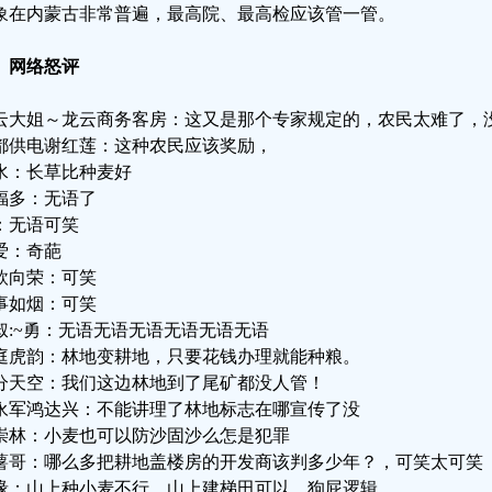
象在内蒙古非常普遍，最高院、最高检应该管一管。
、网络怒评
云大姐～龙云商务客房：这又是那个专家规定的，农民太难了，
都供电谢红莲：这种农民应该奖励，
水：长草比种麦好
福多：无语了
：无语可笑
爱：奇葩
欣向荣：可笑
事如烟：可笑
叔:~勇：无语无语无语无语无语无语
庭虎韵：林地变耕地，只要花钱办理就能种粮。
分天空：我们这边林地到了尾矿都没人管！
永军鸿达兴：不能讲理了林地标志在哪宣传了没
崇林：小麦也可以防沙固沙么怎是犯罪
薯哥：哪么多把耕地盖楼房的开发商该判多少年？，可笑太可笑
缘：山上种小麦不行，山上建梯田可以，狗屁逻辑