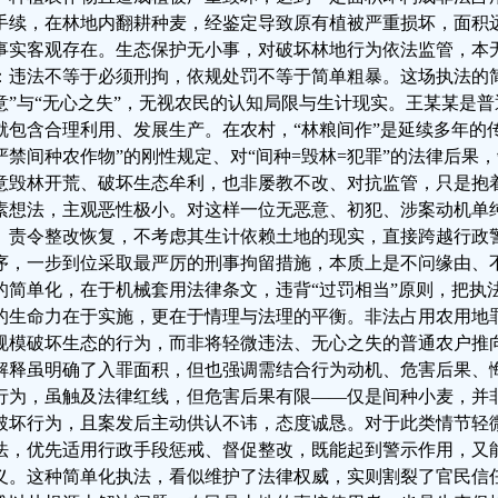
手续，在林地内翻耕种麦，经鉴定导致原有植被严重损坏，面积远
事实客观存在。生态保护无小事，对破坏林地行为依法监管，本
：违法不等于必须刑拘，依规处罚不等于简单粗暴。这场执法的
意”与“无心之失”，无视农民的认知局限与生计现实。王某某是
就包含合理利用、发展生产。在农村，“林粮间作”是延续多年的
严禁间种农作物”的刚性规定、对“间种=毁林=犯罪”的法律后果
意毁林开荒、破坏生态牟利，也非屡教不改、对抗监管，只是抱着
素想法，主观恶性极小。对这样一位无恶意、初犯、涉案动机单
、责令整改恢复，不考虑其生计依赖土地的现实，直接跨越行政
序，一步到位采取最严厉的刑事拘留措施，本质上是不问缘由、不
的简单化，在于机械套用法律条文，违背“过罚相当”原则，把执法
的生命力在于实施，更在于情理与法理的平衡。非法占用农用地
规模破坏生态的行为，而非将轻微违法、无心之失的普通农户推
解释虽明确了入罪面积，但也强调需结合行为动机、危害后果、
行为，虽触及法律红线，但危害后果有限——仅是间种小麦，并
破坏行为，且案发后主动供认不讳，态度诚恳。对于此类情节轻
法，优先适用行政手段惩戒、督促整改，既能起到警示作用，又
义。这种简单化执法，看似维护了法律权威，实则割裂了官民信