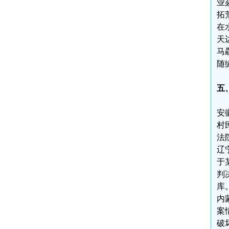
业
拓
在
天
马
随
五
安
村
法
辽
于
判
库
内
案
破