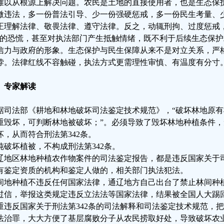
难以从根源上解决问题。农民是土地的直接使用者，也是生态保
微违法，多一份普法引导、少一份强硬惩戒，多一份民生考量、
正理解法律、敬畏法律、遵守法律。反之，动辄刑拘、过度惩戒
”的恐慌，甚至对执法部门产生抵触情绪，既不利于后续生态保
信力与政府的形象。生态保护与民生保障从来不是对立关系，严
悖。法律红线不容触碰，执法方式更需理性审慎、有温度有分寸
、专家解读
据司法部《耕地和林地破坏司法鉴定技术规范》，“破坏林地原
重毁坏，可判断林地被破坏；”。必须导致了毁坏林地种植条件
坏，从而符合刑法第342条。
纯破坏植被，不构成刑法第342条。
辽地区林地种植农作物案件的司法鉴定报告，都是违反国家关于
有鉴定资质的机构和鉴定人做的，相关部门执法犯法。
间地种植不违反任何国家法律，通辽地方自己出台了禁止林间种
过信，举报这类规定违反立法法等国家法律，结果被全国人大踢
重违反国家关于刑法第342条的司法解释和司法鉴定技术规范，
法治罪，大大方便了基层腐败分子从农民捞取好处，导致破坏农