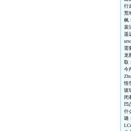
行
荒
枫
裴
遥
u
需
龙
取
今
Z
悟
玻
闭
凹
什
璐
L