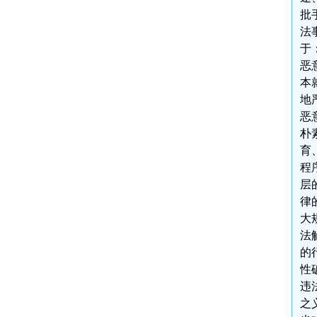
批
法
于
恶
本
地
恶
朴
育
程
层
律
大
法
的
性
违
之