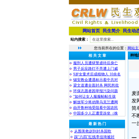
网站首页
民生简介
民生动
站内搜索：
您当前所在的位置：
网站主
种地
相 关 文 章
服刑人员遭狱警虐待后身亡
男子反应路灯不亮遭上门威
9岁女童术后成植物人 10余名
锡安教会遭遇标示着中共对
梁文道遭全面封杀 网民怒批
环保志愿者因举报污染问题
麦
“如何让女人服服帖帖生孩
发
解放军少将劝降乌克兰遭网
由开鲁种地受阻看中国农民
简
中国多少人正遭受连坐（株
不
一
最 新 热 门
从围美救赵到封杀国歌
踩“六四”红线李佳琦被封
一