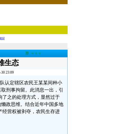
test
荐
★★★
难生态
 23:09
大队认定辖区农民王某某间种小
采取刑事拘留。此消息一出，引
拘了之的处理方式，显然过于
的懒政思维。结合近年中国多地
产经营权被剥夺，农民生存进