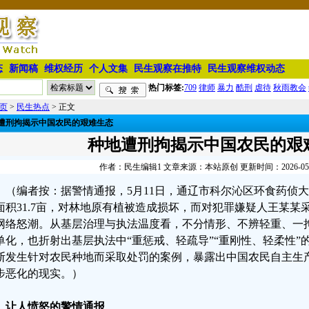
态
新闻稿
维权经历
个人文集
民生观察在推特
民生观察维权动态
热门标签:
709
律师
暴力
酷刑
虐待
秋雨教会
页
>
民生热点
> 正文
遭刑拘揭示中国农民的艰难生态
种地遭刑拘揭示中国农民的艰
作者：民生编辑1 文章来源：本站原创 更新时间：2026-05-30
（编者按：据警情通报，5月11日，通辽市科尔沁区环食药侦
面积31.7亩，对林地原有植被造成损坏，而对犯罪嫌疑人王某某
网络怒潮。从基层治理与执法温度看，不分情形、不辨轻重、一
单化，也折射出基层执法中“重惩戒、轻疏导”“重刚性、轻柔性”
断发生针对农民种地而采取处罚的案例，暴露出中国农民自主生
步恶化的现实。）
、让人愤怒的警情通报