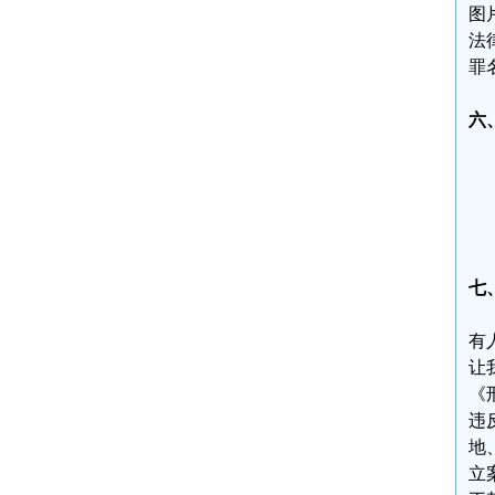
图
法
罪
六
七
有
让
《
违
地
立