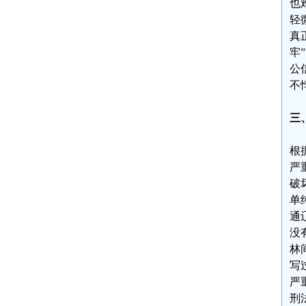
也
轻
真
牢
公
不
三
根
严
破
单
通
没
林
写
严
刑