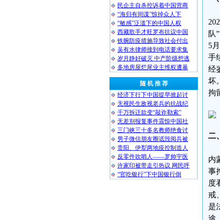
民企主自杀控诉着中国营商
“海归有间谍”惊掉众人下
2
“敏感”泛滥下的中国人权
西藏歌手才旺罗布抗议中国
队
铁腕防疫措施导致社会付出
5
吴有水律师接到电话要求集
手
岁月静好破灭 中产阶级想逃
多地房屋烂尾业主维权遭暴
经
坏
随 机 推 荐
拘
经济下行下中国提早掀起讨
无视民生敌视老兵的抗战纪
千万拆迁款变“敲诈勒索”
无差别报复事件震惊中国社
三门峡三十多名教师绝食讨
二
男子微信朋友圈诋毁阅兵被
贵阳、伊犁两地疫控制造人
反零件吹哨人——罗帅宇医
内
许家印被带走引热议 网民呼
事
“官吃银行”下中国银行倒
度
戒
是
途