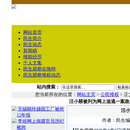
网站首页
民生简介
民生动态
新闻稿
维权经历
个人文集
民生观察在推特
民生观察维权动态
站内搜索：
您当前所在的位置：
网站主页
>
公民维权
> 正
汪小燚被列为网上追逃一案政
相 关 文 章
无锡顾玲娣因工厂被抢
汪
12年报
作者：民生编辑1
李靖网上揭露官员违纪
被跨