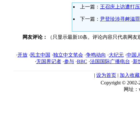
上一篇：
王召庆上访遭打压
下一篇：
尹登珍涉寻衅滋罪
网友评论：
（只显示最新10条。评论内容只代表网友
·
开放
·
民主中国
·
独立中文笔会
·
争鸣动向
·
大纪元
·
中国
·
无国界记者
·
参与
·
BBC
·
法国国际广播电台
·
新
|
设为首页
|
加入收藏
Copyright © 
网址：ww