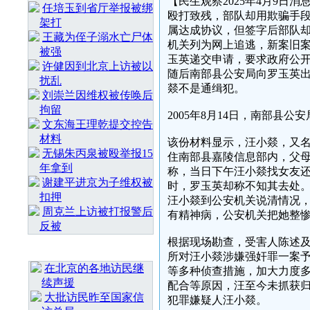
【民生观察2025年4月9
任培玉到省厅举报被绑
殴打致残，部队却用欺骗手
架打
属达成协议，但签字后部队却
王藏为侄子溺水亡尸体
机关列为网上追逃，新案旧
被强
玉英递交申请，要求政府公开
许健因到北京上访被以
随后南部县公安局向罗玉英
扰乱
燚不是通缉犯。
刘崇兰因维权被传唤后
拘留
2005年8月14日，南部县
文东海王理乾提交控告
材料
该份材料显示，汪小燚，又名汪
无锡朱丙泉被殴举报15
住南部县嘉陵信息部内，父母
年拿到
称，当日下午汪小燚找女友
谢建平进京为子维权被
时，罗玉英却称不知其去处
扣押
汪小燚到公安机关说清情况
周克兰上访被打报警后
有精神病，公安机关把她整
反被
根据现场勘查，受害人陈述及
最 新 热 门
所对汪小燚涉嫌强奸罪一案
在北京的各地访民继
等多种侦查措施，加大力度
续声援
配合等原因，汪至今未抓获
大批访民昨至国家信
犯罪嫌疑人汪小燚。