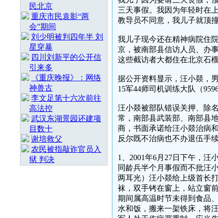
民北京
三天事假。我因为年轻时在上
重庆市民袁影“两
教导员不同意，我儿子就顶
会”期间
刘少明被判四年半 刘
我儿子现今还在精神病院住
星穿暴
京，被南部县信访人员、办
四川刘新平的公开信
这些截访者大都住在北京石榴
引来多
《重庆晚报》：网络
据公开资料显示，汪小燚，男，
神兽古
15军44师司机训练大队（959
李文足第十六次前往
汪小燚被部队错误关押、除
高法控
常，南部县武装部、南部县
武汉东湖景园还建项
商，书面承诺给汪小燚治病
目数十
反尔既不治病也不办退伍手
谢培救父
农民被指敲诈官员入
1、2001年6月27日下午
狱 判决
同龄兵半个月事假而不批汪
两耳光）汪小燚给上级首长
袜，双手铐在窗上，站立窗
期间属高温时节未得到食品
水和饭，搬来一架铁床，将