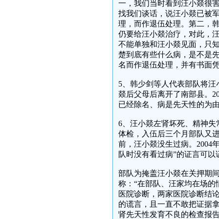
一，我们当时看到汪小燚很
找我们谈话，说汪小燚已被
理，而作退伍处理。第二，
仍要给汪小燚治疗，对此，
不能单独和汪小燚见面，只
楚到底有些什么病，是不是
名而作退伍处理，并有书面
5、韩少剑等人代表部队将汪
燚后父母后离开了南部县。20
已经除名、病是先天性的为
6、汪小燚左肾坏死、精神失
体检，入伍后三个月部队又
前，汪小燚没生过病。200
队时没有看过病”的证言可以
部队为掩盖汪小燚在关押期
称：“在部队、汪家均在场的情况
医院诊断，两家医院诊断结论
的谎言，且一直不敢把证据
肾先天性发育不良的检查报告或