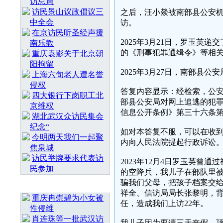
访总局
访民景山议政倡议三
之后，汪小燚被南部县公安
中全会
访。
在京访民听圣经声援
2025年3月21日，罗玉英
南乐教
的《刑事犯罪通缉令》等相
重庆袁影关于北京朝
阳拘留
2025年3月27日，南部县
上海六旬老人遭名誉
侵权
答复内容显示：经检索，公
四大银行下岗职工北
部县公安局对网上追逃的犯
京维权
信息公开条例》第三十六条
湖北武汉众访民集会
纪念“
如对本答复不服，可以在收到
今明两天我们一起聚
内向人民法院提起行政诉讼
焦泉城
访民举牌要求代表访
2023年12月4日罗玉英曾通
民参加
的空降兵，我儿子在部队里
骗我们父母，把孩子档案交
随 机 推 荐
祥全、信访局局长张黎明，
重庆冉崇碧为小女被
任，造成我们上访22年。
性侵维
肖连珠等一批武汉访
我儿子因为要请三天丧假，顶