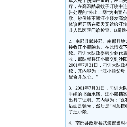
军人处于伤病严重时，应当
疗，在高温酷暑蚊子叮咬中连
告处理的“外出上网”为由宣
欣、钞俊锋不顾汪小燚发高烧
体诊所开药在蓝天宾馆给汪输
县人民医院门诊检查。B超透
2、南部县武装部、南部县地
接收汪小燚除名。在此情况
续。司训大队政委韩少剑代
收，部队就将汪小燚交到沙
2001年7月31日，司训
续，其内容为：“汪小燚父母
配合并放心。”
3、2001年7月31日，司
手续的书面承诺、汪小燚挡案
出具了证明。其内容为：“兹
后面是顿号，然后是“同意接
了汪小燚。
4、南部县政府县武装部当时