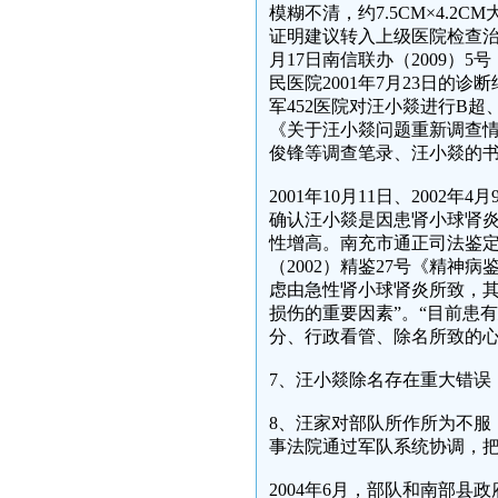
模糊不清，约7.5CM×4.
证明建议转入上级医院检查治
月17日南信联办（2009
民医院2001年7月23日的诊
军452医院对汪小燚进行B超、
《关于汪小燚问题重新调查
俊锋等调查笔录、汪小燚的
2001年10月11日、200
确认汪小燚是因患肾小球肾
性增高。南充市通正司法鉴定
（2002）精鉴27号《精
虑由急性肾小球肾炎所致，
损伤的重要因素”。“目前患
分、行政看管、除名所致的心
7、汪小燚除名存在重大错误
8、汪家对部队所作所为不服
事法院通过军队系统协调，
2004年6月，部队和南部