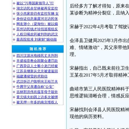
被以“污辱国家领导人”行
后经多方了解才得知，原来在
湖北访民余甘林被再安监控
某诊断为精神分裂症，且纳
张少杰家前仍有监控车辆 女
身份证信息暴露河北访民张
网友渺小（梁海怡）被以煽
宋赫于2022年4月考取了驾
苏州访民钱才珍找巡视组反
人权日喝农药被判刑的武汉
最高院批准 刘家财“煽动颠
会泽县卫健局2025年3月
难、情绪激动”，其父亲带他
随 机 推 荐
理。
四川汉源水电移民丈夫判刑
丰盛福音教会因聚会遭罚款
广西异议人士黎小龙已经被
宋赫指出，自己既未前往卫
江苏吴继新从北京被遣返回
王某在2017年5月才取得精
福建潘绫莹的求助信
武汉拆迁户陈明光王桂兰夫
牛腾宇父亲遭自称“公安”
曲靖市第三人民医院精神科于
吉林郭洪伟肖蕴苓母子敲诈
思维逻辑清晰合理，情感反
黄元镇夫妇因上访多次被绑
被关押一年多的南京维权人
宋赫找到会泽县人民医院精
现他的病历资料。