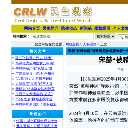
网站首页
民生简介
民生动态
新闻稿
维权经历
个人文
站内搜索：
您当前所在的位置：
网站主页
>
人权观察
> 正文
宋赫“被精神病”导致驾照被锁定维权一
相 关 文 章
陈云飞被警方污以“猥亵”
宋赫“被
马泮艳为自闭症女儿申请“
牛腾宇在广东“双规点”遭
作者：民
广东高院设下连环“杀威棒
“六四”临近北京戒严访民
【民生观察2025年4月3
大陆民间“左派”代言人袁
突然“被精神病”导致吊销，
无锡办“信访群众法制教育
并未作精神健康筛查，涉事
牛腾宇父亲遭自称“公安”
“乌有之乡”网站主编李道
方要求前往多家医院复诊都
牛腾宇母亲因为子维权被冠
2024年4月10日，在云
最 新 热 门
体原因，他持有的机动车驾驶
快讯：湖北宜昌维权人士刘
北京警察：习近平管不了警