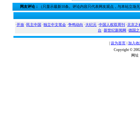
网友评论：
（只显示最新10条。评论内容只代表网友观点，与本站立场
·
开放
·
民主中国
·
独立中文笔会
·
争鸣动向
·
大纪元
·
中国人权双周刊
·
北京之
台
·
新世纪新闻网
·
德国之
|
设为首页
|
加入收
Copyright ©
网址：w