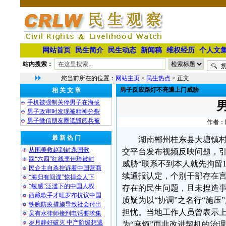
网站首页
民生简介
民生动态
新闻稿
维权经历
个人文
站内搜索：
您当前所在的位置：
网站主页
>
民生热点
> 正文
男子反应路灯不亮遭上门威胁
相 关 文 章
手机被强制关停男子在海拔
男子政审时发现被精神分裂
男子微信朋友圈诋毁阅兵被
作者：民
最 新 热 门
湖南郴州桂东县大塘镇村
从围美救赵到封杀国歌
交平台发布视频反映问题，
踩“六四”红线李佳琦被封
威胁“联系不到本人就先拘留
民企主自杀控诉着中国营商
续通报认定，个别干部存在
“海归有间谍”惊掉众人下
“敏感”泛滥下的中国人权
存在的民生问题，且未捏造
西藏歌手才旺罗布抗议中国
质疑为以“协调”之名行“施
铁腕防疫措施导致社会付出
担忧。当地工作人员曾表示上
吴有水律师接到电话要求集
岁月静好破灭 中产阶级想逃
为“麻烦”而非改进契机的治