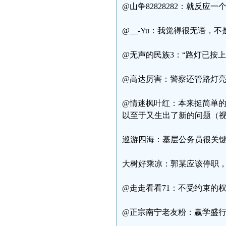
@山争82828282：就反
@__-Yu：我觉得很无语
@无声的民族3：“路灯已按上
@高达厉害：警察还管路灯
@情迷枫叶红：本来挺简单的
以至于又生出了新的问题（
巡游四海：基层公务员很关
大树好乘凉：郭某应该停职
@走走看看71：不受约束的
@正宗南宁老友粉：赢学盛