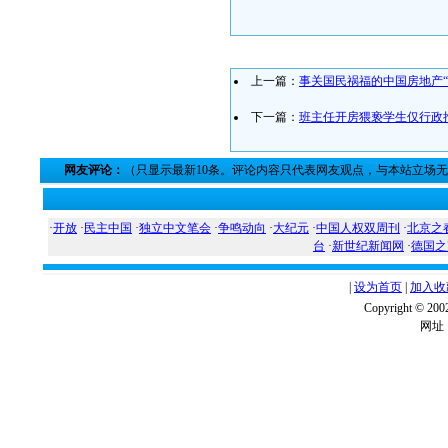
上一篇：
事关国民祸福的中国房地产“
下一篇：
班主任开房猥亵学生仅行政
网友评论：
（只显示最新10条。评论内容只代表网友观点，与本站立场
·
开放
·
民主中国
·
独立中文笔会
·
争鸣动向
·
大纪元
·
中国人权双周刊
·
北京之
台
·
新世纪新闻网
·
德国之
|
设为首页
|
加入收
Copyright ©
网址：w