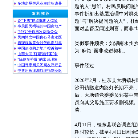
多地房屋烂尾业主维权遭暴
题的人”思维。村民反映问题
事件折射出基层治理中对群众
随 机 推 荐
说“下雪”也造谣抓人惊呆
题"与"解决提问题的人"，杜
事关国民祸福的中国房地产
面对监督应闻过则喜，而非“
“特权”争议再次刺激公众
民间悼念中国良心蒋彦永医
再现媒体黄金时代电影引起
类似事件频发：如湖南永州
中国崩溃的房地产控诉着中
为"麻烦"而非改进契机。
山西大同“订婚强奸案”争
“绿皮车挤爆”的常识现象
中国寻亲网关闭网友呼吁公
事件经过
中共用长津湖战役抵制圣诞
2026年2月，桂东县大塘镇
沙田镇隧道内路灯长期不亮，
后，大塘镇党委委员郭某中带
员向其父母施压要求删视频。
溃。
4月11日，桂东县联合调查组
耗时较长，截至4月11日剩