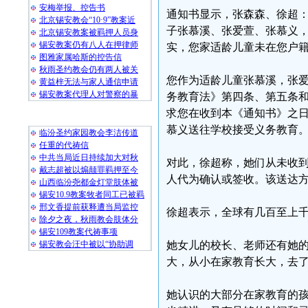
安梅举报、控告书
通知书显示，张森森、徐超
北京锡安教会“10·9”教案近
子张慕溪、张爱萱、张慕义
北京锡安教案被羁押人员身
锡安教案仍有八人在押律师
实，您家适龄儿童未在您户
图雅家属哈斯的控告信
秋雨圣约教会仍有两人被关
您作为适龄儿童张慕溪，张
黄益梓无法与家人通信申请
锡安教案代理人对警察的暴
务教育法》第四条、第五条
求您在收到本《通知书》之日
随 机 推 荐
慕义送往学校接受义务教育。颍
临汾圣约家园教会李洁传道
任重的代祷信
中共当局近日持续加大对秋
对此，徐超称，她们从未收
戴志超被以煽颠罪羁押至今
人代为确认或签收。该送达
山西临汾尧都金灯堂肢体被
锡安10.9教案牧者同工已被羁
邢文香提前获释遭当局监控
徐超表示，全球有几百至上千万H
除夕之夜，秋雨教会肢体分
锡安109教案代祷事项
锡安教会汪中被以“协助调
她女儿的校长、老师还有她
大，从小在家教育长大，去
她认识的大部分在家教育的