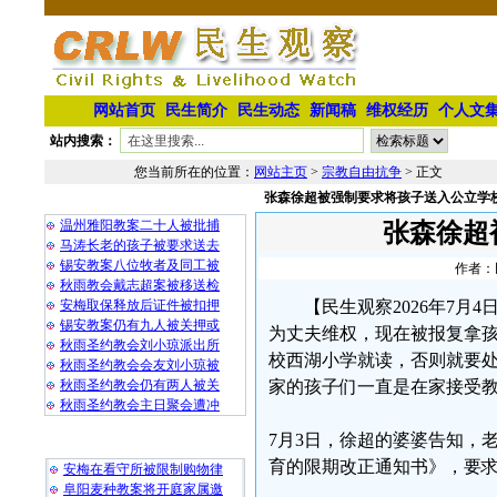
网站首页
民生简介
民生动态
新闻稿
维权经历
个人文
站内搜索：
您当前所在的位置：
网站主页
>
宗教自由抗争
> 正文
张森徐超被强制要求将孩子送入公立学
相 关 文 章
温州雅阳教案二十人被批捕
张森徐超
马涛长老的孩子被要求送去
锡安教案八位牧者及同工被
作者：民
秋雨教会戴志超案被移送检
安梅取保释放后证件被扣押
【民生观察2026年7
锡安教案仍有九人被关押或
为丈夫维权，现在被报复拿
秋雨圣约教会刘小琼派出所
校西湖小学就读，否则就要
秋雨圣约教会会友刘小琼被
秋雨圣约教会仍有两人被关
家的孩子们一直是在家接受
秋雨圣约教会主日聚会遭冲
7月3日，徐超的婆婆告知，
最 新 热 门
育的限期改正通知书》，要
安梅在看守所被限制购物律
阜阳麦种教案将开庭家属邀