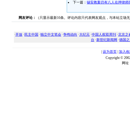
下一篇：
锡安教案仍有八人在押律师
网友评论：
（只显示最新10条。评论内容只代表网友观点，与本站立场
·
开放
·
民主中国
·
独立中文笔会
·
争鸣动向
·
大纪元
·
中国人权双周刊
·
北京之
台
·
新世纪新闻网
·
德国之
|
设为首页
|
加入收
Copyright ©
网址：w