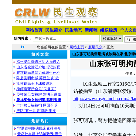
网站首页
民生简介
民生动态
新闻稿
维权经历
个人文
站内搜索：
您当前所在的位置：
网站主页
>
底层民众
> 正文
山东张可明拘留期满被软禁在家 北京李
相 关 文 章
福州梁白端遭不明人员侵入
山东张可明拘
山东省被拆迁户给书记的联
在京访民遭暴力截访生死不
作者：
陈启棠明出狱 苏昌兰被“旅
江苏访民王明珠被遣返
民生观察工作室2016/
律师看守所会见“民复党”
访被拘留（山东淄博张爱珍
晏祥菊母女被绑 陈明玉遭威
http://www.msguancha.com/a/l
晏祥菊母女被绑架 陈明玉遭
广州赖日福被拘 原因不明
，3月14日张可明拘留10天
严防“五一共振”陈思明被
张可明说，警方把他送回家车
最 新 热 门
宁夏青铜峡访民宋素萍深夜
青岛孙举昌上访被致残 妻子
另外，北京公民李学惠今天下