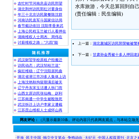
农忙时节河南息县访民邢望
水库旅游，今天总算回到自己
湖北荆州访民郭红讨要身份
(责任编辑：民生编辑)
年三十北京访民聚餐陈沈群
河南访民袁军斗国家信访局
春节截访依旧 沈阳李香来武
上海公民程玉兰被15人看押在
湖南维权人士周杰、周伟在
讨薪维权之路：“六四”能
上一篇：
湖北襄城区访民郭荣敏被警
随 机 推 荐
下一篇：
甘肃孙金秀被十多人押回老
武汉财贸学校原租户拒搬迁
访民动态：武汉邹桂兰送“
疯狂维稳：辽宁沈阳居民曲
湖北省潜江市20多人集体上访
上海沈艳秋拘留期满后被关
辽宁丹东宋玉洁遭人拆门而
山西太原访民张仙梅、赵利
江苏南通一中学生被殴致死
武汉拆迁上访户李家义遭截
江苏昆山维权人士成怀山再
网友评论：
（只显示最新10条。评论内容只代表网友观点，与本站立场
·
开放
·
民主中国
·
独立中文笔会
·
争鸣动向
·
大纪元
·
中国人权双周刊
·
北京之