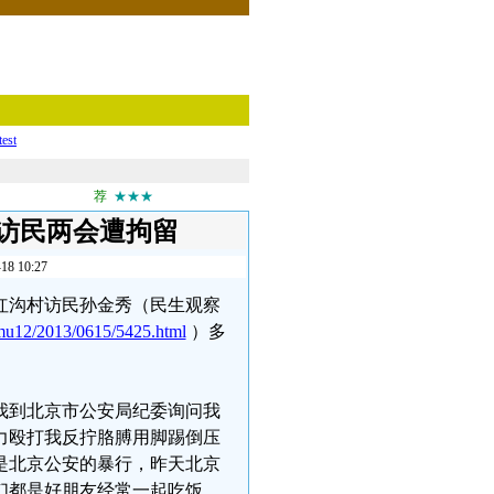
test
荐
★★★
访民两会遭拘留
10:27
关镇红沟村访民孙金秀（民生观察
mu12/2013/0615/5425.html
）多
午我到北京市公安局纪委询问我
暴力殴打我反拧胳膊用脚踢倒压
是北京公安的暴行，昨天北京
我们都是好朋友经常一起吃饭，