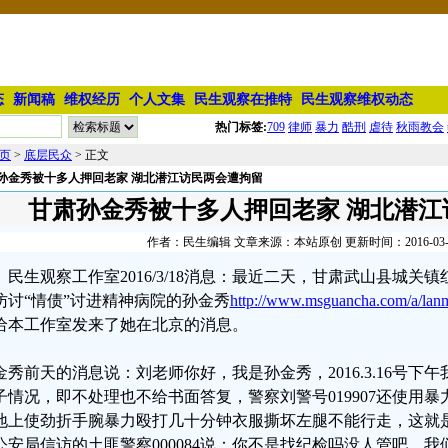
态
新闻稿
维权经历
个人文集
民生观察在推特
民生观察维权动态
热门标签:
709
律师
暴力
酷刑
虐待
秋雨教会
页
>
底层民众
> 正文
孙金秀被十多人押回老家 湖北潜江访民两会遭拘留
甘肃孙金秀被十多人押回老家 湖北潜江
作者：民生编辑 文章来源：本站原创 更新时间：2016-03-18 
民生观察工作室2016/3/18消息：最近二天，甘肃武山县城
访讨“情债”讨进精神病院的孙金秀
http://www.msguancha.com/a/lan
给本工作室发来了她在北京的消息。
金秀前天的消息说：刘老师你好，我是孙金秀，2016.3.16号下
子情况，即不处理也不给书面答复，警察刘警号019907还使用
地上使劲折手腕暴力殴打几十分钟衣服撕坏左腿不能行走，这就
公安局信访的土匪警察000084说：你不是找纪检吗没人管吧，