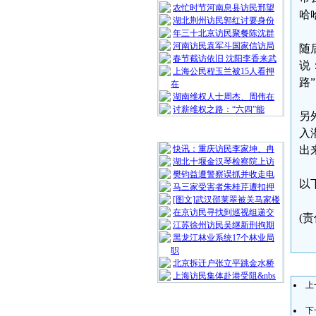
农忙时节河南息县访民邢望
哈
湖北荆州访民郭红讨要身份
年三十北京访民聚餐陈沈群
河南访民袁军斗国家信访局
随
春节截访依旧 沈阳李香来武
说
上海公民程玉兰被15人看押
路
在
湖南维权人士周杰、周伟在
讨薪维权之路：“六四”能
另
入
随 机 推 荐
快讯：重庆访民李家坤、冉
出
湖北十堰金汉琴检察院上访
樊钧益遭警察误抓并收走电
以
马三家受害者朱桂芹遭扣押
[图文]武汉邵莱翠被关马家楼
在京访民寻找到巡视组递交
(
江苏徐州访民吴继新刑拘期
黑龙江林业系统17个林业局
职
北京拆迁户张立平跳金水桥
上海访民集体赴港受阻&nbs
上
下