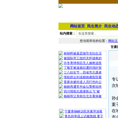
网站首页
民生简介
民生动
站内搜索：
您当前所在的位置：
网站主
甘肃
相 关 文 章
林朝晖被基层领导克扣生活
被国际劳工组织关怀拯救的
许冬青摔倒后无人施救送医
丁敬芝被逼婚后遭到强奸曾
三八妇女节：四省市志愿者
维权群众到成都德康医院看
专
姜家余被街道人员打伤向公
次
杨丽再遭常州金坛警察劫持
四川维权志愿者陈云飞“被
杨丽和父亲前往北京看病被
孙
案
最 新 热 门
在
宁夏青铜峡访民宋素萍深夜
青岛孙举昌上访被致残 妻子
市