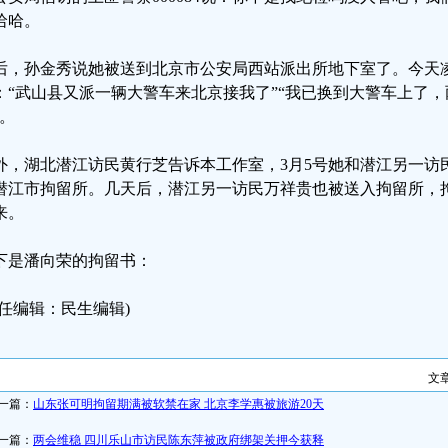
哈哈。
后，孙金秀说她被送到北京市公安局西站派出所地下室了。今天
：“武山县又派一辆大警车来北京接我了”“我已换到大警车上了
”。
外，湖北潜江访民黄行芝告诉本工作室，3月5号她和潜江另一访
潜江市拘留所。几天后，潜江另一访民万祥贵也被送入拘留所，拘
来。
下是潘向荣的拘留书：
责任编辑：民生编辑)
文
一篇：
山东张可明拘留期满被软禁在家 北京李学惠被旅游20天
一篇：
两会维稳 四川乐山市访民陈东萍被政府绑架关押今获释