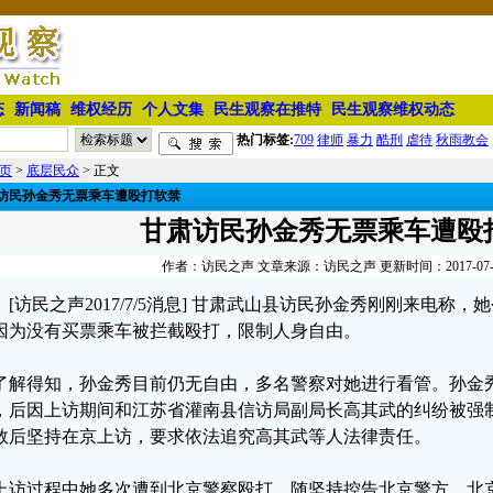
态
新闻稿
维权经历
个人文集
民生观察在推特
民生观察维权动态
热门标签:
709
律师
暴力
酷刑
虐待
秋雨教会
页
>
底层民众
> 正文
访民孙金秀无票乘车遭殴打软禁
甘肃访民孙金秀无票乘车遭殴
作者：访民之声 文章来源：访民之声 更新时间：2017-07-05 
[访民之声2017/7/5消息] 甘肃武山县访民孙金秀刚刚来电称
因为没有买票乘车被拦截殴打，限制人身自由。
了解得知，孙金秀目前仍无自由，多名警察对她进行看管。孙金
，后因上访期间和江苏省灌南县信访局副局长高其武的纠纷被强
救后坚持在京上访，要求依法追究高其武等人法律责任。
上访过程中她多次遭到北京警察殴打，随坚持控告北京警方。北