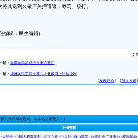
次将其送到久敬庄关押遣返，辱骂、殴打。
责任编辑：民生编辑)
文
一篇：
重庆访民胡成进京申诉遭拦
一篇：
成都访民王蓉文等九人北戴河上访被控制
【
发表评论
】【
加入收藏
内容只代表网友观点，与本站立场无关！）
友情链接
·
大纪元
·
中国人权双周刊
·
北京之春
·
中央社
·
自由新闻
·
台湾中央广播电台
·
权利运动