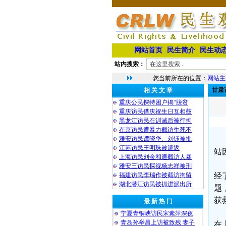
网站首页
民生简介
民生动
站内搜索：
您当前所在的位置：
网站主
甘肃
相 关 文 章
重庆公民探特困户揭“脱贫
重庆访民借庆祝生日互相鼓
黑龙江访民在训诫后被行拘
在京访民遭暴力截访生死不
雅安访民谭晓华、刘钰被批
江苏访民王明珠被遣返
站
上海访民刘金和遭截访人暴
雅安三访民探视杨志祥被刑
福建访民李瑞作被截访拘留
经
湖北潜江访民被抓进派出所
题
获
最 新 热 门
宁夏青铜峡访民宋素萍深夜
青岛孙举昌上访被致残 妻子
在