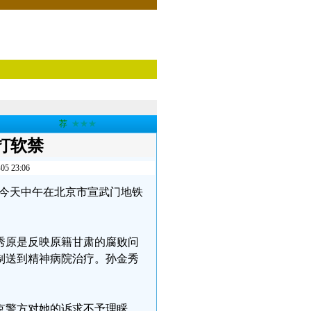
荐
★★★
打软禁
23:06
，她今天中午在北京市宣武门地铁
秀原是反映原籍甘肃的腐败问
制送到精神病院治疗。孙金秀
京警方对她的诉求不予理睬，