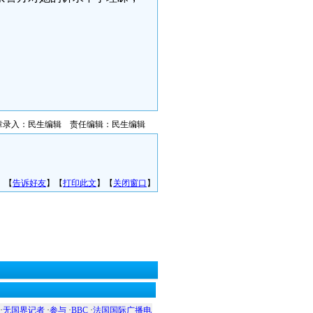
章录入：民生编辑 责任编辑：民生编辑
】【
告诉好友
】【
打印此文
】【
关闭窗口
】
·
无国界记者
·
参与
·
BBC
·
法国国际广播电