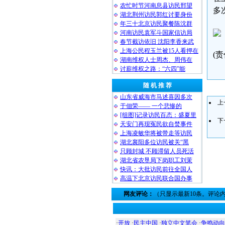
农忙时节河南息县访民邢望
多
湖北荆州访民郭红讨要身份
年三十北京访民聚餐陈沈群
河南访民袁军斗国家信访局
春节截访依旧 沈阳李香来武
上海公民程玉兰被15人看押在
(
湖南维权人士周杰、周伟在
讨薪维权之路：“六四”能
随 机 推 荐
山东省威海市马述喜因多次
上
于佃荣—— 一个悲惨的
[组图]记录访民百态：盛夏里
下
天安门再现冤民欲自焚事件
上海凌敏华将被带走等访民
湖北襄阳多位访民被关“黑
只顾封城 不顾滞留人员死活
湖北省农垦局下岗职工刘茉
快讯：大批访民前往全国人
高温下北京访民联合国办事
网友评论：
（只显示最新10条。评论
·
开放
·
民主中国
·
独立中文笔会
·
争鸣动向