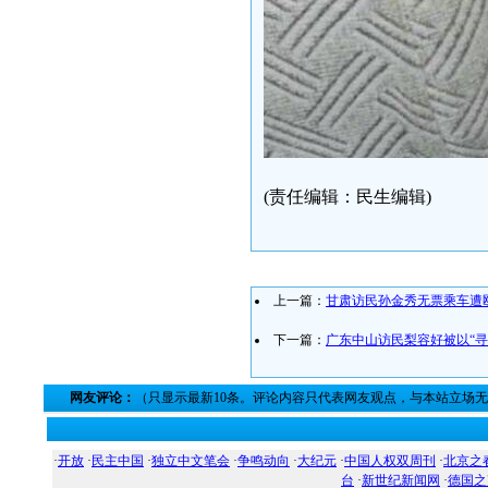
(责任编辑：民生编辑)
上一篇：
甘肃访民孙金秀无票乘车遭
下一篇：
广东中山访民梨容好被以“寻
网友评论：
（只显示最新10条。评论内容只代表网友观点，与本站立场
·
开放
·
民主中国
·
独立中文笔会
·
争鸣动向
·
大纪元
·
中国人权双周刊
·
北京之
台
·
新世纪新闻网
·
德国之