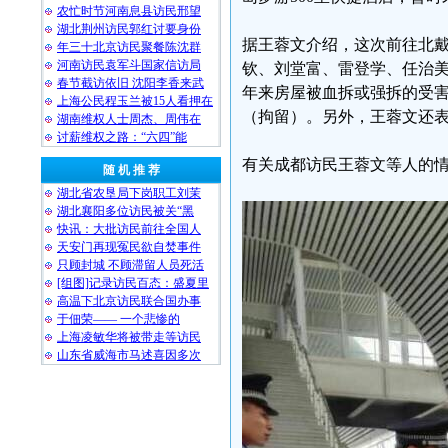
农忙时节河南息县访民邢望
湖北荆州访民郭红讨要身份
据王蓉文介绍，这次前往北
年三十北京访民聚餐陈沈群
河南访民袁军斗国家信访局
钦、刘堂富、雷登学、任治
春节截访依旧 沈阳李香来武
年来房屋被血拆或强拆的受
上海公民程玉兰被15人看押在
（拘留）。另外，王蓉文还
湖南维权人士周杰、周伟在
讨薪维权之路：“六四”能
有关成都访民王蓉文等人的
随 机 推 荐
湖北省农垦局下岗职工刘茉
湖北襄阳多位访民被关“黑
快讯：大批访民前往全国人
天安门再现冤民欲自焚事件
只顾封城 不顾滞留人员死活
[组图]记录访民百态：盛夏里
高温下北京访民联合国办事
于佃荣—— 一个悲惨的
上海凌敏华将被带走等访民
山东省威海市马述喜因多次