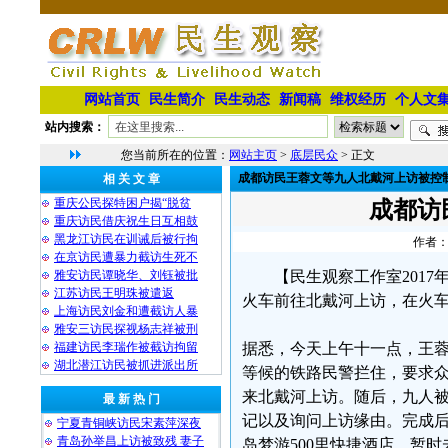
网站首页
民生简介
民生动态
新闻稿
维权经历
个人文
站内搜索：
您当前所在的位置：
网站主页
>
底层民众
> 正文
成都访民王蓉文等九人北戴河上访被控
相 关 文 章
重庆公民探特困户揭“脱贫
成都访
重庆访民借庆祝生日互相鼓
黑龙江访民在训诫后被行拘
作者：
在京访民遭暴力截访生死不
雅安访民谭晓华、刘钰被批
【民生观察工作室201
江苏访民王明珠被遣返
火车前往北戴河上访，在火
上海访民刘金和遭截访人暴
雅安三访民探视杨志祥被刑
福建访民李瑞作被截访拘留
据悉，今天上午十一点，王
湖北潜江访民被抓进派出所
等候的铁路民警拦住，要求
来北戴河上访。随后，九人
最 新 热 门
记以及询问上访缘由。完成
宁夏青铜峡访民宋素萍深夜
青岛孙举昌上访被致残 妻子
岛梦游500里快捷酒店，暂