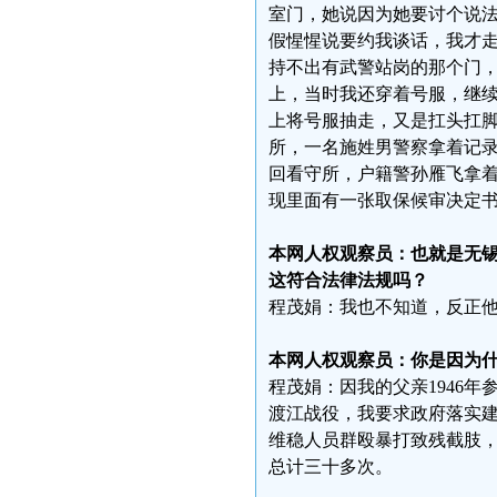
室门，她说因为她要讨个说法
假惺惺说要约我谈话，我才
持不出有武警站岗的那个门
上，当时我还穿着号服，继
上将号服抽走，又是扛头扛
所，一名施姓男警察拿着记
回看守所，户籍警孙雁飞拿
现里面有一张取保候审决定书
本网人权观察员：也就是无锡
这符合法律法规吗？
程茂娟：我也不知道，反正
本网人权观察员：你是因为
程茂娟：因我的父亲1946
渡江战役，我要求政府落实建
维稳人员群殴暴打致残截肢
总计三十多次。