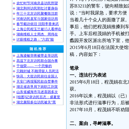
农忙时节河南息县访民邢望
苏B3211的警车，驶向精致
湖北荆州访民郭红讨要身份
说：“当时我尿急，要求方便
年三十北京访民聚餐陈沈群
河南访民袁军斗国家信访局
当着几十个众人的面撒了尿。
春节截访依旧 沈阳李香来武
事后，他们把程茂娟推搡到车
上海公民程玉兰被15人看押在
手。上车后程茂娟的手机被打
湖南维权人士周杰、周伟在
讨薪维权之路：“六四”能
蠡园开发区派出所地下室，他
2O15年6月18日在法国大
随 机 推 荐
稿，内容如下：
上海凌敏华将被带走等访民
高温下北京访民联合国办事
于佃荣—— 一个悲惨的
笔录
只顾封城 不顾滞留人员死活
一、违法行为表述
快讯：大批访民前往全国人
天安门再现冤民欲自焚事件
2015年6月18日，程茂
湖北省农垦局下岗职工刘茉
获。
山东省威海市马述喜因多次
2016年以来，程茂娟以（
[组图]记录访民百态：盛夏里
湖北襄阳多位访民被关“黑
非法形式进行滋事行为，后
2017年10月，程茂娟不听
二、案由，寻衅滋事。