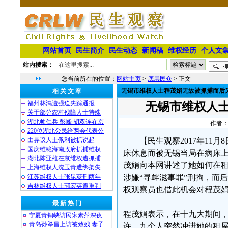
网站首页
民生简介
民生动态
新闻稿
维权经历
个人文
站内搜索：
您当前所在的位置：
网站主页
>
底层民众
> 正文
无锡市维权人士程茂娟无故被抓捕而后
相 关 文 章
福州林鸿遭强迫失踪通报
无锡市维权人
关于部分农村残障人士特殊
湖北帅仁兵 彭峰 胡双连在京
作者：
220位湖北公民给两会代表公
由异议人士佩利被抓说起
【民生观察2017年1
国庆维稳海南政府抓捕维权
床休息而被无锡当局在病床上
湖北陈亚雄在京维权遭抓捕
茂娟向本网讲述了她如何在
上海维权人沈玉青遭绑架失
江苏维权人士张昆获刑两年
涉嫌“寻衅滋事罪”刑拘，而
吉林维权人士郭宏英遭重判
权观察员也借此机会对程茂
最 新 热 门
程茂娟表示，在十九大期间，她
宁夏青铜峡访民宋素萍深夜
青岛孙举昌上访被致残 妻子
许，九个人突然冲进她的租