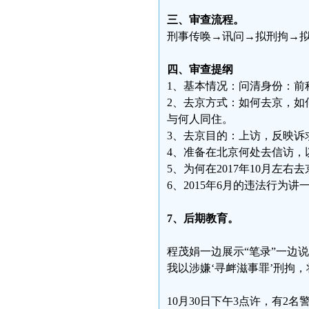
三、审查流程。
刑事传唤→讯问→拟刑拘→
四、审查提纲
1、基本情况：问清身份：前
2、去京方式：如何去京，如
与何人同住。
3、去京目的：上访，反映诉
4、准备在北京何处去信访，
5、为何在2017年10月左
6、2015年6月的违法行为讲
7、后期教育。
程茂娟一边展示“笔录”一边说
我以涉嫌‘寻衅滋事罪’刑拘
10月30日下午3点许，有2名