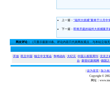
上一篇：
“福州大抓捕”案将于11月中
下一篇：
即将开庭的福州大抓捕案开
网友评论：
（只显示最新10条。评论内容只代表网友观点，与本站立场
·
开放
·
民主中国
·
独立中文笔会
·
争鸣动向
·
大纪元
·
中国人权双周刊
·
北京之
台
·
新世纪新闻网
·
德国之
|
设为首页
|
加入收
Copyright ©
网址：www.msg