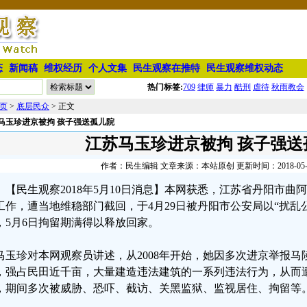
态
新闻稿
维权经历
个人文集
民生观察在推特
民生观察维权动态
热门标签:
709
律师
暴力
酷刑
虐待
秋雨教会
页
>
底层民众
> 正文
马玉珍进京被拘 孩子强送孤儿院
江苏马玉珍进京被拘 孩子强送
作者：民生编辑 文章来源：本站原创 更新时间：2018-05-11 
【民生观察2018年5月10日消息】本网获悉，江苏省丹阳市
工作，遭当地维稳部门截回，于4月29日被丹阳市公安局以“扰乱
，5月6日拘留期满得以释放回家。
马玉珍对本网观察员讲述，从2008年开始，她因多次进京举报
，强占民田近千亩，大量建造违法建筑的一系列违法行为，从而
，期间多次被威胁、恐吓、截访、关黑监狱、监视居住、拘留等