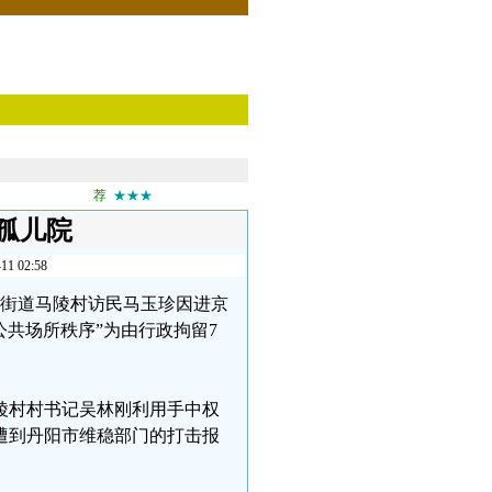
荐
★★★
孤儿院
02:58
曲阿街道马陵村访民马玉珍因进京
公共场所秩序”为由行政拘留7
马陵村村书记吴林刚利用手中权
遭到丹阳市维稳部门的打击报
。