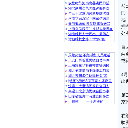
农忙时节河南息县访民邢望
马
湖北荆州访民郭红讨要身份
门
年三十北京访民聚餐陈沈群
河南访民袁军斗国家信访局
地
春节截访依旧 沈阳李香来武
押
上海公民程玉兰被15人看押在
处
湖南维权人士周杰、周伟在
讨薪维权之路：“六四”能
自
随 机 推 荐
两
只顾封城 不顾滞留人员死活
天安门再现冤民欲自焚事件
书
上海凌敏华将被带走等访民
湖北省农垦局下岗职工刘茉
4
湖北襄阳多位访民被关“黑
[组图]记录访民百态：盛夏里
出
快讯：大批访民前往全国人
高温下北京访民联合国办事
第
山东省威海市马述喜因多次
于佃荣—— 一个悲惨的
京
在
验