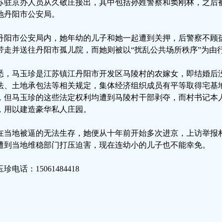
苏驻京办人员从久敬庄接出，其中包括孙姓警察和窦刚林，之后被警
地丹阳市公安局。
丹阳市公安局内，她年幼的儿子和她一起遭到关押，后警察不顾
带走并送往丹阳市孤儿院，而她则被以“扰乱公共场所秩序”为由
悉，马玉珍是江苏镇江丹阳市开发区马陵村的农嫁女，即结婚后
法、土地承包法等相关规定，集体经济组织成员有平等取得宅基
，但马玉珍的这些法定权利均遭到马陵村干部剥夺，而村书记本
，用以建造豪华私人庄园。
在当地被逼的无法生存，她便从十年前开始多次进京，上访举报
遭到当地维稳部门打压迫害，现在连幼小的儿子也不能幸免。
珍电话：15061484418