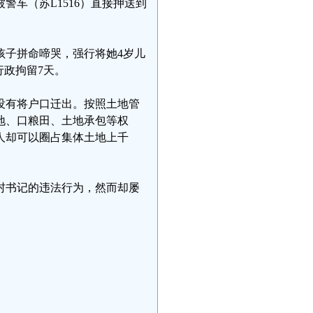
车（苏L1516）直接押送到
孩子拼命啼哭，强行将她4岁儿
行政拘留7天。
没有将户口迁出。按照土地管
地、口粮田、土地承包等权
人却可以圈占集体土地上千
村书记的违法行为，然而却屡