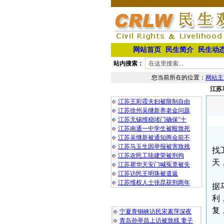
网站首页
民生简介
民生动
站内搜索：
您当前所在的位置：
网站主
江苏
相 关 文 章
江苏王彩霞夫妇被限制自由
江苏徐州吴继新养老金问题
江苏无锡维稳堵门确保“十
江苏南通一中学生被殴致死
江苏吴继新被通知两会前不
江苏马玉生因举报被害致残
找
江苏农民工陆建荣被刑拘
天
江苏瞿华天安门喊冤竟被失
江苏访民王明珠被遣返
江苏维权人士张昆获刑两年
据
利
最 新 热 门
复
宁夏青铜峡访民宋素萍深夜
青岛孙举昌上访被致残 妻子