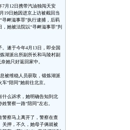
7月12日携带汽油独闯天安
9月19日她因进京上访被截回当
以“寻衅滋事罪”执行逮捕，后羁
0日，她被法院以“寻衅滋事罪”判
子。遂于今年4月13日，即全国
锻炼湖派出所副所长和马陵村副
无奈她只好返回家中。
信息被维稳人员获取，锻炼湖派
车“陪同”她前往北京。
有什么诉求，她明确告知到北
姓警察一路“陪同”左右。
姓警察马上离开了，警察在查
）关押，不久，她母子俩就被