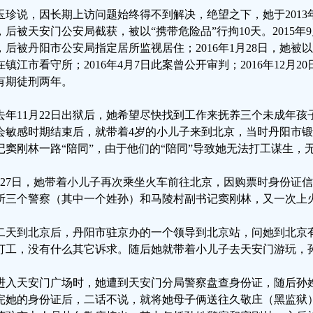
玉珍说，因长期上访问题始终得不到解决，绝望之下，她于2013年
，后被天安门公安局截获，被以“携带危险品”行拘10天。2015年
，后被丹阳市公安局指定居所监视居住；2016年1月28日，她被
在镇江市看守所；2016年4月7日此案曾公开审判；2016年12月2
有期徒刑两年。
去年11月22日出狱后，她希望尽快找到工作来抚养三个未成年孩
会敏感时期结束后，就带着4岁的小儿子来到北京，当时丹阳市
记窦刚林一路“陪同”，由于他们的“陪同”导致她无法打工谋生，
月27日，她带着小儿子再次乘坐火车前往北京，因购票时身份证
所三个警察（其中一个姓孙）和马陵村副书记窦刚林，又一次上火
二天到北京后，丹阳市驻京办的一个领导到北京站，问她到北京
打工，没有什么其它诉求。随后她就带着小儿子去天安门游玩，孙
进入天安门广场时，她遭到天安门分局警察盘查身份证，随后孙
完她的身份证后，二话不说，就将她母子俩送往久敬庄（黑监狱