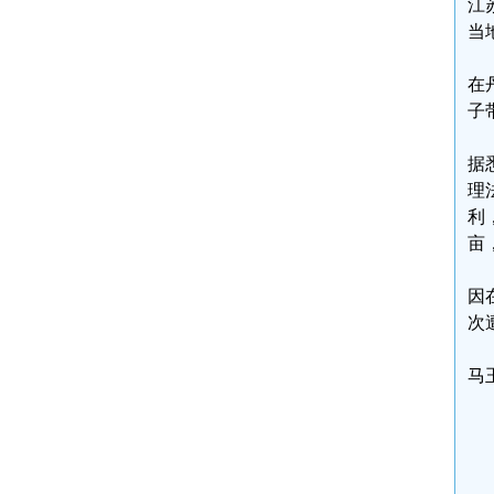
江
当
在
子
据
理
利
亩
因
次
马玉