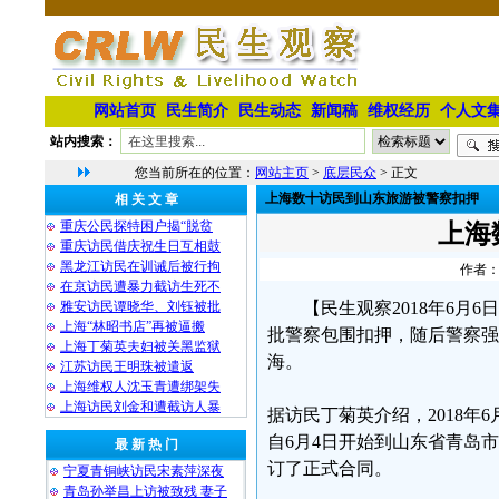
网站首页
民生简介
民生动态
新闻稿
维权经历
个人文
站内搜索：
您当前所在的位置：
网站主页
>
底层民众
> 正文
上海数十访民到山东旅游被警察扣押
相 关 文 章
重庆公民探特困户揭“脱贫
上海
重庆访民借庆祝生日互相鼓
黑龙江访民在训诫后被行拘
作者：
在京访民遭暴力截访生死不
雅安访民谭晓华、刘钰被批
【民生观察2018年6月
上海“林昭书店”再被逼搬
批警察包围扣押，随后警察强
上海丁菊英夫妇被关黑监狱
海。
江苏访民王明珠被遣返
上海维权人沈玉青遭绑架失
上海访民刘金和遭截访人暴
据访民丁菊英介绍，2018年
自6月4日开始到山东省青岛
最 新 热 门
订了正式合同。
宁夏青铜峡访民宋素萍深夜
青岛孙举昌上访被致残 妻子