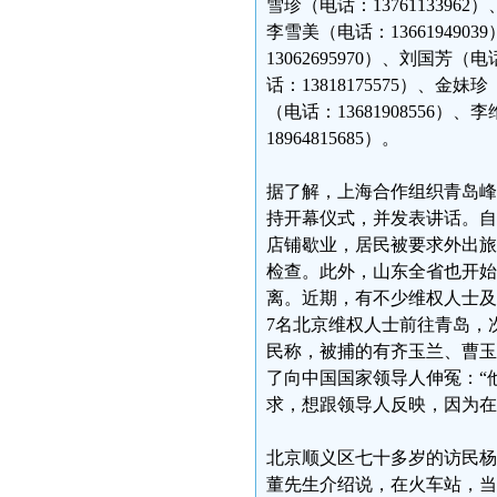
雪珍（电话：13761133962）
李雪美（电话：136619490
13062695970）、刘国芳（电
话：13818175575）、金妹珍
（电话：13681908556）、李
18964815685）。
据了解，上海合作组织青岛峰
持开幕仪式，并发表讲话。自
店铺歇业，居民被要求外出旅
检查。此外，山东全省也开始
离。近期，有不少维权人士及
7名北京维权人士前往青岛，
民称，被捕的有齐玉兰、曹玉
了向中国国家领导人伸冤：“
求，想跟领导人反映，因为在
北京顺义区七十多岁的访民杨
董先生介绍说，在火车站，当