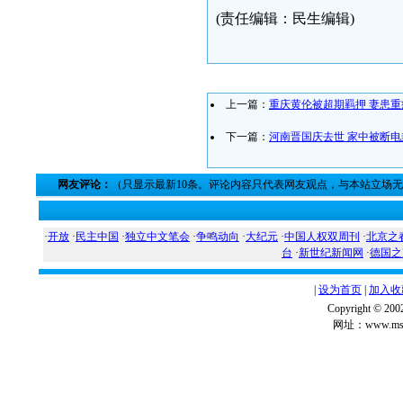
(责任编辑：民生编辑)
上一篇：
重庆黄伦被超期羁押 妻患
下一篇：
河南晋国庆去世 家中被断电
网友评论：
（只显示最新10条。评论内容只代表网友观点，与本站立场
·
开放
·
民主中国
·
独立中文笔会
·
争鸣动向
·
大纪元
·
中国人权双周刊
·
北京之
台
·
新世纪新闻网
·
德国之
|
设为首页
|
加入收
Copyright ©
网址：www.msg