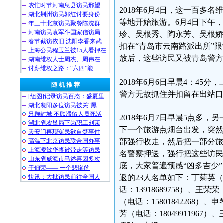
农忙时节河南息县访民邢望
2018年6月4日，这一百
湖北荆州访民郭红讨要身份
等地开始旅游。6月4日下午
年三十北京访民聚餐陈沈群
河南访民袁军斗国家信访局
珍、吴根秀、陶永芳、吴根娇
春节截访依旧 沈阳李香来武
扣在“青岛市云南路派出所”
上海公民程玉兰被15人看押在
放后，这些访民又被青岛警方
湖南维权人士周杰、周伟在
讨薪维权之路：“六四”能
2018年6月6日早晨4：45分
随 机 推 荐
警方无故抓住并扣留在出站口
[组图]记录访民百态：盛夏里
湖北襄阳多位访民被关“黑
只顾封城 不顾滞留人员死活
2018年6月7日早晨5点多
湖北省农垦局下岗职工刘茉
下一个旅游点畑台出发，突然
天安门再现冤民欲自焚事件
高温下北京访民联合国办事
部强行收走，然后把一部分旅
上海凌敏华将被带走等访民
名警察押送，强行把这些访民
山东省威海市马述喜因多次
底，大家普遍预感“凶多吉少
于佃荣—— 一个悲惨的
快讯：大批访民前往全国人
返的23人名单如下：丁菊英（电话
话：13918689758）、王荣荣
（电话：15801842268）、申
芳（电话：18049911967）、