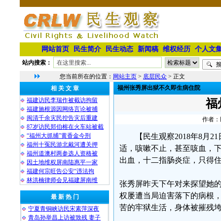
网站首页
民生简介
民生动态
新闻稿
维权经历
个人文
站内搜索：
您当前所在的位置：
网站主页
>
底层民众
> 正文
福州张秀屏出狱不久即生病住院
相 关 文 章
福建访民李瑞作被截访拘留
福
福建施根源因网络言论被捕
闽清千余灾民控告灾后重建
作者：民
87岁访民郑伯榕在火车站被截
“福州大抓捕”黄香金今刑
【民生观察2018年8月
福州十冤民游北戴河遭关押
适，咳嗽不止，甚至咳血，
福州道澳村两参选人资格被
出血，十二指肠炎症，只得
因土地维权屏南陆惠平一家
福建何宗旺告公安“违法拘
林洪楠律师会见福建屏南维
张秀屏昨天下午对来探望她的
权屡遭当局迫害落下的病根
最 新 热 门
苦的牢狱生活，身体被摧残
宁夏青铜峡访民宋素萍深夜
青岛孙举昌上访被致残 妻子