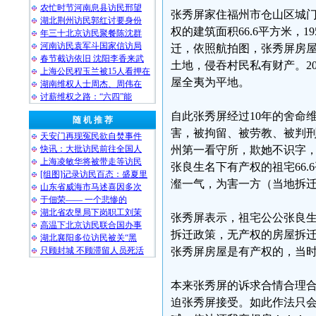
农忙时节河南息县访民邢望
张秀屏家住福州市仓山区城门
湖北荆州访民郭红讨要身份
权的建筑面积66.6平方米，1
年三十北京访民聚餐陈沈群
河南访民袁军斗国家信访局
迁，依照航拍图，张秀屏房
春节截访依旧 沈阳李香来武
土地，侵吞村民私有财产。20
上海公民程玉兰被15人看押在
屋全夷为平地。
湖南维权人士周杰、周伟在
讨薪维权之路：“六四”能
自此张秀屏经过10年的舍命
随 机 推 荐
害，被拘留、被劳教、被判刑
天安门再现冤民欲自焚事件
快讯：大批访民前往全国人
州第一看守所，欺她不识字
上海凌敏华将被带走等访民
张良生名下有产权的祖宅66
[组图]记录访民百态：盛夏里
瀣一气，为害一方（当地拆
山东省威海市马述喜因多次
于佃荣—— 一个悲惨的
湖北省农垦局下岗职工刘茉
张秀屏表示，祖宅公公张良生
高温下北京访民联合国办事
拆迁政策，无产权的房屋拆迁
湖北襄阳多位访民被关“黑
只顾封城 不顾滞留人员死活
张秀屏房屋是有产权的，当
本来张秀屏的诉求合情合理
迫张秀屏接受。如此作法只