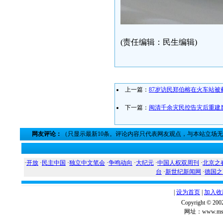
(责任编辑：民生编辑)
上一篇：
87岁访民郑伯榕在火车站被
下一篇：
闽清千余灾民控告灾后重建
网友评论：
（只显示最新10条。评论内容只代表网友观点，与本站立场
·
开放
·
民主中国
·
独立中文笔会
·
争鸣动向
·
大纪元
·
中国人权双周刊
·
北京之
台
·
新世纪新闻网
·
德国之
|
设为首页
|
加入收
Copyright ©
网址：www.msg