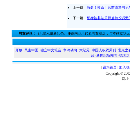
上一篇：
救命！救命！营前街道书记
下一篇：
杨桦被非法关押虐待投诉无
网友评论：
（只显示最新10条。评论内容只代表网友观点，与本站立场
·
开放
·
民主中国
·
独立中文笔会
·
争鸣动向
·
大纪元
·
中国人权双周刊
·
北京之
台
·
新世纪新闻网
·
德国之
|
设为首页
|
加入收
Copyright ©
网址：w