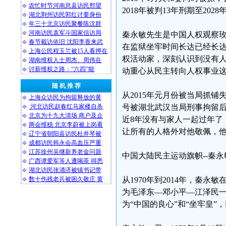
农忙时节河南息县访民邢望
2018年被判13年刑期至2028
湖北荆州访民郭红讨要身份
年三十北京访民聚餐陈沈群
河南访民袁军斗国家信访局
秦永敏先生是中国人权观察
春节截访依旧 沈阳李香来武
在监狱坐牢时间长达已经长达
上海公民程玉兰被15人看押在
权活动家，深刻认识到没有人
湖南维权人士周杰、周伟在
讨薪维权之路：“六四”能
动重心从民主转向人权事业
随 机 推 荐
从2015年元月份被当局抓铺
上海众访民为拘留释放的黄
河北访民赵春红马家楼自杀
号被湖北武汉当局刑事拘留后
北京为十九大清场 商户及企
近8年没有与家人一起过年了
两会维稳 北京李蔚被上岗看
让所有的人格外对他敬佩，
辽宁省朝阳县访民杜井琴被
成都访民韩永会高血压严重
江苏徐州吴继新养老金问题
中国大陆民主运动旗帜--秦
广西谭爱军等人遭喝茶 得悉
湖北访民张涌济被镇书记带
数十伤残老兵被困久敬庄 黄
从1970年到2014年，秦永
为毛泽东—邓小平—江泽民
为“中国的良心”和“坐牢皇”