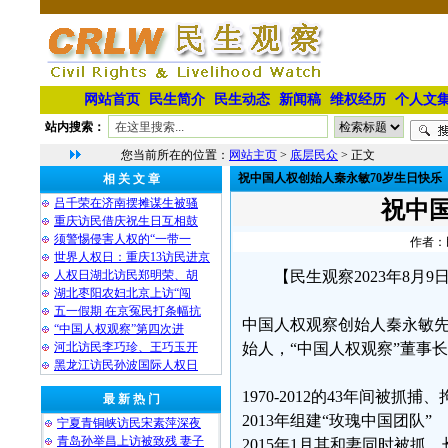
网站首页
民生简介
民生动态
新闻稿
维权经历
个人文
站内搜索：
您当前所在的位置：
网站主页
>
底层民众
> 正文
祝中国人权创始人秦永敏70岁生日快乐
相 关 文 章
吕千荣在济南摆摊谋生被骚
祝中
重庆访民借庆祝生日互相鼓
须警惕侵害人权的“一带一
作者：民
世界人权日：重庆13访民进京
人权日湖北访民郑明荣、胡
【民生观察2023年8月
湖北枣阳农妇北京上访“闯
五一假期 在京冤民打条幅抗
中国人权观察创始人秦永敏先
“中国人权观察”第四次进
河北访民李巧珍、王巧玉开
始人，“中国人权观察”董事
黑龙江访民孙波国际人权日
1970-2012的43年间被抓捕
最 新 热 门
2013年组建“玫瑰中国团队”
宁夏青铜峡访民宋素萍深夜
青岛孙举昌上访被致残 妻子
2015年1月其和妻同时被抓