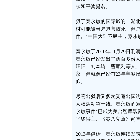
尔和平奖提名。
摄于秦永敏的国际影响，湖
时可能被当局迫害致死，但
件。“中国大陆不民主，秦永
秦永敏于2010年11月29
秦永敏已经发出了两百多份
旺阳、刘本琦、曹顺利等人）
家，但就像已经有23年牢狱
仰。
尽管出狱后又多次受邀出国
人权活动第一线。秦永敏的遭
永敏事件”已成为美台智库观
平奖得主、《零八宪章》起
2013年伊始，秦永敏连续