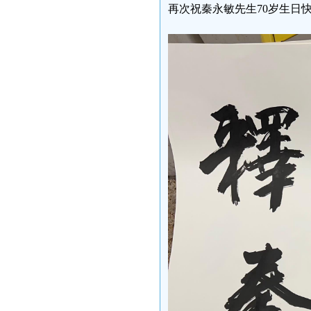
再次祝秦永敏先生70岁生日