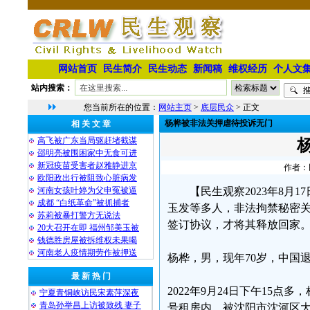
网站首页
民生简介
民生动态
新闻稿
维权经历
个人文
站内搜索：
您当前所在的位置：
网站主页
>
底层民众
> 正文
杨桦被非法关押虐待投诉无门
相 关 文 章
高飞被广东当局驱赶堵截谋
邵明亮被围困家中无食可进
新冠疫苗受害者赵雅静进京
作者：民
欧阳政出行被阻致心脏病发
河南女孩叶婷为父申冤被逼
【民生观察2023年8
成都 “白纸革命”被抓捕者
玉发等多人，非法拘禁秘密关
苏莉被暴打警方无说法
签订协议，才将其释放回家
20大召开在即 福州邹美玉被
钱德胜房屋被拆维权未果喝
河南老人疫情期劳作被押送
杨桦，男，现年70岁，中国
最 新 热 门
2022年9月24日下午15点
宁夏青铜峡访民宋素萍深夜
青岛孙举昌上访被致残 妻子
号租房内，被沈阳市沈河区