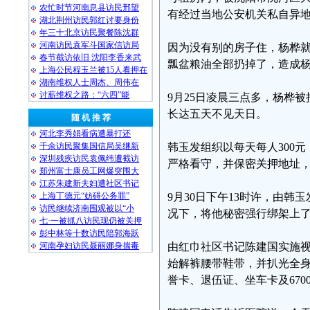
农忙时节河南息县访民邢望
有经过当地公安机关私自异
湖北荆州访民郭红讨要身份
年三十北京访民聚餐陈沈群
河南访民袁军斗国家信访局
因为没有别的房子住，杨桦
春节截访依旧 沈阳李香来武
瓢盆粮油全部扔掉了，造成
上海公民程玉兰被15人看押在
湖南维权人士周杰、周伟在
讨薪维权之路：“六四”能
9月25日凌晨三点多，杨桦被
长达五天不见天日。
随 机 推 荐
​河北李秀娟看病遭暴打还
千余访民聚集国信局吴继新
韩玉发组织以每天每人300
深圳残疾访民袁佩纬遭截访
严格看守，并保密关押地址
郑州富士康员工网爆突围大
江苏朱建新夫妇遭社区书记
上海丁德元“妨碍公务罪”
9月30日下午13时许，由
访民继续济南围观被以“小
况下，将他秘密强行绑架上
七·一被抓八访民现仍被关押
彭中林等十数访民陪郭海跃
河南孕妇访民聂丽娜身揣毒
由红巾社区书记陈建国实施
始解裤腰带鞋带，并扒光全
誉卡、退伍证、坐车卡及670