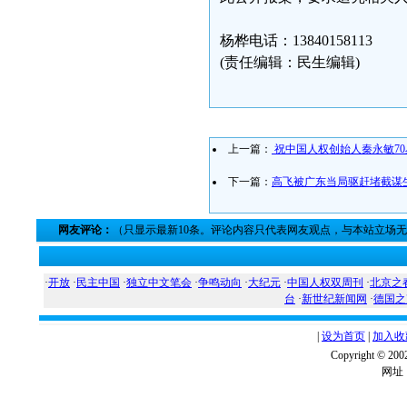
杨桦电话：13840158113
(责任编辑：民生编辑)
上一篇：
祝中国人权创始人秦永敏7
下一篇：
高飞被广东当局驱赶堵截谋
网友评论：
（只显示最新10条。评论内容只代表网友观点，与本站立场
·
开放
·
民主中国
·
独立中文笔会
·
争鸣动向
·
大纪元
·
中国人权双周刊
·
北京之
台
·
新世纪新闻网
·
德国之
|
设为首页
|
加入收
Copyright ©
网址：w