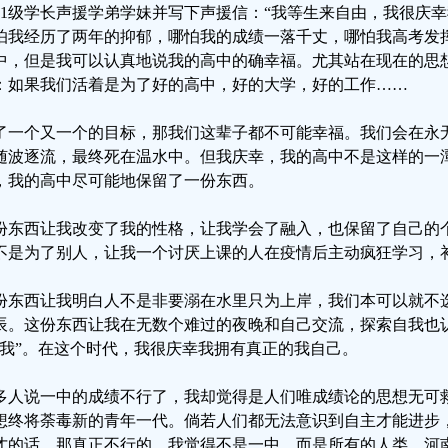
21级学长声援学弟学妹并写下声援信：“我等生来自由，我很庆
怕我经历了两年的抑郁，哪怕我的成绩一落千丈，哪怕我高考发
中，但是我可以认真地说我的高中的确幸福。尤其站在现在的思
：如果我们活着是为了好的高中，好的大学，好的工作……
了一个又一个的目标，那我们这辈子都不可能幸福。我们会在永
随波逐流，最终死在温水中。但我庆幸，我的高中不是这样的一
，我的高中尽可能地保留了一份东西。
份东西让我改变了我的性格，让我学会了融入，也保留了自己的
不是为了别人，让我一个讨厌上课的人在疫情后主动疯狂学习，
份东西让我明白人不是非要溺在水里只为上岸，我们本可以就不
辰。这份东西让我在无数个难过的夜晚和自己交流，探索自我也
“我”。在这个时代，我很庆幸我拥有真正的我自己。
多人说一中的成绩不行了，我却觉得是人们唯成绩论的思想无可
想终将荼毒新的青年一代。倘若人们都无法意识到自主才能进步
才的话，那真正不行的，我觉得不是一中，而是所有的人类。河