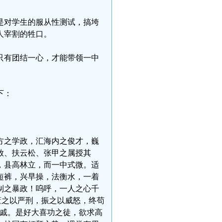
是对学生的服从性测试，搞垮
人宰割的牲口。
只有团结一心，才能带领一中
下：
方之学政，汇海内之俊才，巍
放、扶云松、张甲之属授其
，县高林立，而一中式微。适
短裤，兴早操，法衡水，一着
制之暴政！呜呼，一人之心千
董之以严刑，振之以威怒，终苟
戚戚。是好大喜功之徒，欲求高