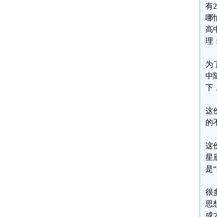
有
哪
高
理
为
中
下
这
的
这
星
是
很
思
成