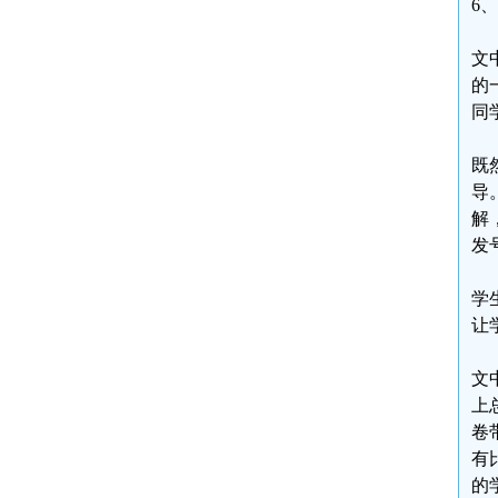
6
文
的
同
既
导
解
发
学
让
文
上
卷
有
的