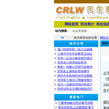
网站首页
民生简介
民生动
站内搜索：
您当前所在的位置：
网站主
郑州
相 关 文 章
厦门技师学院一班主任跳楼
上海中学生学农教育活动出
常州一企业主被连续约谈后
苏州吴小燕求救命呼求
鹤岗一供暖公司因亏损将停
郑州富士康再起群体事件
止
郑州大学疫情封控学生聚集
《
郑州富士康员工网爆突围大
长沙一自建房垮塌失联孩子
2
郑州访民在京遭到绑架恐吓
生
最 新 热 门
据
宁夏青铜峡访民宋素萍深夜
青岛孙举昌上访被致残 妻子
新