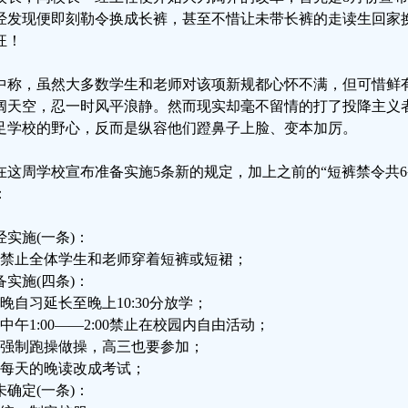
经发现便即刻勒令换成长裤，甚至不惜让未带长裤的走读生回家
狂！
中称，虽然大多数学生和老师对该项新规都心怀不满，但可惜鲜
阔天空，忍一时风平浪静。然而现实却毫不留情的打了投降主义
足学校的野心，反而是纵容他们蹬鼻子上脸、变本加厉。
在这周学校宣布准备实施5条新的规定，加上之前的“短裤禁令共6
：
经实施(一条)：
、禁止全体学生和老师穿着短裤或短裙；
备实施(四条)：
、晚自习延长至晚上10:30分放学；
、中午1:00——2:00禁止在校园内自由活动；
、强制跑操做操，高三也要参加；
、每天的晚读改成考试；
未确定(一条)：