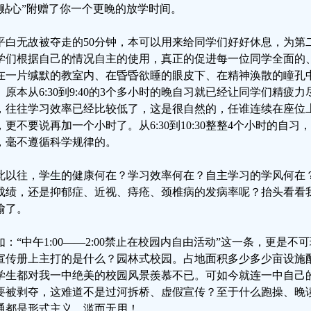
“贴心”附赠了你一个更晚的放学时间。
平白无故被夺走的50分钟，本可以用来给同学们好好休息，为第
学们根据自己的情况自主的使用，真正的促进每一位同学全面的
在一片缄默的教室内、在昏昏欲睡的眼皮下、在精神涣散的瞳孔
。原本从6:30到9:40的3个多小时的晚自习就已经让同学们精疲
，往往学习效率已经比较低了，这是很自然的，任谁连续在座位
，更不要说再加一个小时了。从6:30到10:30整整4个小时的自
，毫不遵循科学规律的。
此以往，学生的健康何在？学习效率何在？自主学习的学风何在
成绩，还是抑郁症、近视、痔疮、颈椎病的发病率呢？抬头看看
喻了。
如：“中午1:00——2:00禁止在校园内自由活动”这一条，更是
宣传册上主打的是什么？园林式校园。占地面积多少多少亩设施
学生都对我一中绝美的校园风景羨慕不已。可如今就连一中自己
要被剥夺，这难道不是过河拆桥、虚假宣传？至于什么跑操、晚
通都是形式主义，滥而无用！