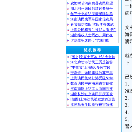
农忙时节河南息县访民邢望
一
湖北荆州访民郭红讨要身份
病
年三十北京访民聚餐陈沈群
河南访民袁军斗国家信访局
春节截访依旧 沈阳李香来武
文
上海公民程玉兰被15人看押在
海
湖南维权人士周杰、周伟在
讨薪维权之路：“六四”能
满
随 机 推 荐
就
[图文]宁夏十五岁上访少女被
河北廊坊市访民王秀芝被警
下
“申冤节”上海600多位市民
宁夏银川访民李韫竹离开黑
已
上海访民集体赴港受阻&nbs
数百访民中南海周边寄信被
1
河南南阳上访工人曲国胜被
准
湖南长沙在京访民彭庆国被
2
[组图]上海访民被发放奥运告
江苏马玉生因举报被害致残
3
4
5
暂