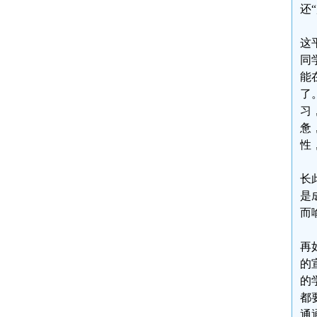
还
这
同
能
了
习
惫
性
长
是
而
再
的
的
都
通