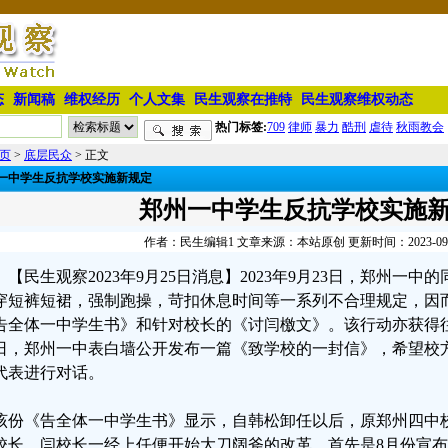
态
新闻稿
维权经历
个人文集
民生观察在推特
民生观察维权动态
热门标签:
709
律师
暴力
酷刑
虐待
秋雨教会
页
>
底层民众
> 正文
一中学生反抗学校实施新规定
郑州一中学生反抗学校实施
作者：民生编辑1 文章来源：本站原创 更新时间：2023-09-25
【民生观察2023年9月25日消息】2023年9月23日，郑州一
穿短裤短裙，强制跑操，苛扣休息时间等一系列不合理规定，因
告全体一中学生书》和针对校长的《讨闫檄文》。该行动亦获得
4日，郑州一中表白墙公开发布一篇《致学校的一封信》，希望校
代表进行对话。
该份《告全体一中学生书》显示，自韩松卸任以后，原郑州四中
校长，闫校长一经上任便开始大刀阔斧的改革，首先是8月份宣