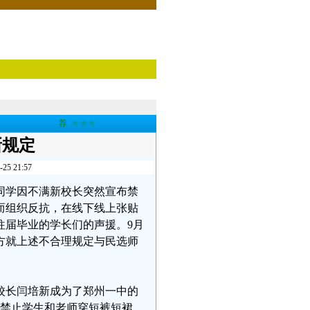
荐
★★★
新规定
 21:57
中的同学因不满新校长突然宣布禁
而组织反抗，在线下线上张贴
往届毕业的学长们的声援。9月
方就上述不合理规定与民选师
校长闫培新成为了郑州一中的
布禁止学生和老师穿短裤短裙，