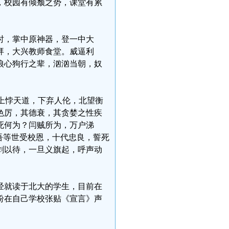
，校园有倾颓之势，课堂有累
时，掌中原神器，登一中大
拜，大兴教师食堂。威逼利
狼心狗行之辈，汹汹当朝，奴
，上悖天道，下弃人伦，北望衡
色厉，其德衰，其贪婪之性疾
死何为？闫贼所为，万户涕
吾等世受校恩，十代忠良，誓死
剑以待，一旦义旗起，呼声动
经就读于北大的学生，目前在
纷在自己学校张贴《宣言》声