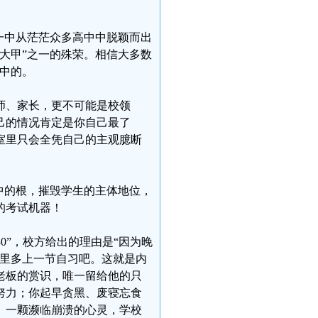
一中从茫茫众多高中中脱颖而出
大甲”之一的殊荣。相信大多数
中的。
师、家长，更不可能是校领
己的情况肯定是你自己最了
室里只会全凭自己的主观臆断
中的根，摧毁学生的主体地位，
的考试机器！
30”，校方给出的理由是“因为晚
室里多上一节自习吧。这就是内
老板的赏识，唯一留给他的只
努力；你起早贪黑、废寝忘食
、一颗濒临崩溃的心灵，学校