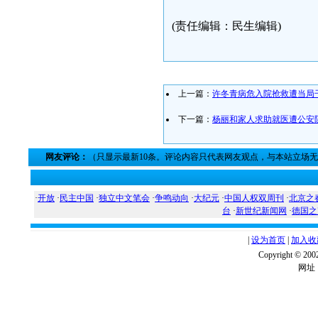
(责任编辑：民生编辑)
上一篇：
许冬青病危入院抢救遭当局
下一篇：
杨丽和家人求助就医遭公安
网友评论：
（只显示最新10条。评论内容只代表网友观点，与本站立场
·
开放
·
民主中国
·
独立中文笔会
·
争鸣动向
·
大纪元
·
中国人权双周刊
·
北京之
台
·
新世纪新闻网
·
德国之
|
设为首页
|
加入收
Copyright ©
网址：w