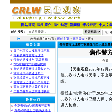
网站首页
民生简介
民生动态
新闻稿
维权经历
个人文
站内搜索：
您当前所在的位置：
网站主页
>
底层民众
> 正文
焦作警方无证跨市夜查住宅老人遭反复
相 关 文 章
厦门七百多人被车行以租车
焦作警
苏莉被暴打警方无说法
传樊钧益被捕与“武装组织
作者：民
“六四”期间方言被骚扰传
樊钧益遭警察误抓并收走电
【民生观察2025年12
湖南邵凤平被逼迁户口
院85岁老人韦老民宅，不出
张国樟等八人探视毛黎惠被
缠。
警方施压迫使袁小华离开长
警方以驱赶胁迫黄昭云定时
广西李燕军因进京遭传唤后
据博主“铁骨侠心”于2025年
85岁的老人韦老已经入睡，
最 新 热 门
进入检查。
宁夏青铜峡访民宋素萍深夜
青岛孙举昌上访被致残 妻子