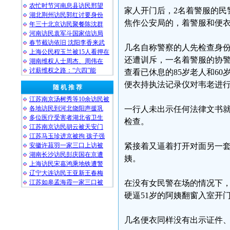
农忙时节河南息县访民邢望
家人开门后，2名着警服的民
湖北荆州访民郭红讨要身份
焦作公安局的，着警服和便
年三十北京访民聚餐陈沈群
河南访民袁军斗国家信访局
春节截访依旧 沈阳李香来武
几名自称警察的人先检查身
上海公民程玉兰被15人看押在
还遭训斥，一名着警服的协
湖南维权人士周杰、周伟在
讨薪维权之路：“六四”能
查看已休息的85岁老人和6
便衣持执法记录仪对韦老进
随 机 推 荐
江苏南京汤树秀等10余访民被
各地访民到河北饶阳声援巩
一行人未出示任何法律文书
多位医疗受害者湖北省卫生
检查。
江苏南京访民胡云被天安门
江苏马玉珍进京被拘 孩子强
安徽许菽羽一家三口上访被
紧接着又逼着打开对面另一
湖南长沙访民彭庆国在京遭
姨。
上海访民宋嘉鸿乘地铁遭警
辽宁大连访民王亚新王春梅
江苏如皋孟海霞一家三口被
在没有女民警在场的情况下
硬逼51岁的阿姨翻窗入室开
几名便衣同样没有出示证件