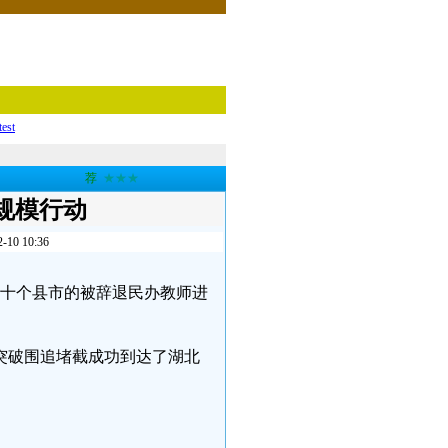
test
荐
★★★
规模行动
 10:36
、二十个县市的被辞退民办教师进
突破围追堵截成功到达了湖北
。