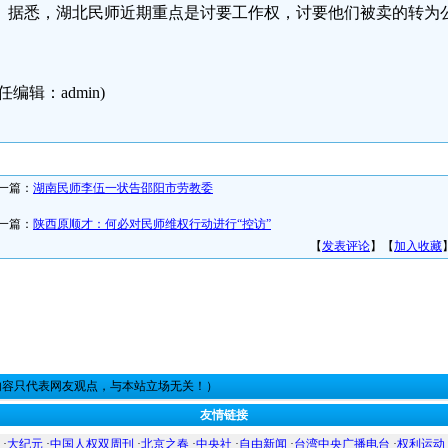
据悉，湖北民师近期重点是讨要工作权，讨要他们被卖的转为
任编辑：admin)
一篇：
湖南民师李伍一状告邵阳市劳教委
一篇：
陕西原顺才：何必对民师维权行动进行“控访”
【
发表评论
】【
加入收藏
内容只代表网友观点，与本站立场无关！）
友情链接
·
大纪元
·
中国人权双周刊
·
北京之春
·
中央社
·
自由新闻
·
台湾中央广播电台
·
权利运动