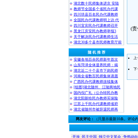
湖北数十民师集体进京 安陆
教师节全国多个省民办代课
四川珙县百名民办代课教师
全国民办代课教师明上访 代
四川宜宾民办代课教师召开
(责
黑龙江庆安民办教师举报3
关于解决民办代课教师生活
湖北30多个县市民师教育厅前
随 机 推 荐
上
安徽各地百余民师新年首次
山东菏泽全体退养民师：揭
下
湖北近二十个县市下岗民师
河南全省数百民师集体请愿
广西民办代课教师连续集体
[组图]湖北随州、江陵两地民
国内倪广礼（公办转民办教
湖北阳新给民办教师买保险
江苏上千民办代课教师省府
湖北省随州市被辞退民师再
网友评论：
（只显示最新10条。评论
·
开放
·
民主中国
·
独立中文笔会
·
争鸣动向