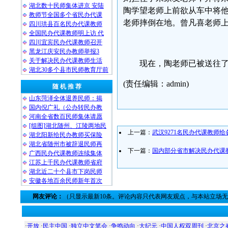
湖北数十民师集体进京 安陆
陶学望老师上前欲从车中将
教师节全国多个省民办代课
老师摔倒在地。曾凡喜老师
四川珙县百名民办代课教师
全国民办代课教师明上访 代
四川宜宾民办代课教师召开
黑龙江庆安民办教师举报3
关于解决民办代课教师生活
现在，陶老师已被送往了
湖北30多个县市民师教育厅前
(责任编辑：admin)
随 机 推 荐
山东菏泽全体退养民师：揭
国内倪广礼（公办转民办教
河南全省数百民师集体请愿
[组图]湖北随州、江陵两地民
上一篇：
武汉9271名民办代课教师
湖北阳新给民办教师买保险
湖北省随州市被辞退民师再
下一篇：
国内部分省市解决民办代课
广西民办代课教师连续集体
江苏上千民办代课教师省府
湖北近二十个县市下岗民师
安徽各地百余民师新年首次
网友评论：
（只显示最新10条。评论内容只代表网友观点，与本站立场
·
开放
·
民主中国
·
独立中文笔会
·
争鸣动向
·
大纪元
·
中国人权双周刊
·
北京之