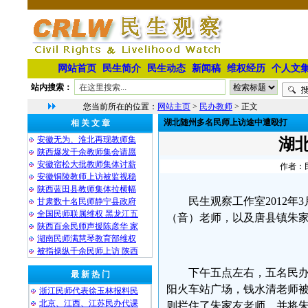
网站首页
民生简介
民生动态
新闻稿
维权经历
个人文
站内搜索：
您当前所在的位置：
网站主页
>
民办教师
> 正文
湖北随州多名民师上访途中遭殴打
相 关 文 章
安徽无为、淮北再现教师集
湖
陕西爆发千余教师集会请愿
安徽宿松大批教师集体讨薪
作者：民
安徽铜陵教师上访被监视稳
陕西蓝田县教师集体拉横幅
民生观察工作室2012
甘肃数十名民师静宁县政府
全国民师联属维权 黑龙江五
（音）老师，以及唐县镇朱
陕西百余民师声援陈彦华 家
湖南民师满慧琴教育部维权
被指操纵千余民师上访 陕西
下午五点左右，五名民
最 新 热 门
阳火车站广场，钱水清老师
浙江民师代表徐玉林报料民
北京、江西、江苏民办代课
则拦住了朱家友老师，并将