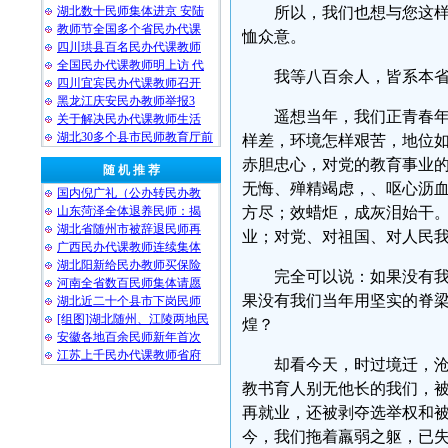
湖北数十民师集体进京 安陆
所以，我们也想与您这
教师节全国多个省民办代课
恤众意。
四川珙县百名民办代课教师
全国民办代课教师明上访 代
我等八百余人，皆系本
四川宜宾民办代课教师召开
黑龙江庆安民办教师举报3
遥想当年，我们正青春
关于解决民办代课教师生活
湖北30多个县市民师教育厅前
样差，环境怎样艰苦，地位
赤胆忠心，对党的教育事业
随 机 推 荐
无悔、殚精竭虑，、呕心沥血
国内倪广礼（公办转民办教
山东菏泽全体退养民师：揭
方尽；效蜡炬，成灰泪始干
湖北省随州市被辞退民师再
业；对党、对祖国、对人民
广西民办代课教师连续集体
湖北阳新给民办教师买保险
完全可以说：如果没有
河南全省数百民师集体请愿
果没有我们当年用坚实的脊
湖北近二十个县市下岗民师
[组图]湖北随州、江陵两地民
煌？
安徽各地百余民师新年首次
江苏上千民办代课教师省府
却看今天，时过境迁，
教书育人别无他长的我们，
再就业，还被剥夺选举权和
今，我们拖着羸弱之躯，已