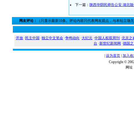
下一篇：
陕西华阴民师告公安 湖北
网友评论：
（只显示最新10条。评论内容只代表网友观点，与本站立场
·
开放
·
民主中国
·
独立中文笔会
·
争鸣动向
·
大纪元
·
中国人权双周刊
·
北京之
台
·
新世纪新闻网
·
德国之
|
设为首页
|
加入收
Copyright ©
网址：w