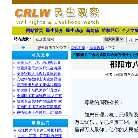
网站首页
民生简介
民生动态
新闻稿
维权经历
个人文
站内搜索：
您当前所在的位置：
网站主页
>
民办教师
> 正文
邵阳市八百余名原教师给周强省长的公
相 关 文 章
安徽无为、淮北再现教师集
邵阳市
陕西爆发千余教师集会请愿
安徽宿松大批教师集体讨薪
作者：邵阳市八百余名原
安徽铜陵教师上访被监视稳
陕西蓝田县教师集体拉横幅
甘肃数十名民师静宁县政府
全国民师联属维权 黑龙江五
陕西百余民师声援陈彦华 家
尊敬的周强省长：
湖南民师满慧琴教育部维权
被指操纵千余民师上访 陕西
知您日理万机，无暇顾
万民忧乐，早已名贯三湘。
最 新 热 门
赢得万人景仰；使你的人民
浙江民师代表徐玉林报料民
北京、江西、江苏民办代课